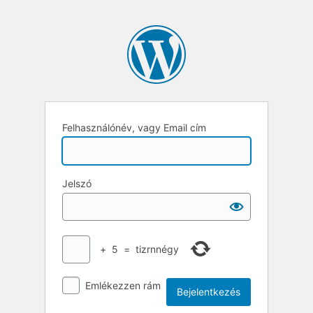
Felhasználónév, vagy Email cím
Jelszó
+
5
=
tizrnnégy
Emlékezzen rám