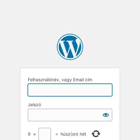
Felhasználónév, vagy Email cím
Jelszó
9
×
=
húsz(on) hét