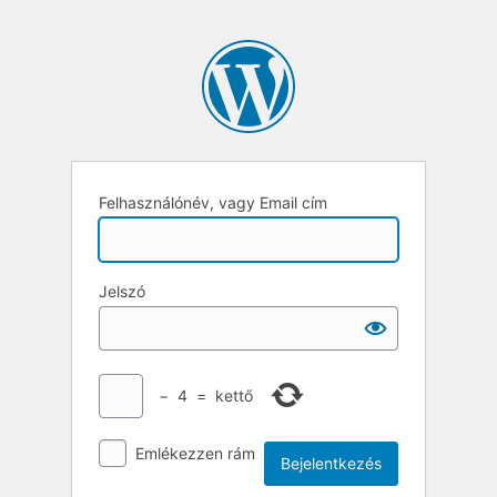
Felhasználónév, vagy Email cím
Jelszó
−
4
=
kettő
Emlékezzen rám