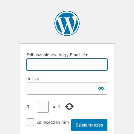
Felhasználónév, vagy Email cím
Jelszó
9
−
=
1
Emlékezzen rám