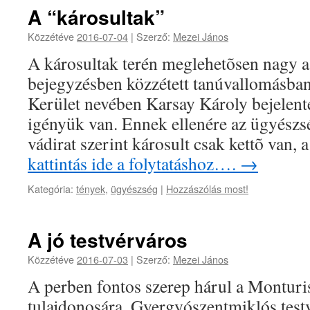
A “károsultak”
Közzétéve
2016-07-04
|
Szerző:
Mezei János
A károsultak terén meglehetõsen nagy a
bejegyzésben közzétett tanúvallomásban 
Kerület nevében Karsay Károly bejelente
igényük van. Ennek ellenére az ügyészség
vádirat szerint károsult csak kettõ van,
kattintás ide a folytatáshoz….
→
Kategória:
tények
,
ügyészség
|
Hozzászólás most!
A jó testvérváros
Közzétéve
2016-07-03
|
Szerző:
Mezei János
A perben fontos szerep hárul a Monturi
tulajdonosára, Gyergyószentmiklós test