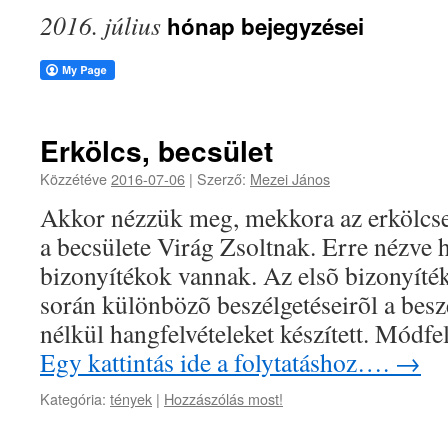
2016. július
hónap bejegyzései
Erkölcs, becsület
Közzétéve
2016-07-06
|
Szerző:
Mezei János
Akkor nézzük meg, mekkora az erkölcse
a becsülete Virág Zsoltnak. Erre nézve 
bizonyítékok vannak. Az elsõ bizonyíték
során különbözõ beszélgetéseirõl a beszé
nélkül hangfelvételeket készített. Módf
Egy kattintás ide a folytatáshoz….
→
Kategória:
tények
|
Hozzászólás most!