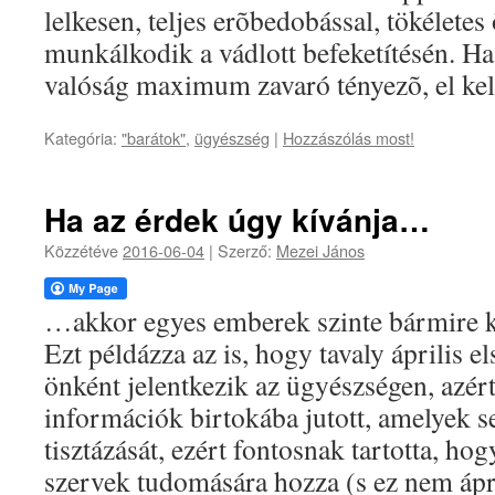
lelkesen, teljes erõbedobással, tökélete
munkálkodik a vádlott befeketítésén. Ha 
valóság maximum zavaró tényezõ, el kell 
Kategória:
"barátok"
,
ügyészség
|
Hozzászólás most!
Ha az érdek úgy kívánja…
Közzétéve
2016-06-04
|
Szerző:
Mezei János
…akkor egyes emberek szinte bármire 
Ezt példázza az is, hogy tavaly április e
önként jelentkezik az ügyészségen, azért
információk birtokába jutott, amelyek s
tisztázását, ezért fontosnak tartotta, h
szervek tudomására hozza (s ez nem ápri