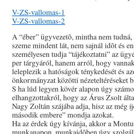
V-ZS-vallomas-1
V-ZS-vallomas-2
A “éber” ügyvezetõ, mintha nem tudná,
szeme mindent lát, nem sajnál idõt és en
személyesen tudja “tájékoztatni” az üg
per tárgyáról, hanem arról, hogy vannak 
leleplezik a hatóságok ténykedését és a
önkormányzat közötti nézeteltéréseket b
S ha lúd legyen kövér alapon úgy szám
elhangzottakról, hogy az Árus Zsolt ált
Nagy Zoltán szájába adja, hisz az még ij
második embere” mondja azokat.
Ha az érdek úgy kívánja, akkor a Montu
munkanapon, munkaidõben úgy szolgálja