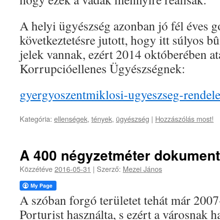
A helyi ügyészség azonban jó fél éves g
következtetésre jutott, hogy itt súlyos 
jelek vannak, ezért 2014 októberében at
Korrupcióellenes Ügyészségnek:
gyergyoszentmiklosi-ugyeszseg-rendele
Kategória:
ellenségek
,
tények
,
ügyészség
|
Hozzászólás most!
A 400 négyzetméter dokumentá
Közzétéve
2016-05-31
|
Szerző:
Mezei János
A szóban forgó területet tehát már 2007
Porturist használta, s ezért a városnak ha