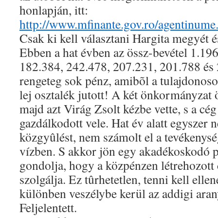
honlapján, itt:
http://www.mfinante.gov.ro/agentinum
Csak ki kell választani Hargita megyét és
Ebben a hat évben az össz-bevétel 1.19
182.384, 242.478, 207.231, 201.788 és 2
rengeteg sok pénz, amibõl a tulajdonos
lej osztalék jutott! A két önkormányzat 
majd azt Virág Zsolt kézbe vette, s a cé
gazdálkodott vele. Hat év alatt egyszer 
közgyûlést, nem számolt el a tevékenység
vízben. S akkor jön egy akadékoskodó p
gondolja, hogy a közpénzen létrehozott c
szolgálja. Ez tûrhetetlen, tenni kell elle
különben veszélybe kerül az addigi aranyé
Feljelentett.