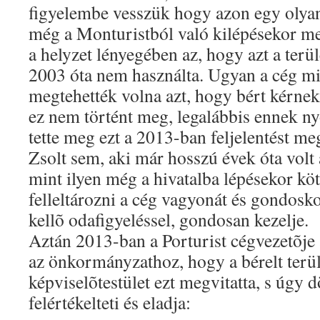
figyelembe vesszük hogy azon egy olyan
még a Monturistból való kilépésekor meg
a helyzet lényegében az, hogy azt a terü
2003 óta nem használta. Ugyan a cég m
megtehették volna azt, hogy bért kérnek 
ez nem történt meg, legalábbis ennek n
tette meg ezt a 2013-ban feljelentést m
Zsolt sem, aki már hosszú évek óta volt 
mint ilyen még a hivatalba lépésekor köte
felleltározni a cég vagyonát és gondosko
kellõ odafigyeléssel, gondosan kezelje.
Aztán 2013-ban a Porturist cégvezetõje a
az önkormányzathoz, hogy a bérelt terüle
képviselõtestület ezt megvitatta, s úgy 
felértékelteti és eladja: