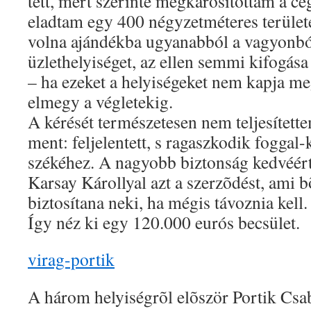
tett, mert szerinte megkárosítottam a c
eladtam egy 400 négyzetméteres területe
volna ajándékba ugyanabból a vagyonb
üzlethelyiséget, az ellen semmi kifogása
– ha ezeket a helyiségeket nem kapja me
elmegy a végletekig.
A kérését természetesen nem teljesítette
ment: feljelentett, s ragaszkodik fogga
székéhez. A nagyobb biztonság kedvéér
Karsay Károllyal azt a szerzõdést, ami b
biztosítana neki, ha mégis távoznia kell.
Így néz ki egy 120.000 eurós becsület.
virag-portik
A három helyiségrõl elõször Portik Csa