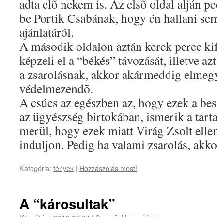
adta elõ nekem is. Az elsõ oldal alján p
be Portik Csabának, hogy én hallani se
ajánlatáról.
A második oldalon aztán kerek perec ki
képzeli el a “békés” távozását, illetve 
a zsarolásnak, akkor akármeddig elmegy
védelmezendõ.
A csúcs az egészben az, hogy ezek a bes
az ügyészség birtokában, ismerik a tart
merül, hogy ezek miatt Virág Zsolt ellen
induljon. Pedig ha valami zsarolás, akko
Kategória:
tények
|
Hozzászólás most!
A “károsultak”