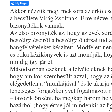
Akkor nézzük meg, mekkora az erkölcse
a becsülete Virág Zsoltnak. Erre nézve 
bizonyítékok vannak.
Az elsõ bizonyíték az, hogy az évek so
beszélgetéseirõl a beszélgetõ társai tudt
hangfelvételeket készített. Módfelett ne
és etika kézikönyvek is azt mondják, h
mindig így jár el.
Másodsorban ezeknek a felvételeknek hál
hogy amikor szembesült azzal, hogy az
elégedetlen a “munkájával” és le akarja v
lehetséges forgatókönyvet fogalmazott 
– távozik önként, ha megkap három helyi
bazárból (hogy értse jól mindenki: az üg