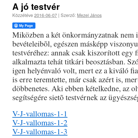
A jó testvér
Közzétéve
2016-06-07
|
Szerző:
Mezei János
Miközben a két önkormányzatnak nem is 
bevételeibõl, egészen másképp viszonyul
testvéréhez: annak csak kiszorított egy f
alkalmazta tehát titkári beosztásban. Szó
igen helyénvaló volt, mert ez a kiváló f
is erre teremtette, már csak azért is, me
döbbenetes. Aki ebben kételkedne, az olv
segítségére sietõ testvérnek az ügyészség
V-J-vallomas-1-1
V-J-vallomas-1-2
V-J-vallomas-1-3