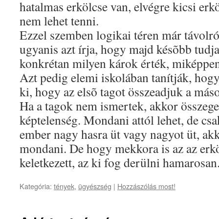
hatalmas erkölcse van, elvégre kicsi erk
nem lehet tenni.
Ezzel szemben logikai téren már távolról
ugyanis azt írja, hogy majd késõbb tudja
konkrétan milyen károk érték, miképpen 
Azt pedig elemi iskolában tanítják, hog
ki, hogy az elsõ tagot összeadjuk a máso
Ha a tagok nem ismertek, akkor összege
képtelenség. Mondani attól lehet, de csak
ember nagy hasra üt vagy nagyot üt, akko
mondani. De hogy mekkora is az az erkö
keletkezett, az ki fog derülni hamarosan
Kategória:
tények
,
ügyészség
|
Hozzászólás most!