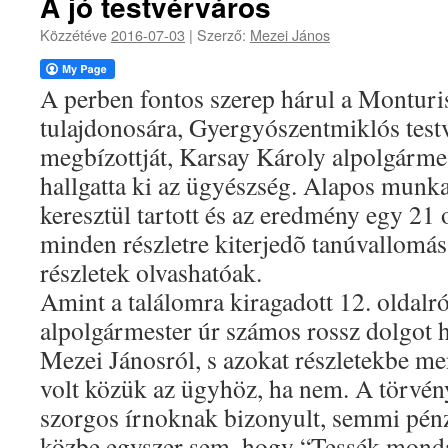
A jó testvérváros
Közzétéve
2016-07-03
|
Szerző:
Mezei János
A perben fontos szerep hárul a Monturi
tulajdonosára, Gyergyószentmiklós test
megbízottját, Karsay Károly alpolgármes
hallgatta ki az ügyészség. Alapos munka 
keresztül tartott és az eredmény egy 21 o
minden részletre kiterjedõ tanúvallomás 
részletek olvashatóak.
Amint a találomra kiragadott 12. oldalról
alpolgármester úr számos rossz dolgot 
Mezei Jánosról, s azokat részletekbe me
volt közük az ügyhöz, ha nem. A törvén
szorgos írnoknak bizonyult, semmi pénz
közbe egyszer sem, hogy “Tessék monda