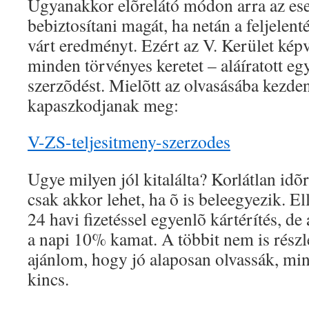
Ugyanakkor elõrelátó módon arra az eset
bebiztosítani magát, ha netán a feljele
várt eredményt. Ezért az V. Kerület kép
minden törvényes keretet – aláíratott egy
szerzõdést. Mielõtt az olvasásába kezden
kapaszkodjanak meg:
V-ZS-teljesitmeny-szerzodes
Ugye milyen jól kitalálta? Korlátlan idõr
csak akkor lehet, ha õ is beleegyezik. E
24 havi fizetéssel egyenlõ kártérítés, d
a napi 10% kamat. A többit nem is részl
ajánlom, hogy jó alaposan olvassák, mi
kincs.