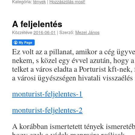
Kategória:
tények
|
Hozzászólás most!
A feljelentés
Közzétéve
2016-06-01
|
Szerző:
Mezei János
Ez volt az a pillanat, amikor a cég ügyv
nekem, s közel egy évvel azután, hogy 
telket a város eladta a Porturist kft-nek, 
a városi ügyészségen hivatali visszaélés 
monturist-feljelentes-1
monturist-feljelentes-2
A korábban ismertetett tények ismeretéb
hogy ezek a vádak mennyire reálisak.