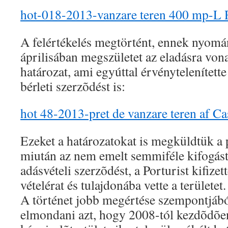
hot-018-2013-vanzare teren 400 mp-L 
A felértékelés megtörtént, ennek nyom
áprilisában megszületet az eladásra vo
határozat, ami egyúttal érvénytelenítet
bérleti szerzõdést is:
hot 48-2013-pret de vanzare teren af Ca
Ezeket a határozatokat is megküldtük a 
miután az nem emelt semmiféle kifogást
adásvételi szerzõdést, a Porturist kifizet
vételérat és tulajdonába vette a területet.
A történet jobb megértése szempontjáb
elmondani azt, hogy 2008-tól kezdõdõen