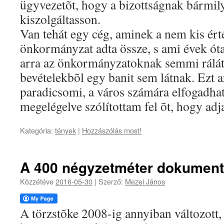
ügyvezetõt, hogy a bizottságnak bármil
kiszolgáltasson.
Van tehát egy cég, aminek a nem kis érté
önkormányzat adta össze, s ami évek ó
arra az önkormányzatoknak semmi rálátá
bevételekbõl egy banit sem látnak. Ezt 
paradicsomi, a város számára elfogadhat
megelégelve szólítottam fel õt, hogy adj
Kategória:
tények
|
Hozzászólás most!
A 400 négyzetméter dokumentál
Közzétéve
2016-05-30
|
Szerző:
Mezei János
A törzstõke 2008-ig annyiban változott,