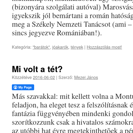
(bizonyára szolgálati autóval) Marosvás
igyekszik jól bemártani a román hatóság
meg a Székely Nemzeti Tanácsot (ami – h
sincs jegyezve Romániában!).
Kategória:
"barátok"
,
jóakarók
,
tények
|
Hozzászólás most!
Mi volt a tét?
Közzétéve
2016-06-02
|
Szerző:
Mezei János
Más szavakkal: mit kellett volna a Mont
feladjon, ha eleget tesz a felszólításnak
fantázia függvényében mindenki gondolh
szorítkozzunk csak a hivatalos számokr
az utóbbi hat évre megtekinthetõek a 