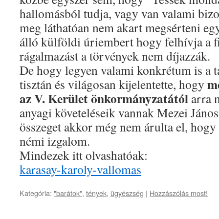
hallomásból tudja, vagy van valami bizon
meg láthatóan nem akart megsérteni egy 
álló külföldi úriembert hogy felhívja a 
rágalmazást a törvények nem díjazzák.
De hogy legyen valami konkrétum is a t
m
tisztán és világosan kijelentette, hogy
az V. Kerület önkormányzatától
arra n
anyagi követeléseik vannak Mezei Jáno
összeget akkor még nem árulta el, hogy
némi izgalom.
Mindezek itt olvashatóak:
karasay-karoly-vallomas
Kategória:
"barátok"
,
tények
,
ügyészség
|
Hozzászólás most!