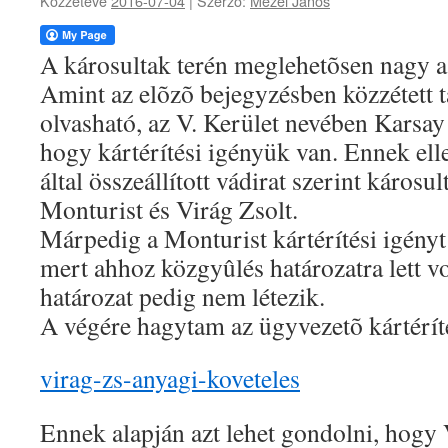
Közzétéve
2016-07-04
|
Szerző:
Mezei János
A károsultak terén meglehetõsen nagy a
Amint az elõzõ bejegyzésben közzétett
olvasható, az V. Kerület nevében Karsay 
hogy kártérítési igényük van. Ennek ell
által összeállított vádirat szerint károsul
Monturist és Virág Zsolt.
Márpedig a Monturist kártérítési igényt 
mert ahhoz közgyûlés határozatra lett vo
határozat pedig nem létezik.
A végére hagytam az ügyvezetõ kártéríté
virag-zs-anyagi-koveteles
Ennek alapján azt lehet gondolni, hogy