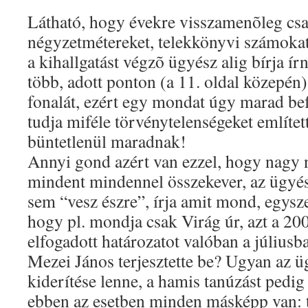
Látható, hogy évekre visszamenõleg csa
négyzetmétereket, telekkönyvi számokat
a kihallgatást végzõ ügyész alig bírja í
több, adott ponton (a 11. oldal közepén) e
fonalát, ezért egy mondat úgy marad bef
tudja miféle törvénytelenségeket említet
büntetlenül maradnak!
Annyi gond azért van ezzel, hogy nagy
mindent mindennel összekever, az ügyé
sem “vesz észre”, írja amit mond, egysz
hogy pl. mondja csak Virág úr, azt a 2
elfogadott határozatot valóban a júliusb
Mezei János terjesztette be? Ugyan az ü
kiderítése lenne, a hamis tanúzást pedig
ebben az esetben minden másképp van: 