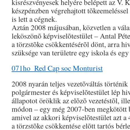
kisrészvényesek helyére belépett az V. K
készpénzben végrehajtott tõkeemeléssel
is lett a cégnek.
Aztán 2008 májusában, közvetlen a válas
leköszönõ képviselõtestület – Antal Pé
a törzstõke csökkentésérõl dönt, arra h
szüksége van területre egy iskola és eg
071ho_Red Cap soc Monturist
2008 nyarán teljes vezetõváltás történik 
polgármester és képviselõtestület lép hiv
állapotot öröklik az elõzõ vezetéstõl, i
módon – egy még 2007-ben megkötött bé
amivel az akkori képviselõtestület azt 
a törzstõke csökkentése elõtt tartós bérle