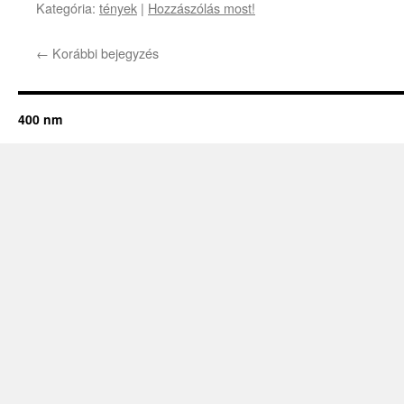
Kategória:
tények
|
Hozzászólás most!
←
Korábbi bejegyzés
400 nm