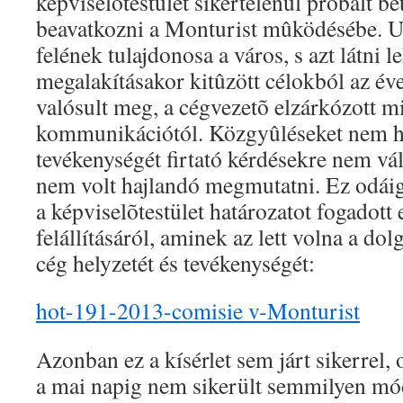
képviselõtestület sikertelenül próbált bet
beavatkozni a Monturist mûködésébe. 
felének tulajdonosa a város, s azt látni l
megalakításakor kitûzött célokból az é
valósult meg, a cégvezetõ elzárkózott m
kommunikációtól. Közgyûléseket nem hí
tevékenységét firtató kérdésekre nem vála
nem volt hajlandó megmutatni. Ez odáig
a képviselõtestület határozatot fogadott 
felállításáról, aminek az lett volna a dol
cég helyzetét és tevékenységét:
hot-191-2013-comisie v-Monturist
Azonban ez a kísérlet sem járt sikerrel,
a mai napig nem sikerült semmilyen mód