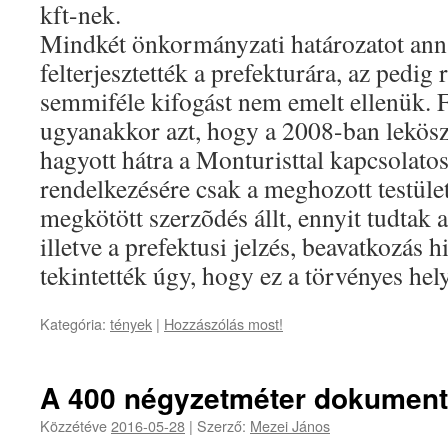
kft-nek.
Mindkét önkormányzati határozatot ann
felterjesztették a prefekturára, az pedig 
semmiféle kifogást nem emelt ellenük. 
ugyanakkor azt, hogy a 2008-ban lekös
hagyott hátra a Monturisttal kapcsolatos 
rendelkezésére csak a meghozott testület
megkötött szerzõdés állt, ennyit tudtak a
illetve a prefektusi jelzés, beavatkozás 
tekintették úgy, hogy ez a törvényes hely
Kategória:
tények
|
Hozzászólás most!
A 400 négyzetméter dokumentál
Közzétéve
2016-05-28
|
Szerző:
Mezei János