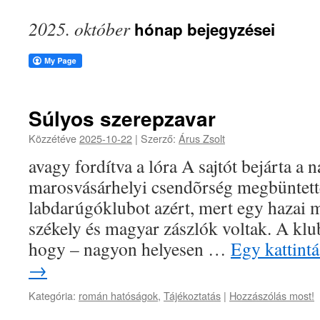
2025. október
hónap bejegyzései
Súlyos szerepzavar
Közzétéve
2025-10-22
|
Szerző:
Árus Zsolt
avagy fordítva a lóra A sajtót bejárta a 
marosvásárhelyi csendõrség megbüntett
labdarúgóklubot azért, mert egy hazai 
székely és magyar zászlók voltak. A klub
hogy – nagyon helyesen …
Egy kattintá
→
Kategória:
román hatóságok
,
Tájékoztatás
|
Hozzászólás most!