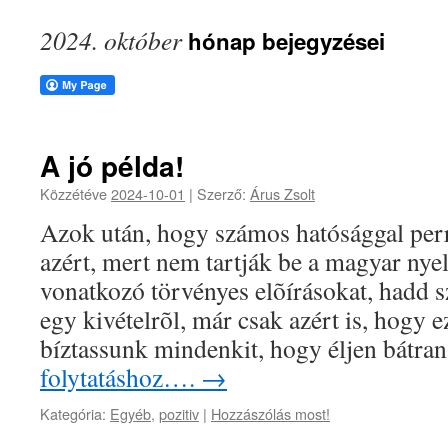
2024. október
hónap bejegyzései
A jó példa!
Közzétéve
2024-10-01
|
Szerző:
Árus Zsolt
Azok után, hogy számos hatósággal per
azért, mert nem tartják be a magyar nye
vonatkozó törvényes elõírásokat, hadd s
egy kivételrõl, már csak azért is, hogy ez
bíztassunk mindenkit, hogy éljen bátr
folytatáshoz….
→
Kategória:
Egyéb
,
pozitiv
|
Hozzászólás most!