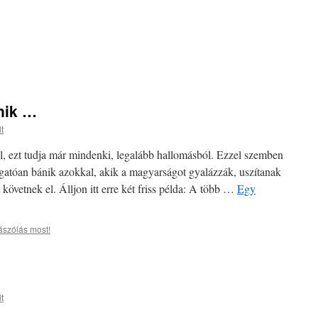
nik …
t
, ezt tudja már mindenki, legalább hallomásból. Ezzel szemben
gatóan bánik azokkal, akik a magyarságot gyalázzák, uszítanak
t követnek el. Álljon itt erre két friss példa: A több …
Egy
szólás most!
t