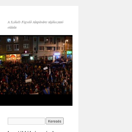
A Székely Figyelõ Alapítvány tájékoztató
oldala