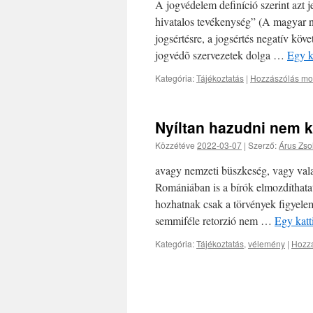
A jogvédelem definíció szerint azt je
hivatalos tevékenység” (A magyar n
jogsértésre, a jogsértés negatív kö
jogvédõ szervezetek dolga …
Egy k
Kategória:
Tájékoztatás
|
Hozzászólás mos
Nyíltan hazudni nem ke
Közzétéve
2022-03-07
|
Szerző:
Árus Zsol
avagy nemzeti büszkeség, vagy vala
Romániában is a bírók elmozdíthatatl
hozhatnak csak a törvények figyelem
semmiféle retorzió nem …
Egy katt
Kategória:
Tájékoztatás
,
vélemény
|
Hozzá