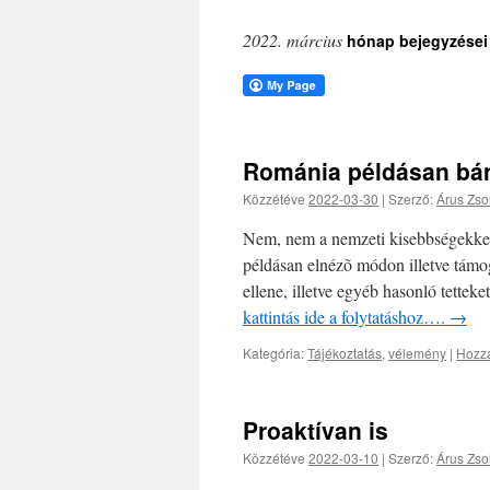
2022. március
hónap bejegyzései
Románia példásan bá
Közzétéve
2022-03-30
|
Szerző:
Árus Zsol
Nem, nem a nemzeti kisebbségekkel
példásan elnézõ módon illetve támo
ellene, illetve egyéb hasonló tetteke
kattintás ide a folytatáshoz….
→
Kategória:
Tájékoztatás
,
vélemény
|
Hozzá
Proaktívan is
Közzétéve
2022-03-10
|
Szerző:
Árus Zsol