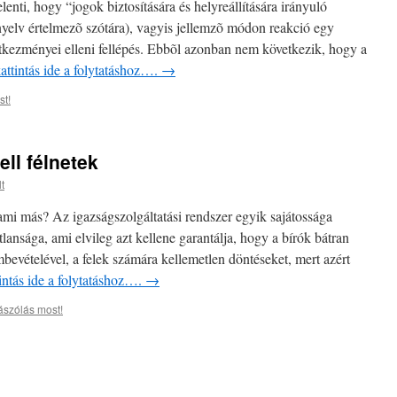
lenti, hogy “jogok biztosítására és helyreállítására irányuló
yelv értelmezõ szótára), vagyis jellemzõ módon reakció egy
vetkezményei elleni fellépés. Ebbõl azonban nem következik, hogy a
attintás ide a folytatáshoz….
→
t!
ll félnetek
t
mi más? Az igazságszolgáltatási rendszer egyik sajátossága
ansága, ami elvileg azt kellene garantálja, hogy a bírók bátran
bevételével, a felek számára kellemetlen döntéseket, mert azért
intás ide a folytatáshoz….
→
szólás most!