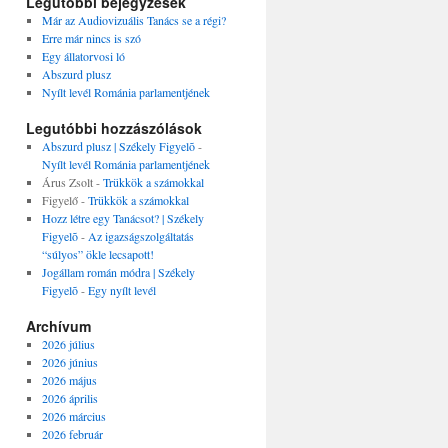
Legutóbbi bejegyzések
Már az Audiovizuális Tanács se a régi?
Erre már nincs is szó
Egy állatorvosi ló
Abszurd plusz
Nyílt levél Románia parlamentjének
Legutóbbi hozzászólások
Abszurd plusz | Székely Figyelõ
-
Nyílt levél Románia parlamentjének
Árus Zsolt
-
Trükkök a számokkal
Figyelő
-
Trükkök a számokkal
Hozz létre egy Tanácsot? | Székely
Figyelõ
-
Az igazságszolgáltatás
“súlyos” ökle lecsapott!
Jogállam román módra | Székely
Figyelõ
-
Egy nyílt levél
Archívum
2026 július
2026 június
2026 május
2026 április
2026 március
2026 február