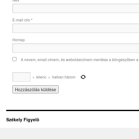
*
E-mail cím
*
Honlap
A nevem, email címem, és weboldalcímem mentése a böngészőben a
×
kilenc
=
hatvan három
Székely Figyelõ