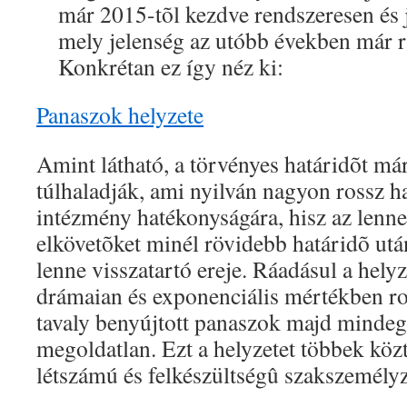
már 2015-tõl kezdve rendszeresen és j
mely jelenség az utóbb években már ri
Konkrétan ez így néz ki:
Panaszok helyzete
Amint látható, a törvényes határidõt má
túlhaladják, ami nyilván nagyon rossz ha
intézmény hatékonyságára, hisz az lenne 
elkövetõket minél rövidebb határidõ ut
lenne visszatartó ereje. Ráadásul a hely
drámaian és exponenciális mértékben rom
tavaly benyújtott panaszok majd minde
megoldatlan. Ezt a helyzetet többek köz
létszámú és felkészültségû szakszemély