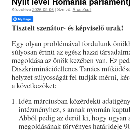
Nyílt levél Románia parlament
Közzétéve
2026-05-06
|
Szerző:
Árus Zsolt
Tisztelt szenátor- és képviselõ urak!
Egy olyan problémával fordulunk önökh
súlyosan érinti az egész hazai társadalm
megoldása az önök kezében van. Ez ped
Diszkriminációellenes Tanács mûködés
helyzet súlyosságát fel tudják mérni, k
a következõket:
Idén márciusban közérdekû adatigényl
intézményhez, s annak nyomán kaptu
Abból pedig az derül ki, hogy ugyan 
megoldásának törvényes határideje 90 