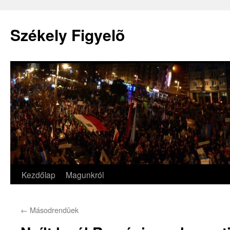
Székely Figyelõ
Kezdőlap
Magunkról
Kilépés
a
←
Másodrendûek
tartalomba