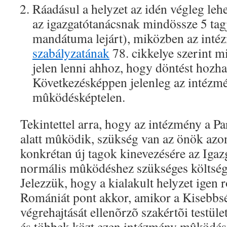
Ráadásul a helyzet az idén végleg lehe
az igazgatótanácsnak mindössze 5 tag
mandátuma lejárt), miközben az int
szabályzatának
78. cikkelye szerint m
jelen lenni ahhoz, hogy döntést hozh
Következésképpen jelenleg az intézmé
mûködésképtelen.
Tekintettel arra, hogy az intézmény a P
alatt mûködik, szükség van az önök azon
konkrétan új tagok kinevezésére az Igaz
normális mûködéshez szükséges költségv
Jelezzük, hogy a kialakult helyzet igen r
Romániát pont akkor, amikor a Kisebb
végrehajtását ellenõrzõ szakértõi testüle
és többek közt ezen intézmény mûködése