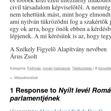
civil társadalom képviselõtõl. A nemrég 
nem tehettünk mást, mint hogy elmondtuk
ami nyilván tükrözõdni fog a szakértõk 
egy ok arra, hogy önök ebben a kérdésb
lépjenek. A mi kérésünk is az, hogy tegy
A Székely Figyelõ Alapítvány nevében
Árus Zsolt
Kategória:
Felhívás
,
román hatóságok
,
Tájékoztatás
| A
közvetle
←
Másodrendûek
1 Response to
Nyílt levél Romá
parlamentjének
Visszajelzés: