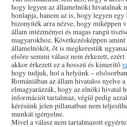
hogy legyen az államelnöki hivatalnak 
honlapja, hanem az is, hogy legyen egy 
bizonyíték arra nézve, hogy miképpen 
állam intézményei és magas rangú tiszts
magyarokhoz. Következésképpen amint m
államelnököt, õt is megkerestük ugyana
elsõre semmi válasz nem érkezett, ezért ú
akkor érkezett ez a hosszú és kimerítõ
v
hogy tudjuk, hol a helyünk – elsõsorban
Romániában az állam hivatalos nyelve a
elmagyarázzák, hogy az elnöki hivatal h
információt tartalmaz, végül pedig azzal
kérésünk jelen pillanatban nem teljesíth
munkát igényelne.
Mivel a válasz nem tartalmazott egyértel