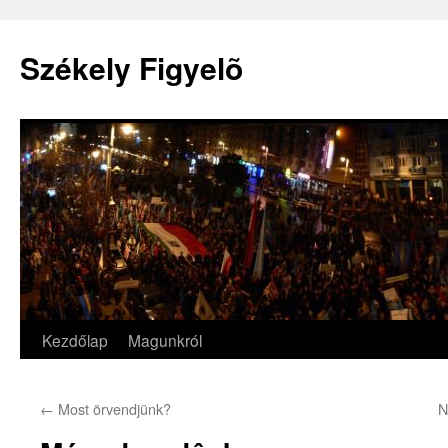
Székely Figyelõ
Kezdőlap
Magunkról
Kilépés
a
←
Most örvendjünk?
N
tartalomba