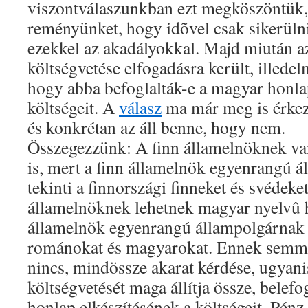
viszontválaszunkban ezt megköszöntük, 
reményünket, hogy idõvel csak sikerül
ezekkel az akadályokkal. Majd miután a
költségvetése elfogadásra került, illed
hogy abba befoglalták-e a magyar honla
költségeit. A
válasz
ma már meg is érkez
és konkrétan az áll benne, hogy nem.
Összegezzünk: A finn államelnöknek va
is, mert a finn államelnök egyenrangú 
tekinti a finnországi finneket és svédek
államelnöknek lehetnek magyar nyelvû h
államelnök egyenrangú állampolgárnak 
románokat és magyarokat. Ennek semmi
nincs, mindössze akarat kérdése, ugyani
költségvetését maga állítja össze, belefo
honlap elkészítésének a költségeit. Pénz