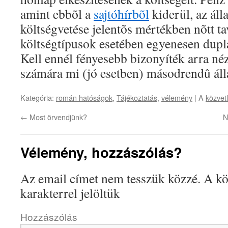
amint ebbõl a
sajtóhírbõl
kiderül, az áll
költségvetése jelentõs mértékben nõtt t
költségtípusok esetében egyenesen dupl
Kell ennél fényesebb bizonyíték arra n
számára mi (jó esetben) másodrendû á
Kategória:
román hatóságok
,
Tájékoztatás
,
vélemény
| A
közvetl
←
Most örvendjünk?
N
Vélemény, hozzászólás?
Az email címet nem tesszük közzé.
A kö
karakterrel jelöltük
Hozzászólás