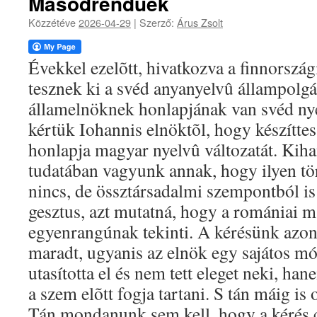
Másodrendûek
Közzétéve
2026-04-29
|
Szerző:
Árus Zsolt
Évekkel ezelõtt, hivatkozva a finnország
tesznek ki a svéd anyanyelvû állampolgá
államelnöknek honlapjának van svéd nyel
kértük Iohannis elnöktõl, hogy készíttess
honlapja magyar nyelvû változatát. Kih
tudatában vagyunk annak, hogy ilyen tö
nincs, de össztársadalmi szempontból is
gesztus, azt mutatná, hogy a romániai 
egyenrangúnak tekinti. A kérésünk azo
maradt, ugyanis az elnök egy sajátos mó
utasította el és nem tett eleget neki, ha
a szem elõtt fogja tartani. S tán máig is ot
Tán mondanunk sem kell, hogy a kérés c