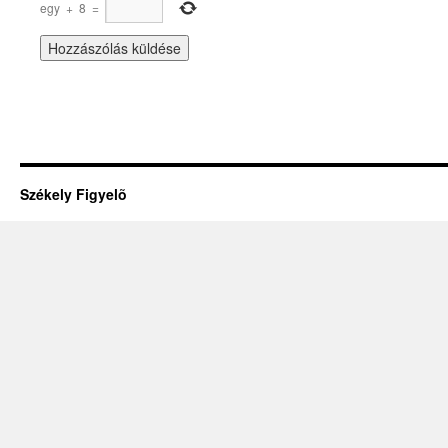
egy
+
8
=
Székely Figyelõ