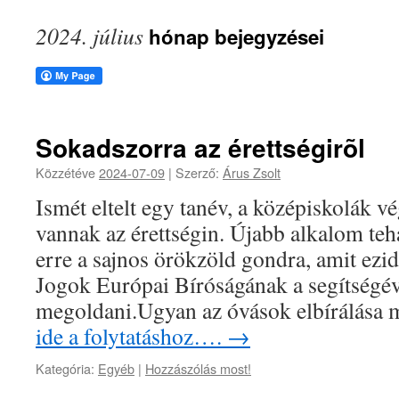
2024. július
hónap bejegyzései
Sokadszorra az érettségirõl
Közzétéve
2024-07-09
|
Szerző:
Árus Zsolt
Ismét eltelt egy tanév, a középiskolák vé
vannak az érettségin. Újabb alkalom teh
erre a sajnos örökzöld gondra, amit ez
Jogok Európai Bíróságának a segítségév
megoldani.Ugyan az óvások elbírálás
ide a folytatáshoz….
→
Kategória:
Egyéb
|
Hozzászólás most!