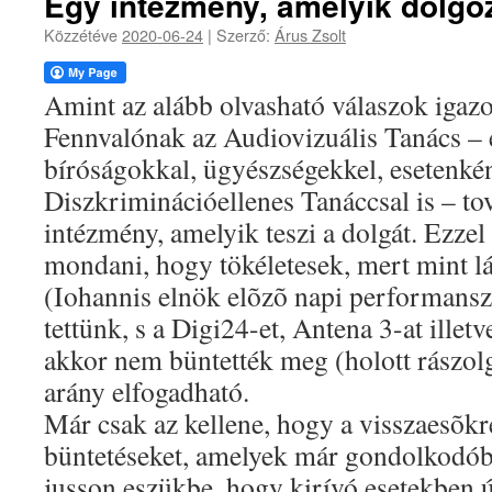
Egy intézmény, amelyik dolgo
Közzétéve
2020-06-24
|
Szerző:
Árus Zsolt
Amint az alább olvasható válaszok igazol
Fennvalónak az Audiovizuális Tanács – 
bíróságokkal, ügyészségekkel, esetenké
Diszkriminációellenes Tanáccsal is – tov
intézmény, amelyik teszi a dolgát. Ezze
mondani, hogy tökéletesek, mert mint lá
(Iohannis elnök elõzõ napi performans
tettünk, s a Digi24-et, Antena 3-at ille
akkor nem büntették meg (holott rászolgá
arány elfogadható.
Már csak az kellene, hogy a visszaesõkr
büntetéseket, amelyek már gondolkodóba 
jusson eszükbe, hogy kirívó esetekben 