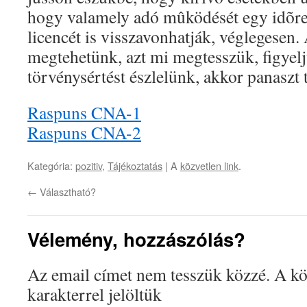
hogy valamely adó mûködését egy idõre f
licencét is visszavonhatják, véglegesen.
megtehetünk, azt mi megtesszük, figyelj
törvénysértést észlelünk, akkor panaszt 
Raspuns CNA-1
Raspuns CNA-2
Kategória:
pozitiv
,
Tájékoztatás
| A
közvetlen link
.
←
Választható?
Vélemény, hozzászólás?
Az email címet nem tesszük közzé.
A kö
karakterrel jelöltük