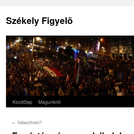
Székely Figyelõ
Kezdőlap
Magunkról
Kilépés
a
←
Választható?
tartalomba