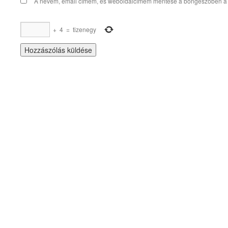
A nevem, email címem, és weboldalcímem mentése a böngészőben a
+
4
=
tizenegy