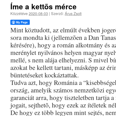
Íme a kettõs mérce
Közzétéve
2020-08-03
|
Szerző:
Árus Zsolt
Mint köztudott, az elmúlt években jogerõ
sora mondta ki (jellemzõen a Dan Tanasã
kérésére), hogy a román alkotmány és az
merénylet nyilvános helyen magyar nyel
mellé, s nem alája elhelyezni. S mivel bír
azokat be kellett tartani, másképp az érin
büntetéseket kockáztattak.
Tudva azt, hogy Románia a “kisebbsége
ország, amelyik számos nemzetközi egy
garanciát arra, hogy tiszteletben tartja
jogait, sejthetõ, hogy ezek az ítéletek né
De hogy ez több legyen mint sejtés, nem