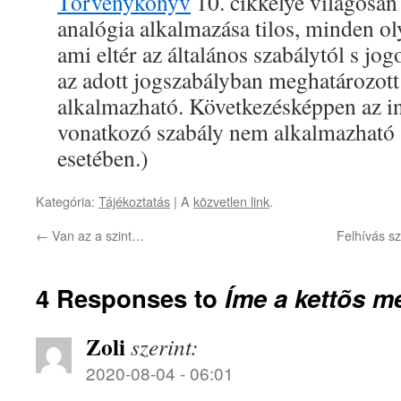
Törvénykönyv
10. cikkelye világosan
analógia alkalmazása tilos, minden ol
ami eltér az általános szabálytól s jog
az adott jogszabályban meghatározott
alkalmazható. Következésképpen az i
vonatkozó szabály nem alkalmazható 
esetében.)
Kategória:
Tájékoztatás
| A
közvetlen link
.
←
Van az a szint…
Felhívás s
4 Responses to
Íme a kettõs m
Zoli
szerint:
2020-08-04 - 06:01