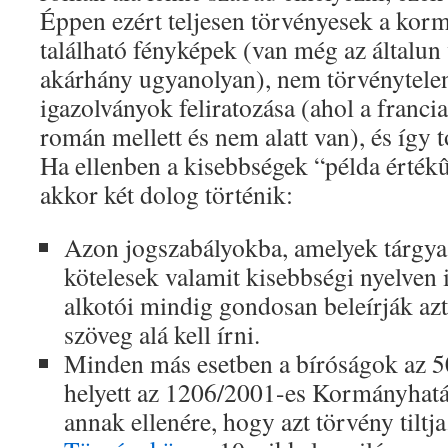
Éppen ezért teljesen törvényesek a kor
található fényképek (van még az általun 
akárhány ugyanolyan), nem törvénytelen
igazolványok feliratozása (ahol a franci
román mellett és nem alatt van), és így 
Ha ellenben a kisebbségek “példa értékû
akkor két dolog történik:
Azon jogszabályokba, amelyek tárgya
kötelesek valamit kisebbségi nyelven is
alkotói mindig gondosan beleírják azt
szöveg alá kell írni.
Minden más esetben a bíróságok az 5
helyett az 1206/2001-es Kormányhatá
annak ellenére, hogy azt törvény tiltj