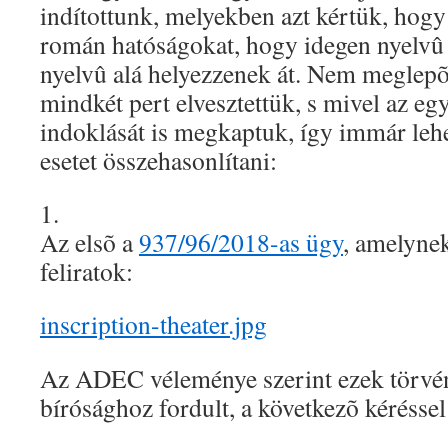
indítottunk, melyekben azt kértük, hogy
román hatóságokat, hogy idegen nyelvû
nyelvû alá helyezzenek át. Nem meglep
mindkét pert elvesztettük, s mivel az eg
indoklását is megkaptuk, így immár leh
esetet összehasonlítani:
1.
Az elsõ a
937/96/2018-as ügy
, amelynek
feliratok:
inscription-theater.jpg
Az ADEC véleménye szerint ezek törvén
bírósághoz fordult, a következõ kéréssel