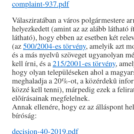
complaint-937.pdf
Válasziratában a város polgármestere arr
helyezkedett (amint az az alább látható ít
látható), hogy ebben az esetben két rele
(az
500/2004-es törvény
, amelyik azt m
és a más nyelvû szöveget ugyanolyan mé
kell írni, és a
215/2001-es törvény
, amel
hogy olyan településeken ahol a magyar
meghaladja a 20%-ot, a közérdekû info
közzé kell tenni), márpedig ezek a felir
elõírásainak megfelelnek.
Annak ellenére, hogy ez az álláspont hel
bíróság:
decision-40-2019.pdf