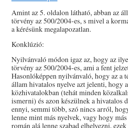
Amint az 5. oldalon látható, abban az ál
törvény az 500/2004-es, s mivel a kormán
a kérésünk megalapozatlan.
Konklúzió:
Nyilvánvaló módon igaz az, hogy az ilye
törvény az 500/2004-es, ami a fent jelzet
Hasonlóképpen nyilvánvaló, hogy az a t
állam hivatalos nyelve azt jelenti, hogy 
közhivatalokban (tehát minden közalkal
ismerni) és azon készülnek a hivatalo
ennyi, semmi több, szó nincs arról, ho
lenne mint más nyelvek, vagy hogy más 
román alá lenne szabad elhelyezni, ezek 