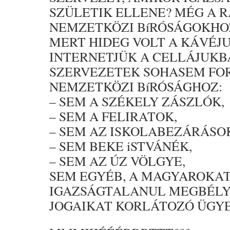
SZÜLETIK ELLENE? MÉG A R
NEMZETKÖZI BíRÓSÁGOKHO
MERT HIDEG VOLT A KÁVÉJU
INTERNETJÜK A CELLÁJUKB
SZERVEZETEK SOHASEM FO
NEMZETKÖZI BíRÓSÁGHOZ:
– SEM A SZÉKELY ZÁSZLÓK,
– SEM A FELIRATOK,
– SEM AZ ISKOLABEZÁRÁSO
– SEM BEKE iSTVÁNÉK,
– SEM AZ ÚZ VÖLGYE,
SEM EGYÉB, A MAGYAROKA
IGAZSÁGTALANUL MEGBÉLYE
JOGAIKAT KORLÁTOZÓ ÜGY