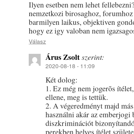
Ilyen esetben nem lehet fellebezni
nemzetkozi birosaghoz, forumhoz 
barmilyen laikus, objektiven gondo
hogy ez igy valoban nem igazsago
Válasz
Árus Zsolt
szerint:
2020-08-18 - 11:09
Két dolog:
1. Ez még nem jogerõs ítélet,
ellene, meg is tettük.
2. A végeredményt majd más 
használni akár az emberjogi b
diszkriminációt bizonyítand
perekben helyes ítélet születet