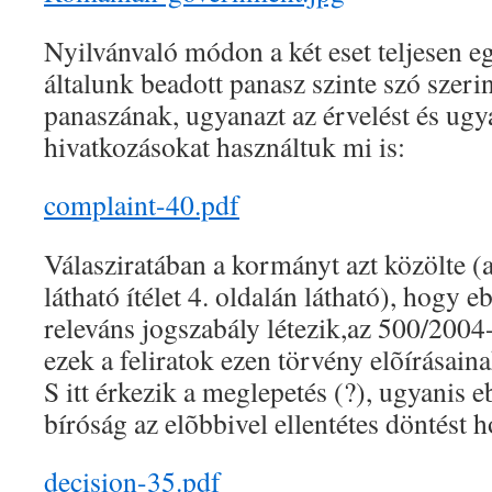
Nyilvánvaló módon a két eset teljesen e
általunk beadott panasz szinte szó szer
panaszának, ugyanazt az érvelést és ugy
hivatkozásokat használtuk mi is:
complaint-40.pdf
Válasziratában a kormányt azt közölte (
látható ítélet 4. oldalán látható), hogy 
releváns jogszabály létezik,az 500/2004
ezek a feliratok ezen törvény elõírásain
S itt érkezik a meglepetés (?), ugyanis 
bíróság az elõbbivel ellentétes döntést h
decision-35.pdf