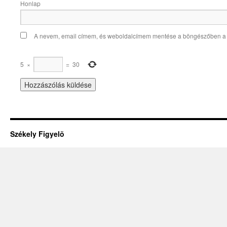
Honlap
A nevem, email címem, és weboldalcímem mentése a böngészőben a
5
×
=
30
Székely Figyelõ