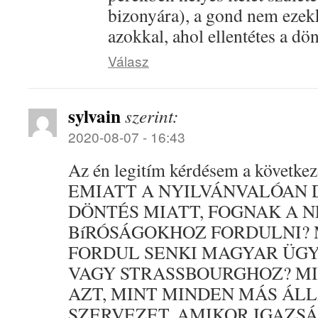
bizonyára), a gond nem ezek
azokkal, ahol ellentétes a dön
Válasz
sylvain
szerint:
2020-08-07 - 16:43
Az én legitím kérdésem a következ
EMIATT A NYILVÁNVALÓAN 
DÖNTÉS MIATT, FOGNAK A 
BíRÓSÁGOKHOZ FORDULNI? 
FORDUL SENKI MAGYAR ÜG
VAGY STRASSBOURGHOZ? MI
AZT, MINT MINDEN MÁS ÁL
SZERVEZET, AMIKOR IGAZS