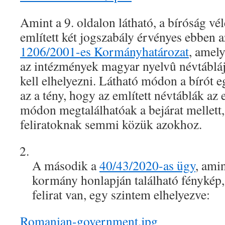
Amint a 9. oldalon látható, a bíróság v
említett két jogszabály érvényes ebben 
1206/2001-es Kormányhatározat
, amel
az intézmények magyar nyelvû névtábláj
kell elhelyezni. Látható módon a bírót 
az a tény, hogy az említett névtáblák az
módon megtalálhatóak a bejárat mellett
feliratoknak semmi közük azokhoz.
A második a
40/43/2020-as ügy
, ami
kormány honlapján található fénykép
felirat van, egy szintem elhelyezve:
Romanian-government.jpg