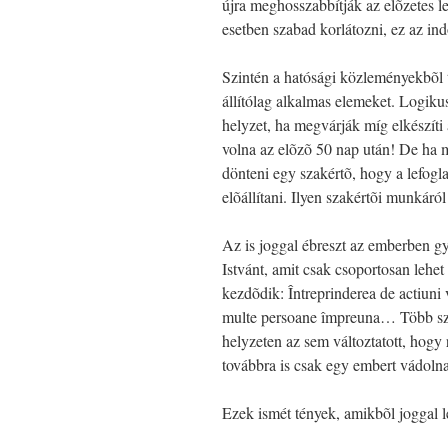
újra meghosszabbítják az elõzetes l
esetben szabad korlátozni, ez az ind
Szintén a hatósági közleményekbõl 
állítólag alkalmas elemeket. Logikus
helyzet, ha megvárják míg elkészíti 
volna az elõzõ 50 nap után! De ha má
dönteni egy szakértõ, hogy a lefogl
elõállítani. Ilyen szakértõi munkáró
Az is joggal ébreszt az emberben g
Istvánt, amit csak csoportosan lehe
kezdõdik: Întreprinderea de actiuni 
multe persoane împreuna… Több szem
helyzeten az sem változtatott, hogy 
továbbra is csak egy embert vádoln
Ezek ismét tények, amikbõl joggal l