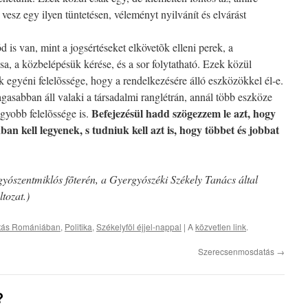
esz egy ilyen tüntetésen, véleményt nyilvánít és elvárást
s van, mint a jogsértéseket elkövetõk elleni perek, a
a, a közbelépésük kérése, és a sor folytatható. Ezek közül
k egyéni felelõssége, hogy a rendelkezésére álló eszközökkel él-e.
asabban áll valaki a társadalmi ranglétrán, annál több eszköze
Befejezésül hadd szögezzem le azt, hogy
gyobb felelõssége is.
an kell legyenek, s tudniuk kell azt is, hogy többet és jobbat
yószentmiklós fõterén, a Gyergyószéki Székely Tanács által
ltozat.)
atás Romániában
,
Politika
,
Székelyföl éjjel-nappal
| A
közvetlen link
.
Szerecsenmosdatás
→
?