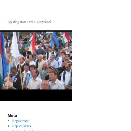
egy blog nem csak székelyeknek
Meta
Regisztráció
Bejelentkezés