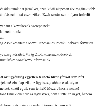
és átkutattak hat jármûvet, ezen kívül alaposan átvizsgáltak több
Ezek során semmilyen terhelõ
zámítástechnikai eszközöket.
gyanánt a következõk szerepelnek:
a letett iratok;
ai;
ág Zsolt készített a Mezei Jánossal és Portik Csabával folytatott
gyészség készített Virág Zsolt közremûködésével;
urist kft-re vonatkozó információk.
att az ügyészség egyetlen terhelõ bizonyítékot sem bírt
kijelentésein alapszik, az ügyészség ahhoz csak olyan
amelyek közül egyik sem terhelõ Mezei Jánosra nézve!
án! Ennek ellenére az ügyészség nem ejtette az ügyet, hanem
hét hónap, és még egy érdemi tárgyalás nem volt!