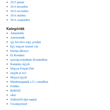
2015 január
2014 december
2014 november
2014 október
2014 szeptember
Kategóriák
Államérdek
Autonómiák
egy kisváros nagy gondjai
Egy magyar nemzet van
Európa alkonya
Ez Románia
igazságszolgáltatás Romániában
Kampány-ügyek
Magyar Polgári Párt
megáll az ész!
Megyei ügyek
Mindennapjaink a 21. században
Politika
RMDSZ
siker
Székelyföl éjjel-nappal
Uncategorized