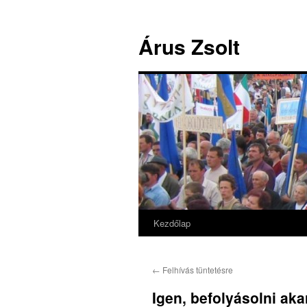
Árus Zsolt
Kezdőlap
Kilépés
a
←
Felhívás tüntetésre
tartalomba
Igen, befolyásolni aka