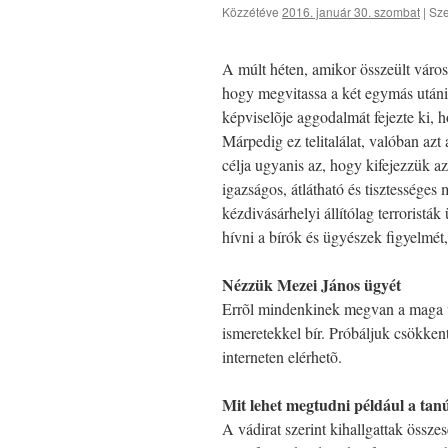
Közzétéve
2016. január 30. szombat
|
Sze
A múlt héten, amikor összeült város
hogy megvitassa a két egymás utáni 
képviselõje aggodalmát fejezte ki, 
Márpedig ez telitalálat, valóban az
célja ugyanis az, hogy kifejezzük a
igazságos, átlátható és tisztességes
kézdivásárhelyi állítólag terroristá
hívni a bírók és ügyészek figyelmét,
Nézzük Mezei János ügyét
Errõl mindenkinek megvan a maga 
ismeretekkel bír. Próbáljuk csökkent
interneten elérhetõ.
Mit lehet megtudni például a tan
A vádirat szerint kihallgattak össze