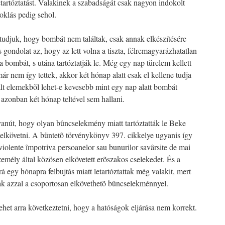
etartóztatást. Valakinek a szabadságát csak nagyon indokolt
oklás pedig sehol.
tudjuk, hogy bombát nem találtak, csak annak elkészítésére
 gondolat az, hogy az lett volna a tiszta, félremagyarázhatatlan
a bombát, s utána tartóztatják le. Még egy nap türelem kellett
r nem így tettek, akkor két hónap alatt csak el kellene tudja
alt elemekbõl lehet-e kevesebb mint egy nap alatt bombát
l azonban két hónap teltével sem hallani.
yanút, hogy olyan bûncselekmény miatt tartóztatták le Beke
t elkövetni. A büntetõ törvénykönyv 397. cikkelye ugyanis így
violente împotriva persoanelor sau bunurilor savârsite de mai
ély által közösen elkövetett erõszakos cselekedet. És a
rá egy hónapra felbujtás miatt letartóztattak még valakit, mert
ak azzal a csoportosan elkövethetõ bûncselekménnyel.
ehet arra következtetni, hogy a hatóságok eljárása nem korrekt.