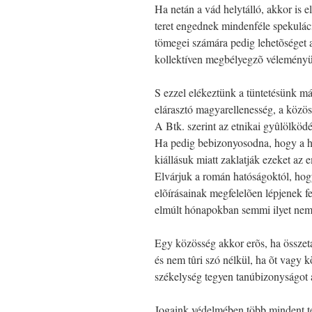
Ha netán a vád helytálló, akkor is e
teret engednek mindenféle spekulá
tömegei számára pedig lehetõséget 
kollektíven megbélyegzõ véleményü
S ezzel elékeztünk a tüntetésünk má
elárasztó magyarellenesség, a közö
A Btk. szerint az etnikai gyûlölködé
Ha pedig bebizonyosodna, hogy a h
kiállásuk miatt zaklatják ezeket az
Elvárjuk a román hatóságoktól, hog
elõírásainak megfelelõen lépjenek fe
elmúlt hónapokban semmi ilyet nem 
Egy közösség akkor erõs, ha összet
és nem tûri szó nélkül, ha õt vagy
székelység tegyen tanúbizonyságot a
Jogaink védelmében több mindent te