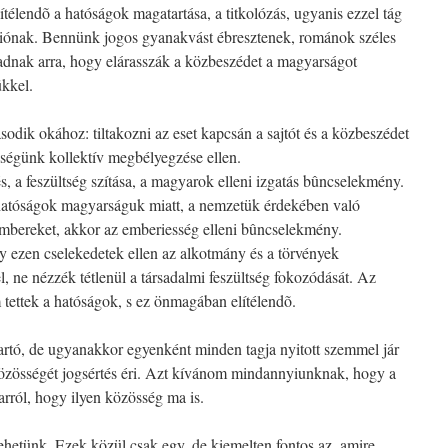
lítélendõ a hatóságok magatartása, a titkolózás, ugyanis ezzel tág
ciónak. Bennünk jogos gyanakvást ébresztenek, románok széles
adnak arra, hogy elárasszák a közbeszédet a magyarságot
kkel.
sodik okához: tiltakozni az eset kapcsán a sajtót és a közbeszédet
sségünk kollektív megbélyegzése ellen.
s, a feszültség szítása, a magyarok elleni izgatás bûncselekmény.
atóságok magyarságuk miatt, a nemzetük érdekében való
 embereket, akkor az emberiesség elleni bûncselekmény.
y ezen cselekedetek ellen az alkotmány és a törvények
l, ne nézzék tétlenül a társadalmi feszültség fokozódását. Az
tettek a hatóságok, s ez önmagában elítélendõ.
artó, de ugyanakkor egyenként minden tagja nyitott szemmel jár
 közösségét jogsértés éri. Azt kívánom mindannyiunknak, hogy a
rról, hogy ilyen közösség ma is.
hetünk. Ezek közül csak egy, de kiemelten fontos az, amire