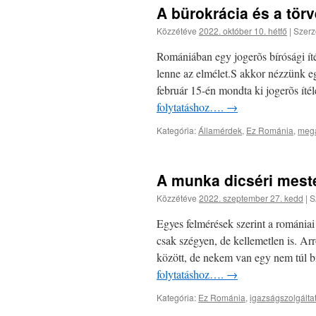
A bürokrácia és a törv
Közzétéve
2022. október 10. hétfő
|
Szerz
Romániában egy jogerõs bírósági íté
lenne az elmélet.S akkor nézzünk e
február 15-én mondta ki jogerõs íté
folytatáshoz….
→
Kategória:
Államérdek
,
Ez Románia
,
megá
A munka dicséri mest
Közzétéve
2022. szeptember 27. kedd
|
S
Egyes felmérések szerint a romániai
csak szégyen, de kellemetlen is. Arr
között, de nekem van egy nem túl 
folytatáshoz….
→
Kategória:
Ez Románia
,
igazságszolgált