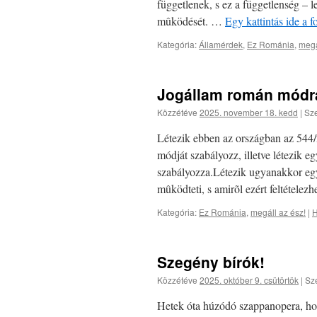
függetlenek, s ez a függetlenség – l
mûködését. …
Egy kattintás ide a 
Kategória:
Államérdek
,
Ez Románia
,
megá
Jogállam román módr
Közzétéve
2025. november 18. kedd
|
Sze
Létezik ebben az országban az 544/
módját szabályozz, illetve létezik 
szabályozza.Létezik ugyanakkor egy
mûködteti, s amirõl ezért feltétele
Kategória:
Ez Románia
,
megáll az ész!
|
H
Szegény bírók!
Közzétéve
2025. október 9. csütörtök
|
Sz
Hetek óta húzódó szappanopera, ho