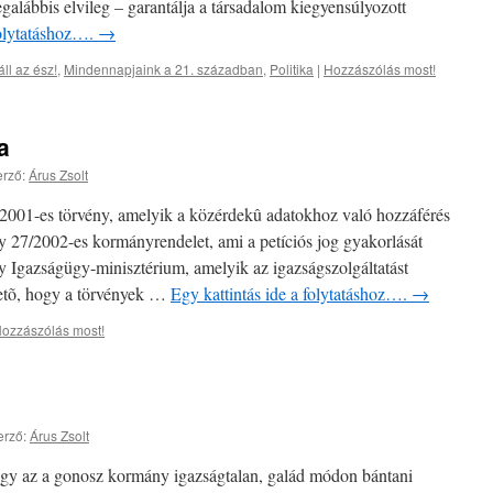
egalábbis elvileg – garantálja a társadalom kiegyensúlyozott
folytatáshoz….
→
ll az ész!
,
Mindennapjaink a 21. században
,
Politika
|
Hozzászólás most!
a
rző:
Árus Zsolt
2001-es törvény, amelyik a közérdekû adatokhoz való hozzáférés
egy 27/2002-es kormányrendelet, ami a petíciós jog gyakorlását
 Igazságügy-minisztérium, amelyik az igazságszolgáltatást
zhetõ, hogy a törvények …
Egy kattintás ide a folytatáshoz….
→
ozzászólás most!
erző:
Árus Zsolt
gy az a gonosz kormány igazságtalan, galád módon bántani