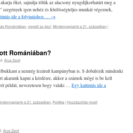
i akarja õket, sajnálja tõlük az alacsony nyugdíjkorhatárt meg a
” szegények igen nehéz és felelõsségteljes munkát végeznek,
tintás ide a folytatáshoz….
→
atás Romániában
,
megáll az ész!
,
Mindennapjaink a 21. században
|
zott Romániában?
ő:
Árus Zsolt
felbukkant a nemrég lezárult kampányban is. S dobálózik mindenki
zt akarunk kapni a kérdésre, akkor a számok mögé is be kell
ét példát, nevezetesen hogy valaki …
Egy kattintás ide a
indennapjaink a 21. században
,
Politika
|
Hozzászólás most!
ő:
Árus Zsolt