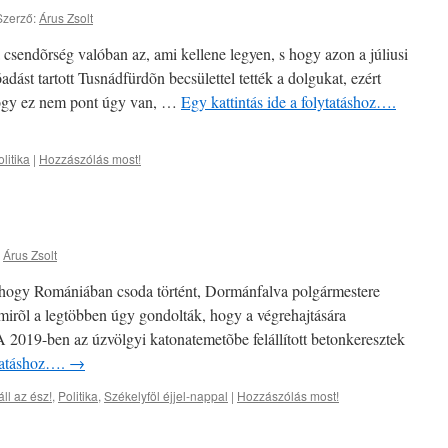
Szerző:
Árus Zsolt
csendõrség valóban az, ami kellene legyen, s hogy azon a júliusi
ást tartott Tusnádfürdõn becsülettel tették a dolgukat, ezért
 hogy ez nem pont úgy van, …
Egy kattintás ide a folytatáshoz….
litika
|
Hozzászólás most!
Árus Zsolt
r, hogy Romániában csoda történt, Dormánfalva polgármestere
, amirõl a legtöbben úgy gondolták, hogy a végrehajtására
A 2019-ben az úzvölgyi katonatemetõbe felállított betonkeresztek
ytatáshoz….
→
ll az ész!
,
Politika
,
Székelyföl éjjel-nappal
|
Hozzászólás most!