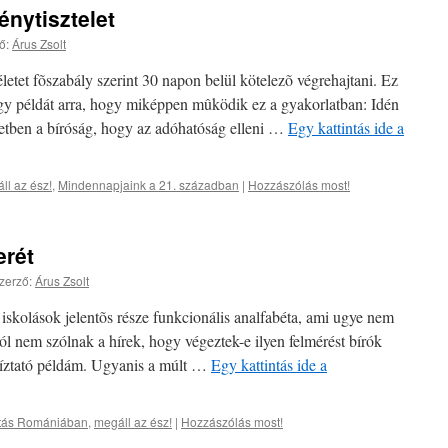
énytisztelet
ő:
Árus Zsolt
letet fõszabály szerint 30 napon belül kötelezõ végrehajtani. Ez
gy példát arra, hogy miképpen mûködik ez a gyakorlatban: Idén
letben a bíróság, hogy az adóhatóság elleni …
Egy kattintás ide a
ll az ész!
,
Mindennapjaink a 21. században
|
Hozzászólás most!
erét
zerző:
Árus Zsolt
 iskolások jelentõs része funkcionális analfabéta, ami ugye nem
ól nem szólnak a hírek, hogy végeztek-e ilyen felmérést bírók
bíztató példám. Ugyanis a múlt …
Egy kattintás ide a
atás Romániában
,
megáll az ész!
|
Hozzászólás most!