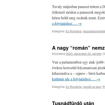
Tavaly májusban panaszt tettem a D
Jellemzõ módon a panaszok megoldás
héten belül meg szokták tenni. Ezér
a folytatáshoz….
→
Kategória:
Ez Románia
,
igazságszolgált
A nagy “román” nemz
Közzétéve
2023. december 22. péntek
|
S
Van a parlamentben egy alak (jobb s
éveken keresztül folyamatosan piszká
kihasználva a – sajnos – bírói ka
kattintás ide a folytatáshoz….
→
Kategória:
Ez Románia
,
megáll az ész!
,
Po
Tusnádfürdõ után