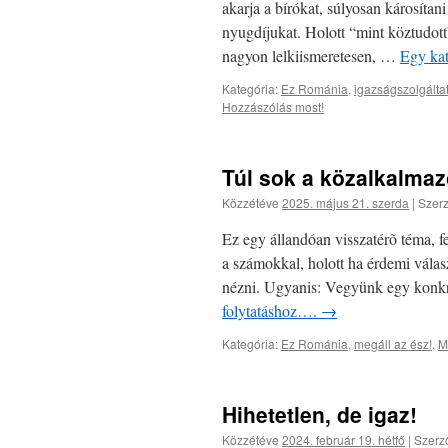
akarja a bírókat, súlyosan károsítan
nyugdíjukat. Holott “mint köztudott
nagyon lelkiismeretesen, …
Egy kat
Kategória:
Ez Románia
,
igazságszolgált
Hozzászólás most!
Túl sok a közalkalma
Közzétéve
2025. május 21. szerda
|
Szerz
Ez egy állandóan visszatérõ téma, 
a számokkal, holott ha érdemi válas
nézni. Ugyanis: Vegyünk egy konkr
folytatáshoz….
→
Kategória:
Ez Románia
,
megáll az ész!
,
M
Hihetetlen, de igaz!
Közzétéve
2024. február 19. hétfő
|
Szerz