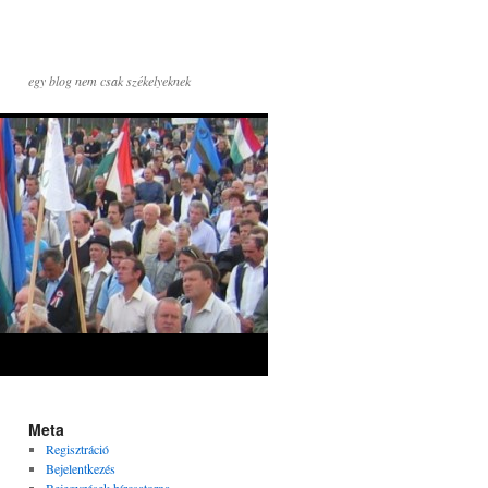
egy blog nem csak székelyeknek
Meta
Regisztráció
Bejelentkezés