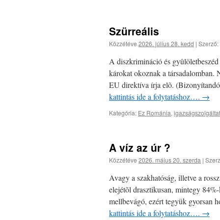
Szürreális
Közzétéve
2026. július 28. kedd
|
Szerző:
A diszkrimináció és gyûlöletbeszéd
károkat okoznak a társadalomban. N
EU direktíva írja elõ. (Bizonyítand
kattintás ide a folytatáshoz….
→
Kategória:
Ez Románia
,
igazságszolgált
A víz az úr ?
Közzétéve
2026. május 20. szerda
|
Szerz
Avagy a szakhatóság, illetve a ross
elejétõl drasztikusan, mintegy 84%-
mellbevágó, ezért tegyük gyorsan
kattintás ide a folytatáshoz….
→