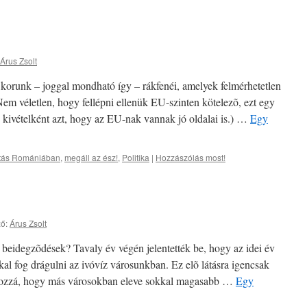
Árus Zsolt
 korunk – joggal mondható így – rákfenéi, amelyek felmérhetetlen
em véletlen, hogy fellépni ellenük EU-szinten kötelezõ, ezt egy
ó kivételként azt, hogy az EU-nak vannak jó oldalai is.) …
Egy
atás Romániában
,
megáll az ész!
,
Politika
|
Hozzászólás most!
ő:
Árus Zsolt
z beidegzõdések? Tavaly év végén jelentették be, hogy az idei év
kal fog drágulni az ivóvíz városunkban. Ez elõ látásra igencsak
 hozzá, hogy más városokban eleve sokkal magasabb …
Egy