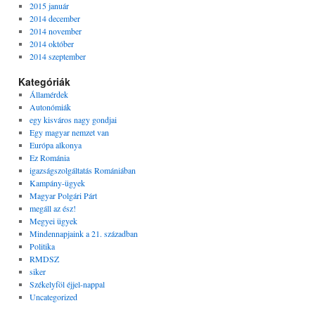
2015 január
2014 december
2014 november
2014 október
2014 szeptember
Kategóriák
Államérdek
Autonómiák
egy kisváros nagy gondjai
Egy magyar nemzet van
Európa alkonya
Ez Románia
igazságszolgáltatás Romániában
Kampány-ügyek
Magyar Polgári Párt
megáll az ész!
Megyei ügyek
Mindennapjaink a 21. században
Politika
RMDSZ
siker
Székelyföl éjjel-nappal
Uncategorized