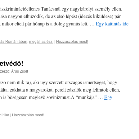
iszkriminációellenes Tanácsnál egy nagykárolyi személy ellen.
a nagyon elhúzódik, de az elsõ lépést (idézés kiküldése) pár
t mikor eltelt pár hónap is a dolog gyanús lett, …
Egy kattintás ide
atás Romániában
,
megáll az ész!
|
Hozzászólás most!
etvédõ!
zerző:
Árus Zsolt
zó nem illik rá), aki úgy szerzett országos ismertséget, hogy
lta, zaklatta a magyarokat, perelt zászlók meg feliratok ellen,
rban is bõségesen meglevõ sovinizmust.A “munkája” …
Egy
litika
|
Hozzászólás most!