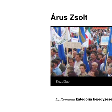
Árus Zsolt
Kezdőlap
Kilépés
a
Ez Románia
kategória bejegyzése
tartalomba