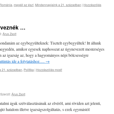
 Románia
,
megáll az ész!
,
Mindennapjaink a 21. században
|
Hozzászólás
erveznék …
ő:
Árus Zsolt
mondanám az egybegyûlteknek: Tisztelt egybegyűltek! Itt állunk
negyedén, amikor egyesek naphosszat az úgynevezett mesterséges
en az igazság az, hogy a hagyományos népi bölcsességre
ttintás ide a folytatáshoz….
→
a 21. században
,
Politika
|
Hozzászólás most!
|
Szerző:
Árus Zsolt
talmi ágak szétválasztásának az elvérõl, ami röviden azt jelenti,
jtó hatalom illetve igazságszolgáltatás, s ezek egymástól