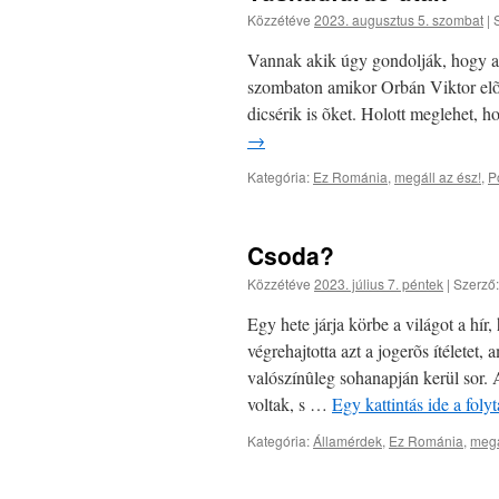
Közzétéve
2023. augusztus 5. szombat
|
Vannak akik úgy gondolják, hogy a 
szombaton amikor Orbán Viktor elõad
dicsérik is õket. Holott meglehet,
→
Kategória:
Ez Románia
,
megáll az ész!
,
Po
Csoda?
Közzétéve
2023. július 7. péntek
|
Szerző:
Egy hete járja körbe a világot a hí
végrehajtotta azt a jogerõs ítéletet
valószínûleg sohanapján kerül sor. 
voltak, s …
Egy kattintás ide a fol
Kategória:
Államérdek
,
Ez Románia
,
megá