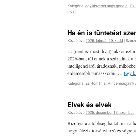
Kategória:
egy kisváros nagy gondjai
,
Ez
most!
Ha én is tüntetést sz
Közzétéve
2026. február 10. kedd
|
Szerz
… (mert ez most divat), akkor ezt 
2026-ban, túl ennek a századnak a 
intelligenciáról áradoznak, miközb
érdemesebb támaszkodni. …
Egy ka
Kategória:
Ez Románia
,
Mindennapjaink 
Elvek és elvek
Közzétéve
2025. december 13. szombat
Bizonyára a többség hallott már a ha
hogy létezik törvényhozó és végreha