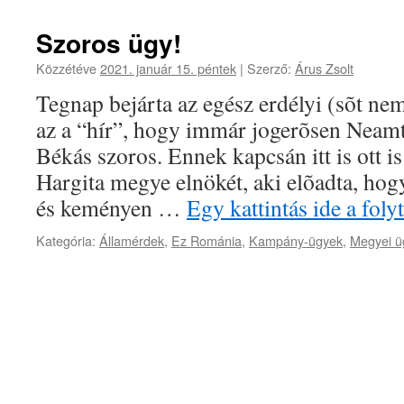
Szoros ügy!
Közzétéve
2021. január 15. péntek
|
Szerző:
Árus Zsolt
Tegnap bejárta az egész erdélyi (sõt ne
az a “hír”, hogy immár jogerõsen Neamt
Békás szoros. Ennek kapcsán itt is ott i
Hargita megye elnökét, aki elõadta, hog
és keményen …
Egy kattintás ide a fol
Kategória:
Államérdek
,
Ez Románia
,
Kampány-ügyek
,
Megyei ü