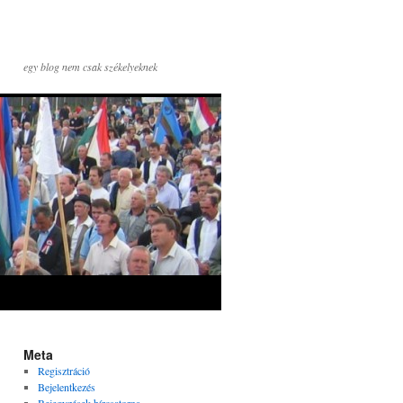
egy blog nem csak székelyeknek
Meta
Regisztráció
Bejelentkezés