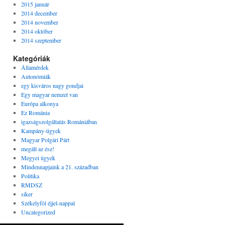
2015 január
2014 december
2014 november
2014 október
2014 szeptember
Kategóriák
Államérdek
Autonómiák
egy kisváros nagy gondjai
Egy magyar nemzet van
Európa alkonya
Ez Románia
igazságszolgáltatás Romániában
Kampány-ügyek
Magyar Polgári Párt
megáll az ész!
Megyei ügyek
Mindennapjaink a 21. században
Politika
RMDSZ
siker
Székelyföl éjjel-nappal
Uncategorized