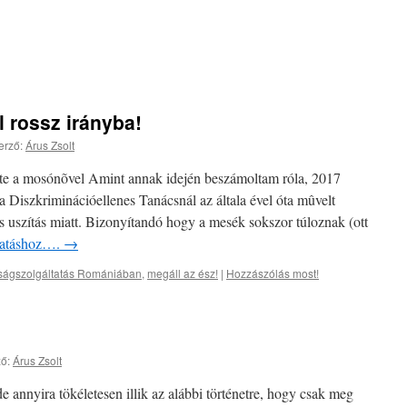
l rossz irányba!
erző:
Árus Zsolt
ete a mosónõvel Amint annak idején beszámoltam róla, 2017
a Diszkriminációellenes Tanácsnál az általa ével óta mûvelt
es uszítás miatt. Bizonyítandó hogy a mesék sokszor túloznak (ott
ytatáshoz….
→
ságszolgáltatás Romániában
,
megáll az ész!
|
Hozzászólás most!
ő:
Árus Zsolt
annyira tökéletesen illik az alábbi történetre, hogy csak meg