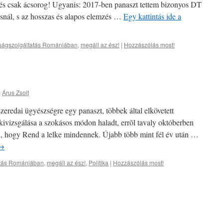
z és csak ácsorog! Ugyanis: 2017-ben panaszt tettem bizonyos DT
csnál, s az hosszas és alapos elemzés …
Egy kattintás ide a
ságszolgáltatás Romániában
,
megáll az ész!
|
Hozzászólás most!
:
Árus Zsolt
zeredai ügyészségre egy panaszt, többek által elkövetett
kivizsgálása a szokásos módon haladt, errõl tavaly októberben
l, hogy Rend a lelke mindennek. Újabb több mint fél év után …
→
atás Romániában
,
megáll az ész!
,
Politika
|
Hozzászólás most!