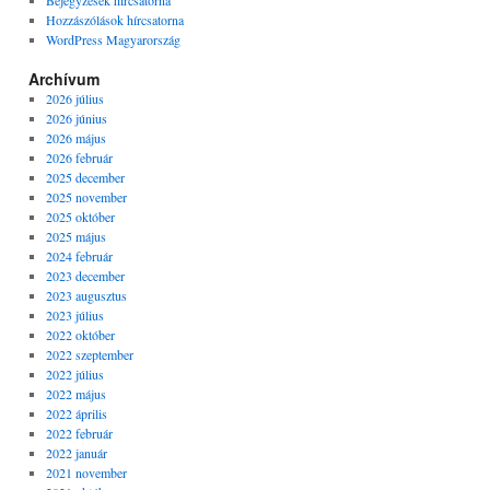
Bejegyzések hírcsatorna
Hozzászólások hírcsatorna
WordPress Magyarország
Archívum
2026 július
2026 június
2026 május
2026 február
2025 december
2025 november
2025 október
2025 május
2024 február
2023 december
2023 augusztus
2023 július
2022 október
2022 szeptember
2022 július
2022 május
2022 április
2022 február
2022 január
2021 november