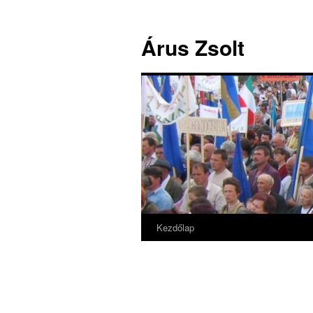
Árus Zsolt
Kezdőlap
Kilépés
a
tartalomba