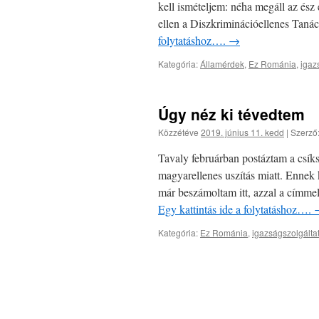
kell ismételjem: néha megáll az és
ellen a Diszkriminációellenes Taná
folytatáshoz….
→
Kategória:
Államérdek
,
Ez Románia
,
igaz
Úgy néz ki tévedtem
Közzétéve
2019. június 11. kedd
|
Szerző
Tavaly februárban postáztam a csíks
magyarellenes uszítás miatt. Ennek 
már beszámoltam itt, azzal a címme
Egy kattintás ide a folytatáshoz….
Kategória:
Ez Románia
,
igazságszolgált