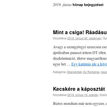
2019. június
hónap bejegyzései
Mint a csiga! Ráadásu
Közzétéve
2019. június 30. vasárnap
|
Sz
Avagy a szentgyörgyi szerecsen es
áprilisában panaszt tettem DT ellen 
diszkrimináció, illetve magyarellen
ugye hét …
Egy kattintás ide a fol
Kategória:
Államérdek
,
Ez Románia
,
igaz
Kecskére a káposztát
Közzétéve
2019. június 19. szerda
|
Szerz
Biztos mondtam már nem egyszer, de 