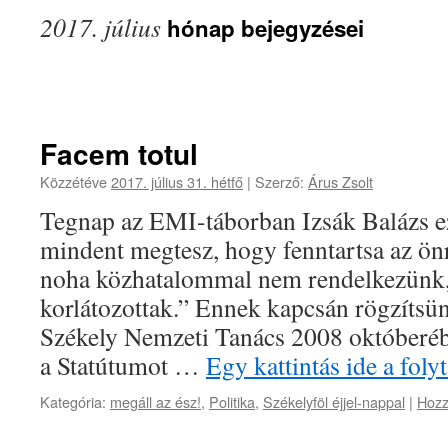
2017. július
hónap bejegyzései
Facem totul
Közzétéve
2017. július 31. hétfő
|
Szerző:
Árus Zsolt
Tegnap az EMI-táborban Izsák Balázs 
mindent megtesz, hogy fenntartsa az önr
noha közhatalommal nem rendelkezünk, 
korlátozottak.” Ennek kapcsán rögzítsün
Székely Nemzeti Tanács 2008 októberéb
a Statútumot …
Egy kattintás ide a fol
Kategória:
megáll az ész!
,
Politika
,
Székelyföl éjjel-nappal
|
Hozz