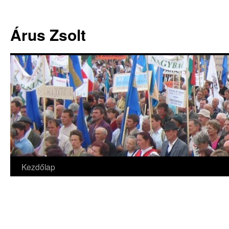
Árus Zsolt
Kezdőlap
Kilépés
a
tartalomba