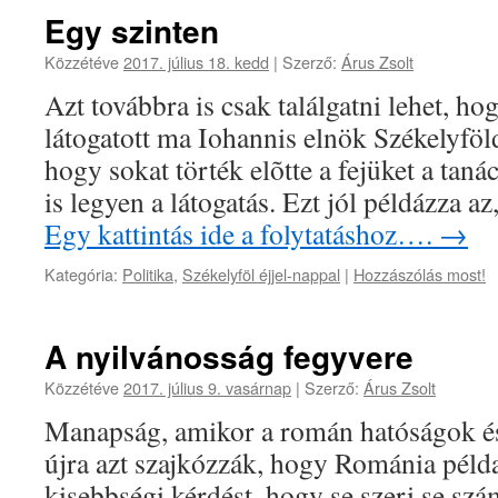
Egy szinten
Közzétéve
2017. július 18. kedd
|
Szerző:
Árus Zsolt
Azt továbbra is csak találgatni lehet, h
látogatott ma Iohannis elnök Székelyföldr
hogy sokat törték elõtte a fejüket a tan
is legyen a látogatás. Ezt jól példázza a
Egy kattintás ide a folytatáshoz….
→
Kategória:
Politika
,
Székelyföl éjjel-nappal
|
Hozzászólás most!
A nyilvánosság fegyvere
Közzétéve
2017. július 9. vasárnap
|
Szerző:
Árus Zsolt
Manapság, amikor a román hatóságok és 
újra azt szajkózzák, hogy Románia péld
kisebbségi kérdést, hogy se szeri se szá