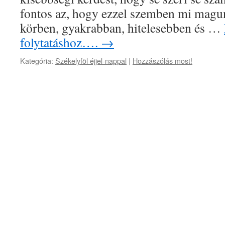
fontos az, hogy ezzel szemben mi magu
körben, gyakrabban, hitelesebben és …
folytatáshoz….
→
Kategória:
Székelyföl éjjel-nappal
|
Hozzászólás most!