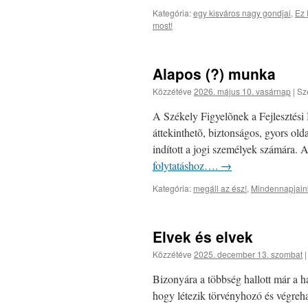
Kategória:
egy kisváros nagy gondjai
,
Ez
most!
Alapos (?) munka
Közzétéve
2026. május 10. vasárnap
|
Sz
A Székely Figyelõnek a Fejlesztési 
áttekinthetõ, biztonságos, gyors ol
indított a jogi személyek számára. 
folytatáshoz….
→
Kategória:
megáll az ész!
,
Mindennapjain
Elvek és elvek
Közzétéve
2025. december 13. szombat
Bizonyára a többség hallott már a ha
hogy létezik törvényhozó és végreha