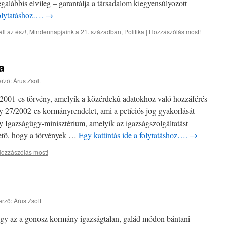
egalábbis elvileg – garantálja a társadalom kiegyensúlyozott
folytatáshoz….
→
ll az ész!
,
Mindennapjaink a 21. században
,
Politika
|
Hozzászólás most!
a
rző:
Árus Zsolt
2001-es törvény, amelyik a közérdekû adatokhoz való hozzáférés
egy 27/2002-es kormányrendelet, ami a petíciós jog gyakorlását
 Igazságügy-minisztérium, amelyik az igazságszolgáltatást
zhetõ, hogy a törvények …
Egy kattintás ide a folytatáshoz….
→
ozzászólás most!
erző:
Árus Zsolt
gy az a gonosz kormány igazságtalan, galád módon bántani