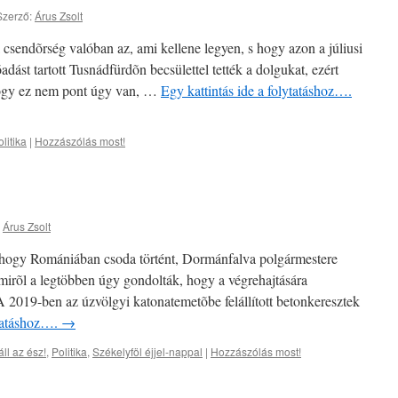
Szerző:
Árus Zsolt
csendõrség valóban az, ami kellene legyen, s hogy azon a júliusi
ást tartott Tusnádfürdõn becsülettel tették a dolgukat, ezért
 hogy ez nem pont úgy van, …
Egy kattintás ide a folytatáshoz….
litika
|
Hozzászólás most!
Árus Zsolt
r, hogy Romániában csoda történt, Dormánfalva polgármestere
, amirõl a legtöbben úgy gondolták, hogy a végrehajtására
A 2019-ben az úzvölgyi katonatemetõbe felállított betonkeresztek
ytatáshoz….
→
ll az ész!
,
Politika
,
Székelyföl éjjel-nappal
|
Hozzászólás most!