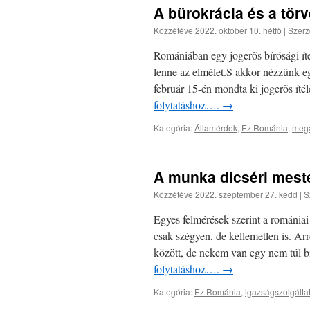
A bürokrácia és a törv
Közzétéve
2022. október 10. hétfő
|
Szerz
Romániában egy jogerõs bírósági íté
lenne az elmélet.S akkor nézzünk e
február 15-én mondta ki jogerõs íté
folytatáshoz….
→
Kategória:
Államérdek
,
Ez Románia
,
megá
A munka dicséri mest
Közzétéve
2022. szeptember 27. kedd
|
S
Egyes felmérések szerint a romániai
csak szégyen, de kellemetlen is. Arr
között, de nekem van egy nem túl 
folytatáshoz….
→
Kategória:
Ez Románia
,
igazságszolgált