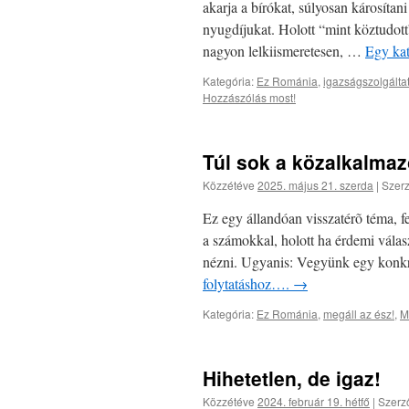
akarja a bírókat, súlyosan károsítan
nyugdíjukat. Holott “mint köztudott
nagyon lelkiismeretesen, …
Egy kat
Kategória:
Ez Románia
,
igazságszolgált
Hozzászólás most!
Túl sok a közalkalma
Közzétéve
2025. május 21. szerda
|
Szerz
Ez egy állandóan visszatérõ téma, 
a számokkal, holott ha érdemi válas
nézni. Ugyanis: Vegyünk egy konkr
folytatáshoz….
→
Kategória:
Ez Románia
,
megáll az ész!
,
M
Hihetetlen, de igaz!
Közzétéve
2024. február 19. hétfő
|
Szerz