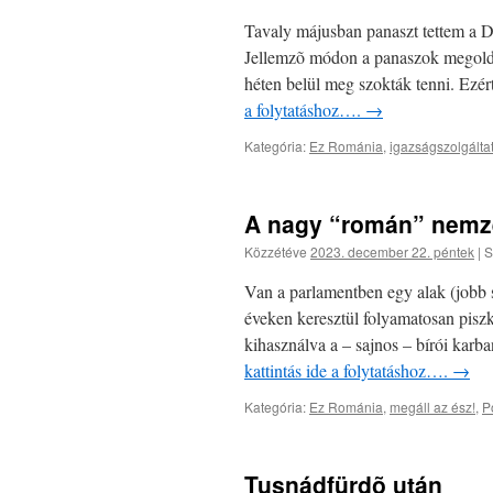
Tavaly májusban panaszt tettem a D
Jellemzõ módon a panaszok megoldás
héten belül meg szokták tenni. Ezér
a folytatáshoz….
→
Kategória:
Ez Románia
,
igazságszolgált
A nagy “román” nemz
Közzétéve
2023. december 22. péntek
|
S
Van a parlamentben egy alak (jobb s
éveken keresztül folyamatosan piszká
kihasználva a – sajnos – bírói ka
kattintás ide a folytatáshoz….
→
Kategória:
Ez Románia
,
megáll az ész!
,
Po
Tusnádfürdõ után