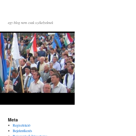
egy blog nem csak székelyeknek
Meta
Regisztráció
Bejelentkezés