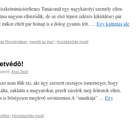
iszkriminációellenes Tanácsnál egy nagykárolyi személy ellen.
a nagyon elhúzódik, de az elsõ lépést (idézés kiküldése) pár
t mikor eltelt pár hónap is a dolog gyanús lett, …
Egy kattintás ide
atás Romániában
,
megáll az ész!
|
Hozzászólás most!
etvédõ!
zerző:
Árus Zsolt
zó nem illik rá), aki úgy szerzett országos ismertséget, hogy
lta, zaklatta a magyarokat, perelt zászlók meg feliratok ellen,
rban is bõségesen meglevõ sovinizmust.A “munkája” …
Egy
litika
|
Hozzászólás most!