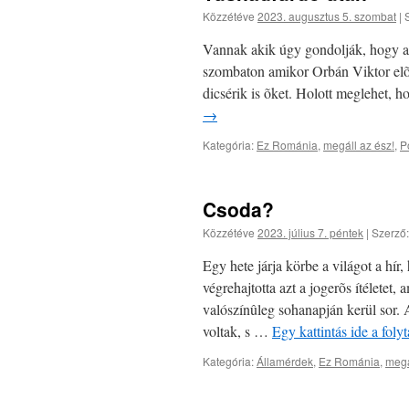
Közzétéve
2023. augusztus 5. szombat
|
Vannak akik úgy gondolják, hogy a 
szombaton amikor Orbán Viktor elõad
dicsérik is õket. Holott meglehet,
→
Kategória:
Ez Románia
,
megáll az ész!
,
Po
Csoda?
Közzétéve
2023. július 7. péntek
|
Szerző:
Egy hete járja körbe a világot a hí
végrehajtotta azt a jogerõs ítéletet
valószínûleg sohanapján kerül sor. 
voltak, s …
Egy kattintás ide a fol
Kategória:
Államérdek
,
Ez Románia
,
megá