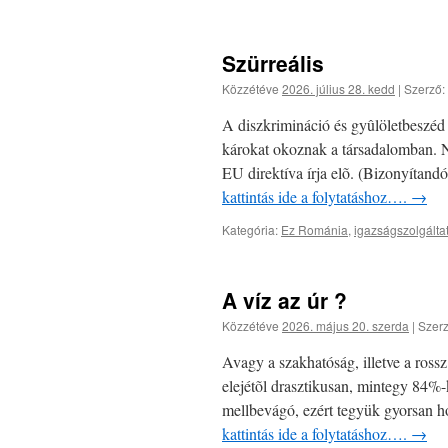
Szürreális
Közzétéve
2026. július 28. kedd
|
Szerző:
A diszkrimináció és gyûlöletbeszéd
károkat okoznak a társadalomban. N
EU direktíva írja elõ. (Bizonyítand
kattintás ide a folytatáshoz….
→
Kategória:
Ez Románia
,
igazságszolgált
A víz az úr ?
Közzétéve
2026. május 20. szerda
|
Szerz
Avagy a szakhatóság, illetve a ross
elejétõl drasztikusan, mintegy 84%-
mellbevágó, ezért tegyük gyorsan
kattintás ide a folytatáshoz….
→