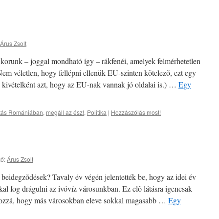
Árus Zsolt
 korunk – joggal mondható így – rákfenéi, amelyek felmérhetetlen
em véletlen, hogy fellépni ellenük EU-szinten kötelezõ, ezt egy
ó kivételként azt, hogy az EU-nak vannak jó oldalai is.) …
Egy
atás Romániában
,
megáll az ész!
,
Politika
|
Hozzászólás most!
ő:
Árus Zsolt
z beidegzõdések? Tavaly év végén jelentették be, hogy az idei év
kal fog drágulni az ivóvíz városunkban. Ez elõ látásra igencsak
 hozzá, hogy más városokban eleve sokkal magasabb …
Egy