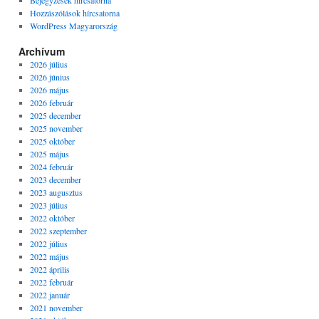
Bejegyzések hírcsatorna
Hozzászólások hírcsatorna
WordPress Magyarország
Archívum
2026 július
2026 június
2026 május
2026 február
2025 december
2025 november
2025 október
2025 május
2024 február
2023 december
2023 augusztus
2023 július
2022 október
2022 szeptember
2022 július
2022 május
2022 április
2022 február
2022 január
2021 november