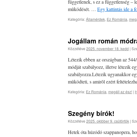
függetlenek, s ez a függetlenség – l
mûködését. …
Egy kattintás ide a 
Kategória:
Államérdek
,
Ez Románia
,
megá
Jogállam román módr
Közzétéve
2025. november 18. kedd
|
Sze
Létezik ebben az országban az 544/
módját szabályozz, illetve létezik 
szabályozza.Létezik ugyanakkor egy
mûködteti, s amirõl ezért feltétele
Kategória:
Ez Románia
,
megáll az ész!
|
H
Szegény bírók!
Közzétéve
2025. október 9. csütörtök
|
Sz
Hetek óta húzódó szappanopera, ho