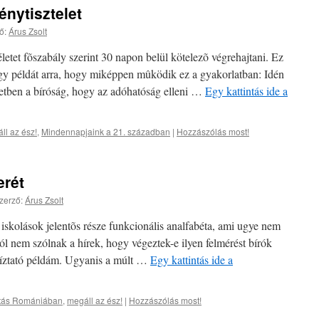
énytisztelet
ő:
Árus Zsolt
letet fõszabály szerint 30 napon belül kötelezõ végrehajtani. Ez
gy példát arra, hogy miképpen mûködik ez a gyakorlatban: Idén
letben a bíróság, hogy az adóhatóság elleni …
Egy kattintás ide a
ll az ész!
,
Mindennapjaink a 21. században
|
Hozzászólás most!
erét
zerző:
Árus Zsolt
 iskolások jelentõs része funkcionális analfabéta, ami ugye nem
ól nem szólnak a hírek, hogy végeztek-e ilyen felmérést bírók
bíztató példám. Ugyanis a múlt …
Egy kattintás ide a
atás Romániában
,
megáll az ész!
|
Hozzászólás most!