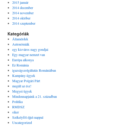
2015 január
2014 december
2014 november
2014 október
2014 szeptember
Kategóriák
Államérdek
Autonómiák
egy kisváros nagy gondjai
Egy magyar nemzet van
Európa alkonya
Ez Románia
igazságszolgáltatás Romániában
Kampány-ügyek
Magyar Polgári Párt
megáll az ész!
Megyei ügyek
Mindennapjaink a 21. században
Politika
RMDSZ
siker
Székelyföl éjjel-nappal
Uncategorized