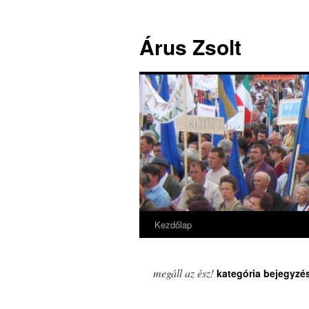
Árus Zsolt
Kezdőlap
Kilépés
a
megáll az ész!
kategória bejegyzé
tartalomba