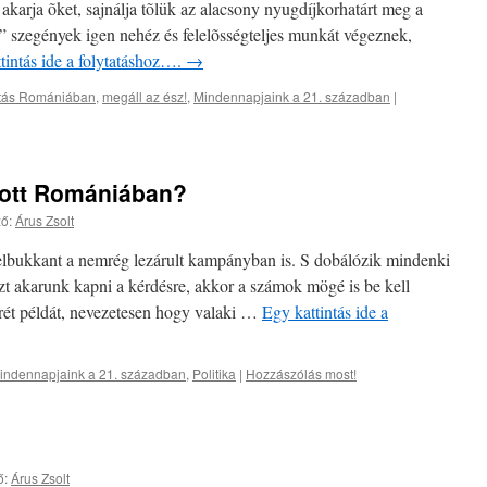
i akarja õket, sajnálja tõlük az alacsony nyugdíjkorhatárt meg a
” szegények igen nehéz és felelõsségteljes munkát végeznek,
tintás ide a folytatáshoz….
→
atás Romániában
,
megáll az ész!
,
Mindennapjaink a 21. században
|
zott Romániában?
ő:
Árus Zsolt
felbukkant a nemrég lezárult kampányban is. S dobálózik mindenki
zt akarunk kapni a kérdésre, akkor a számok mögé is be kell
ét példát, nevezetesen hogy valaki …
Egy kattintás ide a
indennapjaink a 21. században
,
Politika
|
Hozzászólás most!
ő:
Árus Zsolt