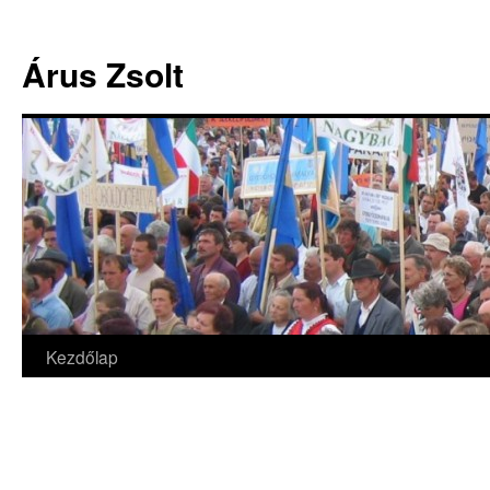
Árus Zsolt
Kezdőlap
Kilépés
a
tartalomba