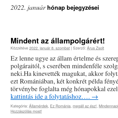
2022. január
hónap bejegyzései
Mindent az állampolgárért!
Közzétéve
2022. január 8. szombat
|
Szerző:
Árus Zsolt
Ez lenne ugye az állam értelme és szerep
polgáraitól, s cserében mindenféle szolg
neki.Ha kinevették magukat, akkor foly
ezt Romániában, két konkrét példa fény
törvénybe foglalta még hónapokkal eze
kattintás ide a folytatáshoz….
→
Kategória:
Államérdek
,
Ez Románia
,
megáll az ész!
,
Mindennapj
Hozzászólás most!