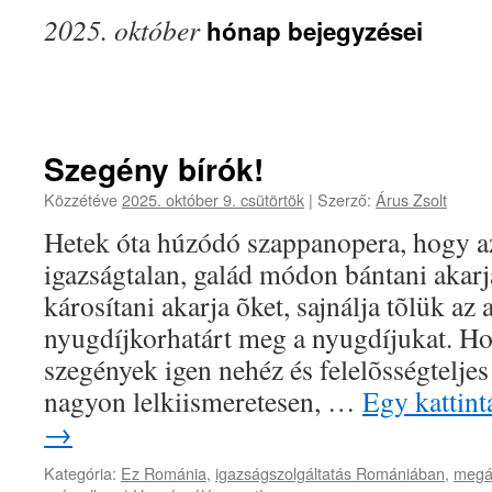
2025. október
hónap bejegyzései
Szegény bírók!
Közzétéve
2025. október 9. csütörtök
|
Szerző:
Árus Zsolt
Hetek óta húzódó szappanopera, hogy 
igazságtalan, galád módon bántani akarj
károsítani akarja õket, sajnálja tõlük az
nyugdíjkorhatárt meg a nyugdíjukat. Ho
szegények igen nehéz és felelõsségtelje
nagyon lelkiismeretesen, …
Egy kattint
→
Kategória:
Ez Románia
,
igazságszolgáltatás Romániában
,
megál