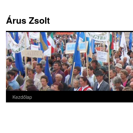
Árus Zsolt
Kezdőlap
Kilépés
a
tartalomba