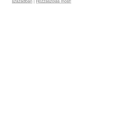
században
|
Hozzászólás most!