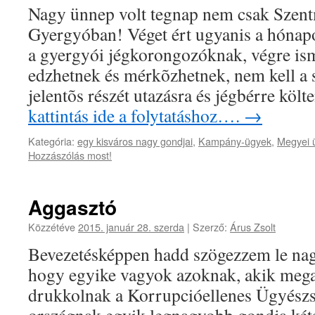
Nagy ünnep volt tegnap nem csak Szent
Gyergyóban! Véget ért ugyanis a hónapok
a gyergyói jégkorongozóknak, végre ism
edzhetnek és mérkõzhetnek, nem kell a 
jelentõs részét utazásra és jégbérre kö
kattintás ide a folytatáshoz….
→
Kategória:
egy kisváros nagy gondjai
,
Kampány-ügyek
,
Megyei 
Hozzászólás most!
Aggasztó
Közzétéve
2015. január 28. szerda
|
Szerző:
Árus Zsolt
Bevezetésképpen hadd szögezzem le nag
hogy egyike vagyok azoknak, akik mega
drukkolnak a Korrupcióellenes Ügyészs