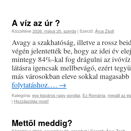
A víz az úr ?
Közzétéve
2026. május 20. szerda
|
Szerző:
Árus Zsolt
Avagy a szakhatóság, illetve a rossz be
végén jelentették be, hogy az idei év ele
mintegy 84%-kal fog drágulni az ivóvíz
látásra igencsak mellbevágó, ezért tegy
más városokban eleve sokkal magasab
folytatáshoz….
→
Kategória:
egy kisváros nagy gondjai
,
Ez Románia
,
megáll az és
|
Hozzászólás most!
Mettõl meddig?
Közzétéve
2019. november 30. szombat
|
Szerző:
Árus Zsolt