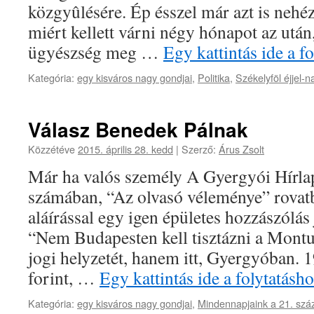
közgyûlésére. Ép ésszel már azt is nehéz
miért kellett várni négy hónapot az utá
ügyészség meg …
Egy kattintás ide a 
Kategória:
egy kisváros nagy gondjai
,
Politika
,
Székelyföl éjjel-n
Válasz Benedek Pálnak
Közzétéve
2015. április 28. kedd
|
Szerző:
Árus Zsolt
Már ha valós személy A Gyergyói Hírla
számában, “Az olvasó véleménye” rovat
aláírással egy igen épületes hozzászólás
“Nem Budapesten kell tisztázni a Montu
jogi helyzetét, hanem itt, Gyergyóban. 
forint, …
Egy kattintás ide a folytatás
Kategória:
egy kisváros nagy gondjai
,
Mindennapjaink a 21. sz