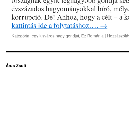
országnak egyik legnagyobb gondja kéts
évszázados hagyományokkal bíró, mély
korrupció. De! Ahhoz, hogy a célt – a
kattintás ide a folytatáshoz….
→
Kategória:
egy kisváros nagy gondjai
,
Ez Románia
|
Hozzászólá
Árus Zsolt