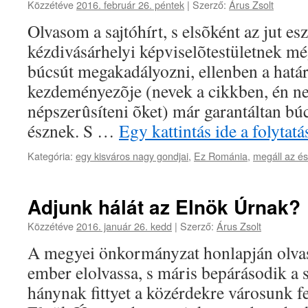
Közzétéve
2016. február 26. péntek
|
Szerző:
Árus Zsolt
Olvasom a sajtóhírt, s elsõként az jut e
kézdivásárhelyi képviselõtestületnek mé
búcsút megakadályozni, ellenben a határ
kezdeményezõje (nevek a cikkben, én n
népszerûsíteni õket) már garantáltan bú
észnek. S …
Egy kattintás ide a folyta
Kategória:
egy kisváros nagy gondjai
,
Ez Románia
,
megáll az és
Adjunk hálát az Elnök Úrnak?
Közzétéve
2016. január 26. kedd
|
Szerző:
Árus Zsolt
A megyei önkormányzat honlapján olvash
ember elolvassa, s máris bepárásodik a 
hánynak fittyet a közérdekre városunk fe