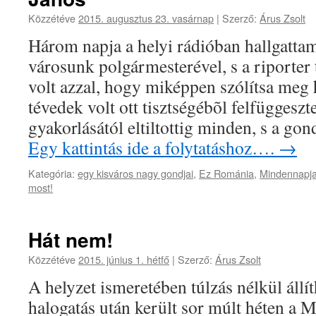
Közzétéve
2015. augusztus 23. vasárnap
|
Szerző:
Árus Zsolt
Három napja a helyi rádióban hallgattam
városunk polgármesterével, s a riporter
volt azzal, hogy miképpen szólítsa meg
tévedek volt ott tisztségébõl felfüggeszte
gyakorlásától eltiltottig minden, s a go
Egy kattintás ide a folytatáshoz….
→
Kategória:
egy kisváros nagy gondjai
,
Ez Románia
,
Mindennapja
most!
Hát nem!
Közzétéve
2015. június 1. hétfő
|
Szerző:
Árus Zsolt
A helyzet ismeretében túlzás nélkül állí
halogatás után került sor múlt héten a M