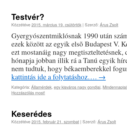
Testvér?
Közzétéve
2015. március 19. csütörtök
|
Szerző:
Árus Zsolt
Gyergyószentmiklósnak 1990 után számos
ezek között az egyik elsõ Budapest V. K
ezt mostanáig nagy megtiszteltetésnek, 
hónapja jobban illik rá a Tanú egyik hí
nem tudtuk, hogy békaemberekkel fogu
kattintás ide a folytatáshoz….
→
Kategória:
Államérdek
,
egy kisváros nagy gondjai
,
Mindennapjai
Hozzászólás most!
Keserédes
Közzétéve
2015. február 21. szombat
|
Szerző:
Árus Zsolt