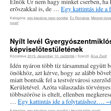
Elnök Úr nem hagy minket cserben, ha ke
erõszakkal is, de …
Egy kattintás ide a
Kategória:
egy kisváros nagy gondjai
,
Ez Románia
,
Megyei ügy
most!
Nyílt levél Gyergyószentmikló
képviselõtestületének
Közzétéve
2015. december 10. csütörtök
|
Szerző:
Árus Zsolt
Idén nyáron több tíz társammal együtt 
önökhöz, azt kérve, hogy az alább bõveb
miatt bontsák fel a testvérvárosi szerzõ
Kerületével. Azóta válaszadás törvényes
többszöröse is eltelt, ellenben megkere
…
Egy kattintás ide a folytatáshoz….
Kategória:
egy kisváros nagy gondjai
|
Hozzászólás most!