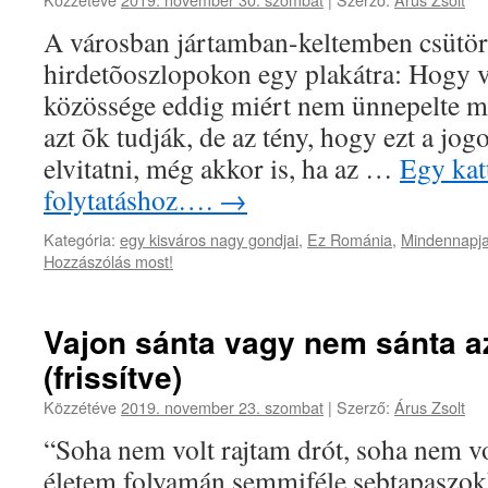
A városban jártamban-keltemben csütört
hirdetõoszlopokon egy plakátra: Hogy
közössége eddig miért nem ünnepelte m
azt õk tudják, de az tény, hogy ezt a jog
elvitatni, még akkor is, ha az …
Egy katt
folytatáshoz….
→
Kategória:
egy kisváros nagy gondjai
,
Ez Románia
,
Mindennapja
Hozzászólás most!
Vajon sánta vagy nem sánta a
(frissítve)
Közzétéve
2019. november 23. szombat
|
Szerző:
Árus Zsolt
“Soha nem volt rajtam drót, soha nem vo
életem folyamán semmiféle sebtapaszok