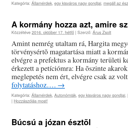
Kategória:
Államérdek
,
egy kisváros nagy gondjai
,
megáll az ész
A kormány hozza azt, amire s
Közzétéve
2016. október 17. hétfő
|
Szerző:
Árus Zsolt
Amint nemrég utaltam rá, Hargita megy
törvénysértõ magatartása miatt a kormán
elvégre a prefektus a kormány területi k
érkezett a petíciómra: Ha õszinte akarok
meglepetés nem ért, elvégre csak az vo
folytatáshoz….
→
Kategória:
Államérdek
,
Autonómiák
,
egy kisváros nagy gondjai
,
|
Hozzászólás most!
Búcsú a józan észtõl