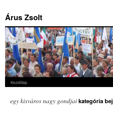
Árus Zsolt
Kezdőlap
Kilépés
a
egy kisváros nagy gondjai
kategória be
tartalomba