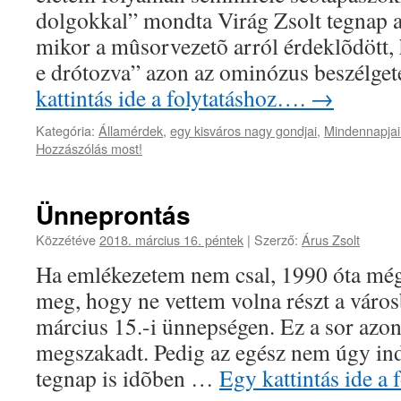
dolgokkal” mondta Virág Zsolt tegnap
mikor a mûsorvezetõ arról érdeklõdött,
e drótozva” azon az ominózus beszélge
kattintás ide a folytatáshoz….
→
Kategória:
Államérdek
,
egy kisváros nagy gondjai
,
Mindennapjai
Hozzászólás most!
Ünneprontás
Közzétéve
2018. március 16. péntek
|
Szerző:
Árus Zsolt
Ha emlékezetem nem csal, 1990 óta még
meg, hogy ne vettem volna részt a váro
március 15.-i ünnepségen. Ez a sor azo
megszakadt. Pedig az egész nem úgy ind
tegnap is idõben …
Egy kattintás ide a