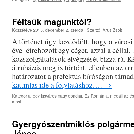
Féltsük magunktól?
Közzétéve
2015. december 2. szerda
|
Szerző:
Árus Zsolt
A történet úgy kezdõdött, hogy a városi 
éve létrehozott egy céget, azzal a céllal,
közszolgáltatások elvégzését bízza rá. K
átruházás meg is történt, ellenben az ar
határozatot a prefektus bíróságon táma
kattintás ide a folytatáshoz….
→
Kategória:
egy kisváros nagy gondjai
,
Ez Románia
,
megáll az és
most!
Gyergyószentmiklós polgárme
János