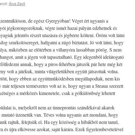
erző:
Árus Zsolt
zentmiklóson, de egész Gyergyóban! Véget ért ugyanis a
rgyói jégkorongozóknak, végre ismét hazai pályán edzhetnek és
giak jelentõs részét utazásra és jégbérre költeni. Öröm volt látni
dog szurkolósereget, hallgatni a zúgó bíztatást. Jó volt látni, hogy
lya, miközben az elõtérben a villanyóra lassabban pörög. S nem
szhangot, amit a jégen volt tapasztalható. Egy idegenbõl idelátogató
 fölfedezni annak, hogy a piros-fehérben játszók pár hete még két
eny volt a játékuk, minta világéletükben együtt játszottak volna.
ezetõit, hogy ebben az együttmûködésben megállapodtak, nem kis
y már teljesen természetes volt az is, hogy ugyan a Steaua szerzett
 kétséges a mérkõzés kimenetele, csak a gólkülönbség lehetett
ldalai is, melyekrõl nem az ünneprontás szándékával akarok
is mutató üzenetük van. Téves volna ugyanis azt mondani, hogy
unk rajtuk, felejtsük el. Ha egy közösség a hibákból nem tanul,
a és újra elkövesse azokat, saját kárára. Ezek figyelembevételével