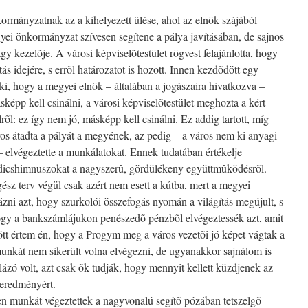
rmányzatnak az a kihelyezett ülése, ahol az elnök szájából
ei önkormányzat szívesen segítene a pálya javításában, de sajnos
y kezelõje. A városi képviselõtestület rögvest felajánlotta, hogy
ás idejére, s errõl határozatot is hozott. Innen kezdõdött egy
ki, hogy a megyei elnök – általában a jogászaira hivatkozva –
sképp kell csinálni, a városi képviselõtestület meghozta a kért
õl: ez így nem jó, másképp kell csinálni. Ez addig tartott, míg
ros átadta a pályát a megyének, az pedig – a város nem ki anyagi
– elvégeztette a munkálatokat. Ennek tudatában értékelje
dicshimnuszokat a nagyszerû, gördülékeny együttmûködésrõl.
sz terv végül csak azért nem esett a kútba, mert a megyei
ni azt, hogy szurkolói összefogás nyomán a világítás megújult, s
gy a bankszámlájukon penészedõ pénzbõl elvégeztessék azt, amit
tt értem én, hogy a Progym meg a város vezetõi jó képet vágtak a
munkát nem sikerült volna elvégezni, de ugyanakkor sajnálom is
lázó volt, azt csak õk tudják, hogy mennyit kellett küzdjenek az
 eredményért.
en munkát végeztettek a nagyvonalú segítõ pózában tetszelgõ