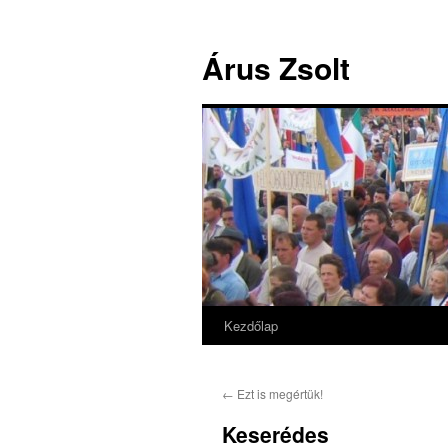
Árus Zsolt
Kezdőlap
Kilépés
a
←
Ezt is megértük!
tartalomba
Keserédes