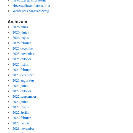
Bejegyzések hírcsatorna
Hozzászólások hírcsatorna
WordPress Magyarország
Archívum
2026 július
2026 június
2026 május
2026 február
2025 december
2025 november
2025 október
2025 május
2024 február
2023 december
2023 augusztus
2023 július
2022 október
2022 szeptember
2022 július
2022 május
2022 április
2022 február
2022 január
2021 november