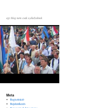
egy blog nem csak székelyeknek
Meta
Regisztráció
Bejelentkezés