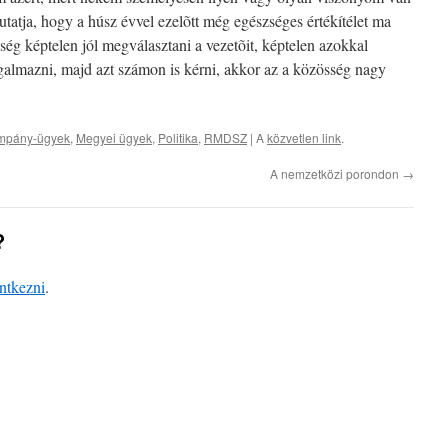
mutatja, hogy a húsz évvel ezelõtt még egészséges értékítélet ma
g képtelen jól megválasztani a vezetõit, képtelen azokkal
almazni, majd azt számon is kérni, akkor az a közösség nagy
mpány-ügyek
,
Megyei ügyek
,
Politika
,
RMDSZ
| A
közvetlen link
.
A nemzetközi porondon
→
?
entkezni
.