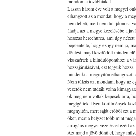
mondom a továbbiakat.
Lassan három éve volt a megyei önko
elhangzott az a mondat, hogy a megy
nem teheti, mert nem tulajdonosa vag
átadja azt a megye kezelésébe a javít
hosszas hercehurca, ami úgy nézett 
bejelentette, hogy ez így nem jó, má
döntést, majd kezdõdött minden elõlr
visszaértek a kiindulóponthoz: a vá
hozzájárulásával, ezt tegyük hozzá 
mindenki a megnyitón elhangozott 
Nem túlzás azt mondani, hogy az egé
vezetõk nem tudták volna kimagyaráz
õk meg nem voltak képesek arra, ho
megígértek. Ilyen körülmények közö
megnyitón, mert saját erõbõl ezt a 
õket, mert a helyzet több mint mega
arrogáns megyei vezetéssel ezért az
Azt majd a jövõ dönti el, hogy mily