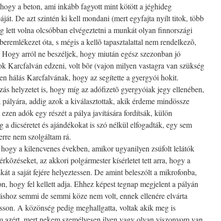
 hogy a beton, ami inkább fagyott mint kötött a jéghideg
ját. De azt szintén ki kell mondani (mert egyfajta nyílt titok, több
ség lett volna olcsóbban elvégeztetni a munkát olyan finnországi
beremlékezet óta, s mégis a kellõ tapasztalattal nem rendelkezõ,
t. Hogy arról ne beszéljek, hogy miután egész szezonban jó
ok Karcfalván edzeni, volt bõr (vajon milyen vastagra van szükség
n hálás Karcfalvának, hogy az segítette a gyergyói hokit.
ás helyzetet is, hogy míg az adófizetõ gyergyóiak jegy ellenében,
 a pályára, addig azok a kiválasztottak, akik érdeme mindössze
 ezen adók egy részét a pálya javítására fordítsák, külön
 a dicséretet és ajándékokat is szó nélkül elfogadták, egy sem
erre nem szolgáltam rá.
 hogy a kilencvenes években, amikor ugyanilyen zsúfolt lelátók
érkõzéseket, az akkori polgármester kísérletet tett arra, hogy a
át a saját fejére helyeztessen. De amint beleszólt a mikrofonba,
kon, hogy fel kellett adja. Ehhez képest tegnap megjelent a pályán
ításhoz semmi de semmi köze nem volt, ennek ellenére elvárta
son. A közönség pedig meghallgatta, voltak akik meg is
nem azért, mert nekem személyesen ilyen vagy olyan viszonyom van