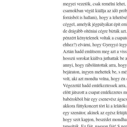
megyei vezetõk, csak remélni lehet,
csarnokban végül kiállja az idõ próbá
forrásból is hallani), hogy a lehetõ
céggel, amelyik jégpályákat épít em
de drágább olténiai cégre bízták az
pénzért kénytelenek voltak a csapat
ehhez?) elvárni, hogy Gyergyó legye
Aztán hadd említsem meg azt a vissz
hosszú sorokat kiállva juthattak be
annyi, hogy rábólintottak arra, hogy
bejáraton, ingyen mehettek be, s még
volt, aki azt mondta volna, hogy én 
Végezetül hadd emlékeztessek arra,
elõtt játszott a csapat emlékezetes m
babérokból bár egy csenevész ágacsk
akkora füttykoncert tört ki a lelátó
egy szenátor, akinek az egész felúj
hogy szót kapjon, beszédet mondhas
tapsolták. Ez fájt, nagyon fájt! S 