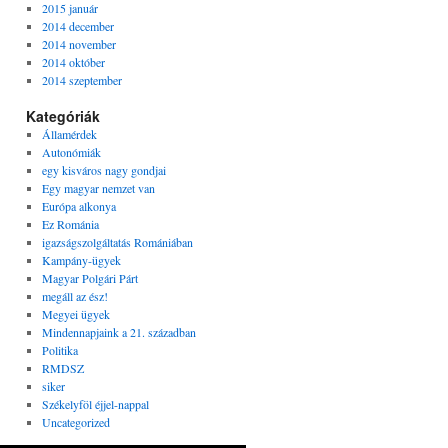
2015 január
2014 december
2014 november
2014 október
2014 szeptember
Kategóriák
Államérdek
Autonómiák
egy kisváros nagy gondjai
Egy magyar nemzet van
Európa alkonya
Ez Románia
igazságszolgáltatás Romániában
Kampány-ügyek
Magyar Polgári Párt
megáll az ész!
Megyei ügyek
Mindennapjaink a 21. században
Politika
RMDSZ
siker
Székelyföl éjjel-nappal
Uncategorized