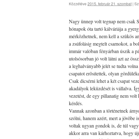
Közzétéve
2015. február 21. szombat
|
Sz
Nagy ünnep volt tegnap nem csak S
hónapok óta tartó kálváriája a gye
mérkõzhetnek, nem kell a szûkös anya
a zsúfolásig megtelt csarnokot, a bol
immár valóban fényárban úszik a pá
utolsósorban jó volt látni azt az ös
a leghalványabb jelét se tudta volna
csapatot erõsítettek, olyan gördülék
Csak dicsérni lehet a két csapat v
akadályok leküzdését is vállalva. Íg
vezetést, de egy pillanatig nem volt
kérdés.
Vannak azonban a történetnek árnyo
szólni, hanem azért, mert a jövõbe 
voltak ugyan gondok is, de túl vagy
akkor arra van kárhoztatva, hogy újr