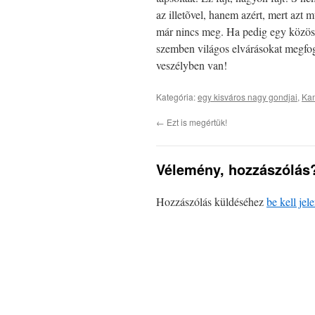
az illetõvel, hanem azért, mert azt 
már nincs meg. Ha pedig egy közössé
szemben világos elvárásokat megfog
veszélyben van!
Kategória:
egy kisváros nagy gondjai
,
Ka
←
Ezt is megértük!
Vélemény, hozzászólás
Hozzászólás küldéséhez
be kell jel