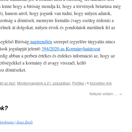
s lenne hogy a bíróság mondja ki, hogy a törvények betartása még
zõ), hanem arról, hogy jogunk van tudni, hogy milyen adatok,
zottság a döntéseit, mennyire formális (vagy esetleg érdemi) a
élnek át dolgokat, milyen érvek és gondolatok merülnek fel az
Legfelsõ Bíróság
napirendjén
szerepel (egyelõre tárgyalás nincs
ások jogalapját jelentõ
394/2020-as Kormányhatározat
edig abban a perben értékes és érdekes információ az, hogy az
etõségekkel a kormány él avagy visszaél, kellõ
oz döntéseket.
ll az ész!
,
Mindennapjaink a 21. században
,
Politika
| A
közvetlen link
.
Kétszer voltam …
→
ok?
ürokrata | Árus Zsolt