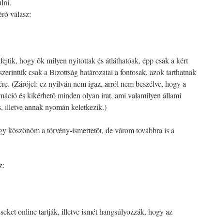
lni.
érõ válasz:
fejtik, hogy õk milyen nyitottak és átláthatóak, épp csak a kért
erintük csak a Bizottság határozatai a fontosak, azok tarthatnak
re. (Zárójel: ez nyilván nem igaz, arról nem beszélve, hogy a
áció és kikérhetõ minden olyan irat, ami valamilyen állami
 illetve annak nyomán keletkezik.)
gy köszönöm a törvény-ismertetõt, de várom továbbra is a
z:
seket online tartják, illetve ismét hangsúlyozzák, hogy az