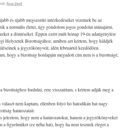
rző:
Árus Zsolt
 újabb és újabb megszorító intézkedéseket vezetnek be az
zik a normális életet, úgy gondolom jogos gondolat utánajárni,
zeket a döntéseket. Éppen ezért múlt hónap 19-én adatigénylést
gi Helyzetek Bizottságához, amiben azt kértem, hogy küldjék
léseinek a jegyzõkönyveit, idén februártól kezdõdõen.
am, hogy a bizottság honlapján megadott cím nem is a bizottságé,
a bizottsághoz fordulni, erre visszaírtam, s kértem adják meg a
 választ nem kaptam, ellenben folyó hó hatodikán hat nagy
ttság határozatait.
s jeleztem, hogy nem a határozatokat, hanem a jegyzõkönyveket
m a figyelmüket (ez néha hat), hogy ha nem tesznek eleget a