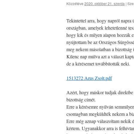
Közzétéve
2020. október 21. szerda
|
Sze
Tekintettel arra, hogy napról napra
országban, amelyek lehetetlenné tes
hogy kik és milyen alapon hozzák e
nyújtottam be az Országos Sürgõssé
meg nekem másolatban a bizottság ü
Kilenc nap múlva azt a választ kapt
de a kérésemet továbbították neki.
1513272 Arus Zsolt.pdf
Azért, hogy máskor tudjak direktbe 
bizottság címét.
Erre a kérésemre nyilván semmilyen
csomagban megküldték nekem a bizo
Erre még aznap válaszoltam nekik é
kértem. Ugyanakkor arra is felhívta