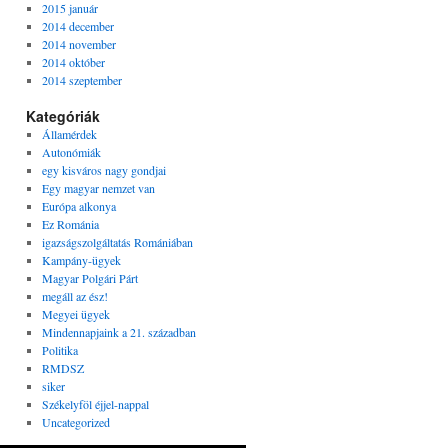
2015 január
2014 december
2014 november
2014 október
2014 szeptember
Kategóriák
Államérdek
Autonómiák
egy kisváros nagy gondjai
Egy magyar nemzet van
Európa alkonya
Ez Románia
igazságszolgáltatás Romániában
Kampány-ügyek
Magyar Polgári Párt
megáll az ész!
Megyei ügyek
Mindennapjaink a 21. században
Politika
RMDSZ
siker
Székelyföl éjjel-nappal
Uncategorized