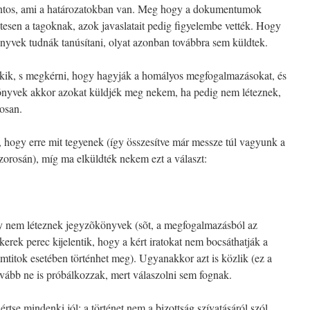
ontos, ami a határozatokban van. Meg hogy a dokumentumok
tesen a tagoknak, azok javaslatait pedig figyelembe vették. Hogy
nyvek tudnák tanúsítani, olyat azonban továbbra sem küldtek.
nekik, s megkérni, hogy hagyják a homályos megfogalmazásokat, és
könyvek akkor azokat küldjék meg nekem, ha pedig nem léteznek,
gosan.
 hogy erre mit tegyenek (így összesítve már messze túl vagyunk a
zorosán), míg ma elküldték nekem ezt a választ:
 nem léteznek jegyzõkönyvek (sõt, a megfogalmazásból az
kerek perec kijelentik, hogy a kért iratokat nem bocsáthatják a
amtitok esetében történhet meg). Ugyanakkor azt is közlik (ez a
vább ne is próbálkozzak, mert válaszolni sem fognak.
értse mindenki jól: a történet nem a bizottság szívatásáról szól