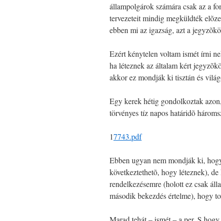
állampolgárok számára csak az a f
tervezeteit mindig megküldték elõze
ebben mi az igazság, azt a jegyzõkö
Ezért kénytelen voltam ismét írni 
ha léteznek az általam kért jegyzõ
akkor ez mondják ki tisztán és vilá
Egy kerek hétig gondolkoztak azon,
törvényes tíz napos határidõ hároms
1
7743.pdf
Ebben ugyan nem mondják ki, hogy
következtethetõ, hogy léteznek), de 
rendelkezésemre (holott ez csak áll
második bekezdés értelme), hogy to
Marad tehát – ismét – a per. S hogy 