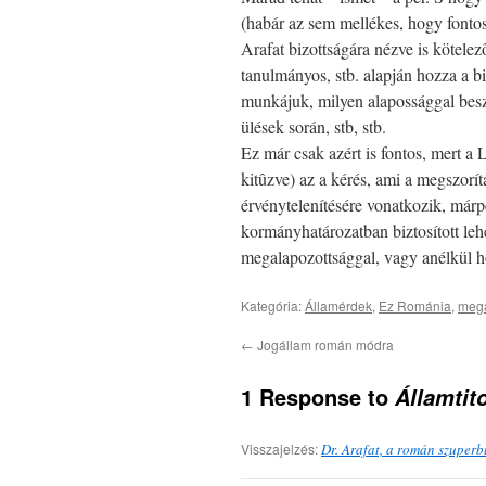
(habár az sem mellékes, hogy fonto
Arafat bizottságára nézve is kötele
tanulmányos, stb. alapján hozza a bi
munkájuk, milyen alapossággal besz
ülések során, stb, stb.
Ez már csak azért is fontos, mert a 
kitûzve) az a kérés, ami a megszorít
érvénytelenítésére vonatkozik, márp
kormányhatározatban biztosított leh
megalapozottsággal, vagy anélkül h
Kategória:
Államérdek
,
Ez Románia
,
megá
←
Jogállam román módra
1 Response to
Államtit
Visszajelzés:
Dr. Arafat, a román szuperb