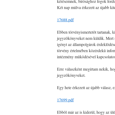
kérésemnek, bírósághoz fogok fordu
Két nap múlva érkezett az újabb kit
17688.pdf
Ebben törvényismertetõt tartanak, ki
jegyzõkönyveket nem küldik. Mert sz
igényt az állampolgárok érdeklõdésé
törvény értelmében közérdekû inform
intézmény mûködésével kapcsolatos,
Erre válaszként megírtam nekik, ho
jegyzõkönyveket.
Egy hete érkezett az újabb válasz, e
17699.pdf
Ebbõl már az is kiderül, hogy az ülé