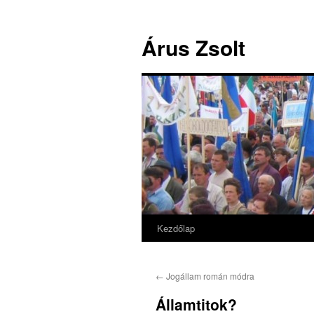
Árus Zsolt
Kezdőlap
Kilépés
a
←
Jogállam román módra
tartalomba
Államtitok?