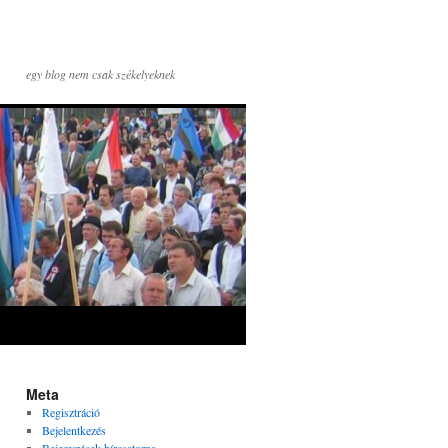
egy blog nem csak székelyeknek
Meta
Regisztráció
Bejelentkezés