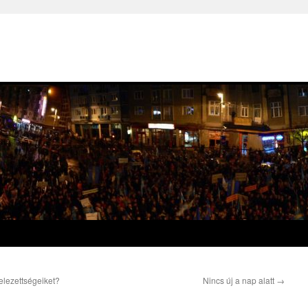
telezettségeiket?
Nincs új a nap alatt
→