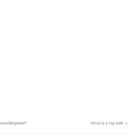
telezettségeiket?
Nincs új a nap alatt
→