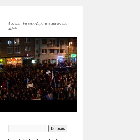
A Székely Figyelõ Alapítvány tájékoztató
oldala