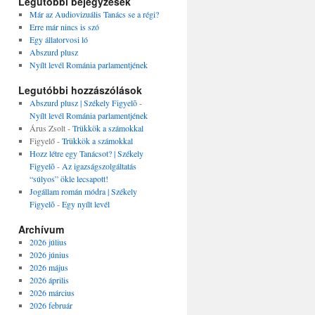
Legutóbbi bejegyzések
Már az Audiovizuális Tanács se a régi?
Erre már nincs is szó
Egy állatorvosi ló
Abszurd plusz
Nyílt levél Románia parlamentjének
Legutóbbi hozzászólások
Abszurd plusz | Székely Figyelõ
-
Nyílt levél Románia parlamentjének
Árus Zsolt
-
Trükkök a számokkal
Figyelő
-
Trükkök a számokkal
Hozz létre egy Tanácsot? | Székely
Figyelõ
-
Az igazságszolgáltatás
“súlyos” ökle lecsapott!
Jogállam román módra | Székely
Figyelõ
-
Egy nyílt levél
Archívum
2026 július
2026 június
2026 május
2026 április
2026 március
2026 február