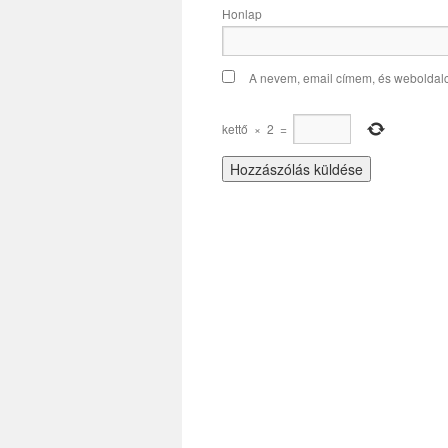
Honlap
A nevem, email címem, és webolda
kettő
×
2
=