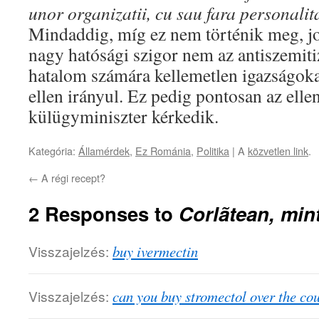
unor organizatii, cu sau fara personalita
Mindaddig, míg ez nem történik meg, jog
nagy hatósági szigor nem az antiszemi
hatalom számára kellemetlen igazságo
ellen irányul. Ez pedig pontosan az elle
külügyminiszter kérkedik.
Kategória:
Államérdek
,
Ez Románia
,
Politika
| A
közvetlen link
.
←
A régi recept?
2 Responses to
Corlãtean, min
Visszajelzés:
buy ivermectin
Visszajelzés:
can you buy stromectol over the cou