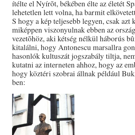
ítélte el Nyírõt, békében élte az életét 
lehetetlen lett volna, ha barmit elkövetet
S hogy a kép teljesebb legyen, csak azt
miképpen viszonyulnak ebben az ország
vezetõhöz, aki kétség nélkül háborús b
kitalálni, hogy Antonescu marsallra go
hasonlók kultuszát jogszabály tiltja, n
kutatni az interneten ahhoz, hogy az emb
hogy köztéri szobrai állnak például Buk
ben: