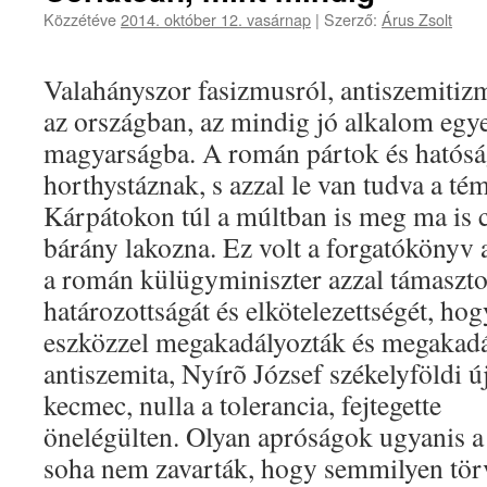
Közzétéve
2014. október 12. vasárnap
|
Szerző:
Árus Zsolt
Valahányszor fasizmusról, antiszemitiz
az országban, az mindig jó alkalom egye
magyarságba. A román pártok és hatóság
horthystáznak, s azzal le van tudva a té
Kárpátokon túl a múltban is meg ma is c
bárány lakozna. Ez volt a forgatókönyv 
a román külügyminiszter azzal támaszto
határozottságát és elkötelezettségét, hog
eszközzel megakadályozták és megakadá
antiszemita, Nyírõ József székelyföldi új
kecmec, nulla a tolerancia, fejtegette
önelégülten. Olyan apróságok ugyanis a
soha nem zavarták, hogy semmilyen tö