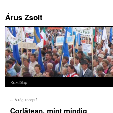
Árus Zsolt
Kezdőlap
Kilépés
a
←
A régi recept?
tartalomba
Corlãtean, mint mindig