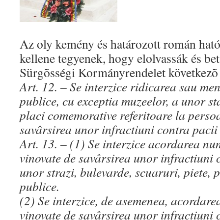
Az oly kemény és határozott román ható
kellene tegyenek, hogy elolvassák és be
Sürgõsségi Kormányrendelet következõ k
Art. 12. – Se interzice ridicarea sau men
publice, cu exceptia muzeelor, a unor sta
placi comemorative referitoare la perso
savârsirea unor infractiuni contra pacii 
Art. 13. – (1) Se interzice acordarea n
vinovate de savârsirea unor infractiuni 
unor strazi, bulevarde, scuaruri, piete, 
publice.
(2) Se interzice, de asemenea, acordar
vinovate de savârsirea unor infractiuni 