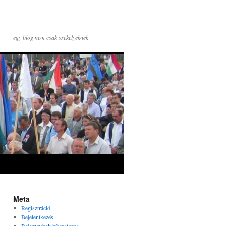
egy blog nem csak székelyeknek
Meta
Regisztráció
Bejelentkezés