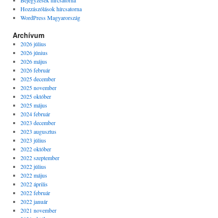
Bejegyzések hírcsatorna
Hozzászólások hírcsatorna
WordPress Magyarország
Archívum
2026 július
2026 június
2026 május
2026 február
2025 december
2025 november
2025 október
2025 május
2024 február
2023 december
2023 augusztus
2023 július
2022 október
2022 szeptember
2022 július
2022 május
2022 április
2022 február
2022 január
2021 november