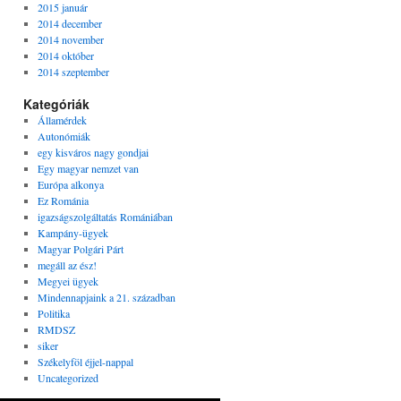
2015 január
2014 december
2014 november
2014 október
2014 szeptember
Kategóriák
Államérdek
Autonómiák
egy kisváros nagy gondjai
Egy magyar nemzet van
Európa alkonya
Ez Románia
igazságszolgáltatás Romániában
Kampány-ügyek
Magyar Polgári Párt
megáll az ész!
Megyei ügyek
Mindennapjaink a 21. században
Politika
RMDSZ
siker
Székelyföl éjjel-nappal
Uncategorized