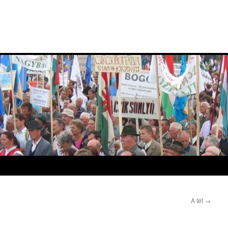
A tét
→