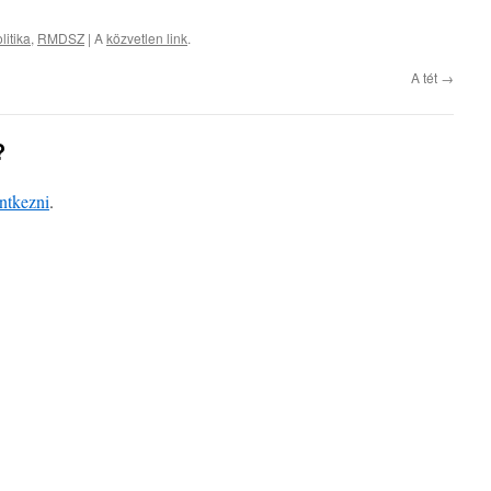
litika
,
RMDSZ
| A
közvetlen link
.
A tét
→
?
entkezni
.