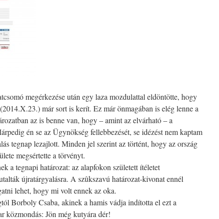
atcsomó megérkezése után egy laza mozdulattal eldöntötte, hogy
 (2014.X.23.) már sort is kerít. Ez már önmagában is elég lenne a
atározatban az is benne van, hogy – amint az elvárható – a
 Márpedig én se az Ügynökség fellebbezését, se idézést nem kaptam
s tegnap lezajlott. Minden jel szerint az történt, hogy az ország
lete megsértette a törvényt.
k a tegnapi határozat: az alapfokon született ítéletet
utalták újratárgyalásra. A szûkszavú határozat-kivonat ennél
gatni lehet, hogy mi volt ennek az oka.
ól Borboly Csaba, akinek a hamis vádja indította el ezt a
ar közmondás: Jön még kutyára dér!