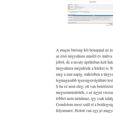
A magas bíróság két hónappal az ir
az elsõ tárgyalásra másfél év múlva
jóból, de a tavaly áprilisban kelt h
tárgyalásra megidézik a feleket is.
meg a mai napig, miközben a tárgyalá
legmagasabb igazságszolgáltató testü
S ha ez nem elég, ott van betetõzésne
megsemmisítették, s az ügyet vissza
többet nem tartalmaz, így csak talál
Gondolom most száll el a boldogságt
folyamatot. Holott van egy jó magy