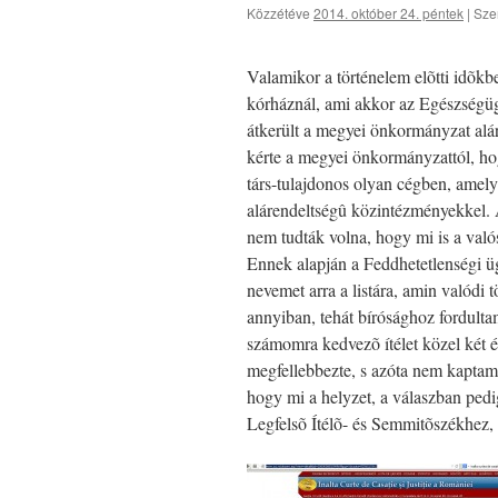
Közzétéve
2014. október 24. péntek
|
Sze
Valamikor a történelem elõtti idõkb
kórháznál, ami akkor az Egészségü
átkerült a megyei önkormányzat alá
kérte a megyei önkormányzattól, hog
társ-tulajdonos olyan cégben, amel
alárendeltségû közintézményekkel. 
nem tudták volna, hogy mi is a való
Ennek alapján a Feddhetetlenségi üg
nevemet arra a listára, amin valódi
annyiban, tehát bírósághoz fordulta
számomra kedvezõ ítélet közel két é
megfellebbezte, s azóta nem kaptam
hogy mi a helyzet, a válaszban pedi
Legfelsõ Ítélõ- és Semmitõszékhez, 