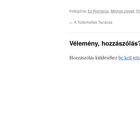
Kategória:
Ez Románia
,
Megyei ügyek
,
Po
←
A Túlterheltek Tanácsa
Vélemény, hozzászólás
Hozzászólás küldéséhez
be kell jel