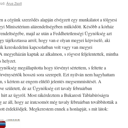
rző:
Árus Zsolt
en a cégünk szerzõdés alapján elvégzett egy munkálatot a tölgyesi
gyi Minisztérium alárendeltségében mûködött. Késõbb a kórház
rendeltségébe, majd az után a Feddhetetlenségi Ügynökség azt
y tájékoztassa arról, hogy van-e olyan megyei képviselõ, aki
yik kereskedelmi kapcsolatban volt vagy van megyei
A megyeházán kaptak az alkalmon, s rögvest feljelentettek, mintha
s helyzet.
ynökség megállapította hogy törvényt sértettem, s feltette a
 törvénysértõk hosszú sora szerepelt. Ezt nyilván nem hagyhattam
m, s kértem az engem elítélõ jelentés megsemmisítését. A
ve született, de az Ügynökség ezt tavaly februárban
 hírt az ügyrõl. Most rákérdeztem a Bukaresti Táblabíróságra
g az áll, hogy az iratcsomót még tavaly februárban továbbították a
ott érdeklõdjek. Megkerestem ennek a honlapját, s mit látok: