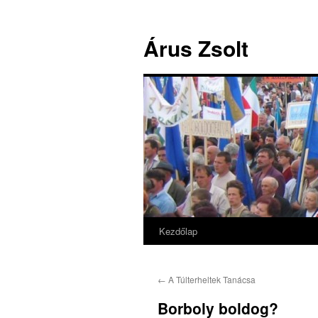
Árus Zsolt
Kezdőlap
Kilépés
a
←
A Túlterheltek Tanácsa
tartalomba
Borboly boldog?