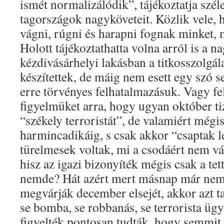
ismét normalizálódik”, tájékoztatja szé
tagországok nagyköveteit. Közlik vele, h
vágni, rúgni és harapni fognak minket, m
Holott tájékoztathatta volna arról is a 
kézdivásárhelyi lakásban a titkosszolgál
készítettek, de máig nem esett egy szó s
erre törvényes felhatalmazásuk. Vagy fe
figyelmüket arra, hogy ugyan október tiz
“székely terroristát”, de valamiért még
harmincadikáig, s csak akkor “csaptak le
türelmesek voltak, mi a csodáért nem v
hisz az igazi bizonyíték mégis csak a tett
nemde? Hát azért mert másnap már nem 
megvárják december elsejét, akkor azt t
se bomba, se robbanás, se terrorista ügy
figyelték pontosan tudták, hogy semmit