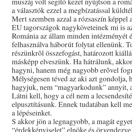
muszáj volt segítõ kezet nyújtson a ro
a választók ezzel a megbízatással küldt
Mert szemben azzal a rózsaszín képpel
EU tagországok nagyköveteinek mi is a
Románia az állam minden intézményét é
felhasználva háborút folytat ellenünk. T
részünkrõl összefogást, határozott kiáll
másképp elveszünk. Ha hátrálunk, akko
hagyni, hanem még nagyobb erõvel fog
Mélységesen téved az aki azt gondolja, 
hagyjuk, nem “magyarkodunk” annyit, az
Látni kell, hogy a cél nem a lecsendesí
elpusztításunk. Ennek tudatában kell meg
a lépéseinket.
S akkor jön a legnagyobb, a magát egye
“érdekképviselet” elnöke és örvendezv