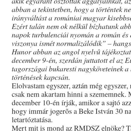
akik egyaránt osztották aggályainkat, 
abban a tekintetben, hogy a történtek n
irányváltást a romániai magyar kisebbs
Ezért talán nem ok nélkül bízhatunk abb
napok turbulenciái nyomán a román és
viszonya ismét normalizálódik” – hang
Hunor abban az angol nyelvû tájékoztat
december 9-én, szerdán juttatott el az 
tagországai bukaresti nagyköveteinek a 
történések kapcsán.
Elolvastam egyszer, aztán még egyszer,
csak nem akartam hinni a szememnek. 
december 10-én írják, amikor a sajtó azza
hogy immár jogerõs a Beke István 30 na
letartóztatása.
Mert mit is mond az RMDSZ elnöke? T