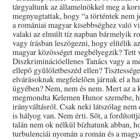
tárgyaltunk az államelnökkel meg a kor
megnyugtattak, hogy “a történtek nem je
a romániai magyar kisebbséghez való vi
valaki az elmúlt tíz napban bármelyik 
vagy írásban leszögezni, hogy elítélik a
magyar közösséget megbélyegzik? Tett v
Diszkriminációellenes Tanács vagy a mé
ellepõ gyûlöletbeszéd ellen? Tisztessége
elvárásoknak megfelelõen járnak el a h
ügyében? Nem, nem és nem. Mert az a k
megmondta Kelemen Hunor szemébe, ho
irányváltásról. Csak neki látszólag nem 
is hályog van. Nem érti. Sõt, a fordítottj
talán nem ok nélkül bízhatunk abban, h
turbulenciái nyomán a román és a magy