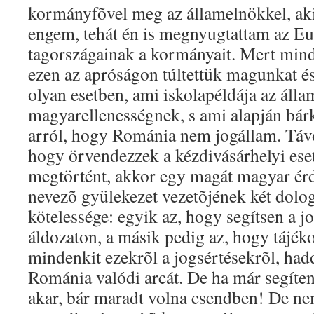
kormányfõvel meg az államelnökkel, ak
engem, tehát én is megnyugtattam az E
tagországainak a kormányait. Mert mind
ezen az apróságon túltettük magunkat és
olyan esetben, ami iskolapéldája az álla
magyarellenességnek, s ami alapján bárk
arról, hogy Románia nem jogállam. Távo
hogy örvendezzek a kézdivásárhelyi ese
megtörtént, akkor egy magát magyar ér
nevezõ gyülekezet vezetõjének két dolo
kötelessége: egyik az, hogy segítsen a 
áldozaton, a másik pedig az, hogy tájék
mindenkit ezekrõl a jogsértésekrõl, had
Románia valódi arcát. De ha már segíte
akar, bár maradt volna csendben! De ne