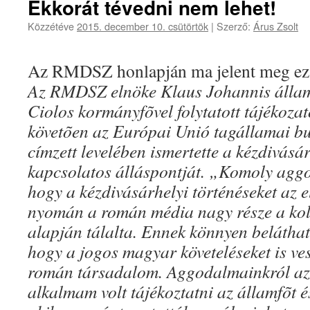
Ekkorát tévedni nem lehet!
Közzétéve
2015. december 10. csütörtök
|
Szerző:
Árus Zsolt
Az RMDSZ honlapján ma jelent meg ez
Az RMDSZ elnöke Klaus Johannis állam
Ciolos kormányfõvel folytatott tájékozat
követõen az Európai Unió tagállamai bu
címzett levelében ismertette a kézdivásár
kapcsolatos álláspontját. „Komoly agg
hogy a kézdivásárhelyi történéseket az 
nyomán a román média nagy része a koll
alapján tálalta. Ennek könnyen beláthat
hogy a jogos magyar követeléseket is ves
román társadalom. Aggodalmainkról az
alkalmam volt tájékoztatni az államfõt és