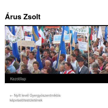
Árus Zsolt
Kezdőlap
Kilépés
a
←
Nyílt levél Gyergyószentmiklós
tartalomba
képviselõtestületének