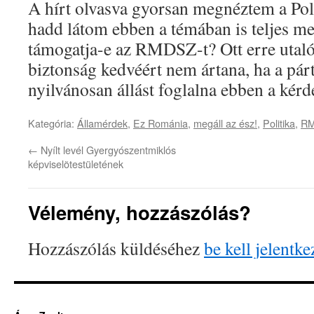
A hírt olvasva gyorsan megnéztem a Polg
hadd látom ebben a témában is teljes me
támogatja-e az RMDSZ-t? Ott erre utaló 
biztonság kedvéért nem ártana, ha a párt
nyilvánosan állást foglalna ebben a kérd
Kategória:
Államérdek
,
Ez Románia
,
megáll az ész!
,
Politika
,
R
←
Nyílt levél Gyergyószentmiklós
képviselõtestületének
Vélemény, hozzászólás?
Hozzászólás küldéséhez
be kell jelentke