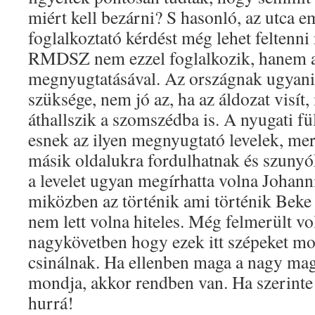
miért kell bezárni? S hasonló, az utca e
foglalkoztató kérdést még lehet feltenni
RMDSZ nem ezzel foglalkozik, hanem a 
megnyugtatásával. Az országnak ugyani
szüksége, nem jó az, ha az áldozat visít,
áthallszik a szomszédba is. A nyugati f
esnek az ilyen megnyugtató levelek, me
másik oldalukra fordulhatnak és szunyó
a levelet ugyan megírhatta volna Johanni
miközben az történik ami történik Beke
nem lett volna hiteles. Még felmerült v
nagykövetben hogy ezek itt szépeket mo
csinálnak. Ha ellenben maga a nagy mag
mondja, akkor rendben van. Ha szerint
hurrá!