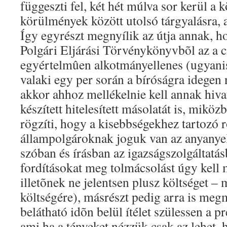
függeszti fel, két hét múlva sor kerül a 
körülmények között utolsó tárgyalásra, am
Így egyrészt megnyílik az útja annak, h
Polgári Eljárási Törvénykönyvbõl az a c
egyértelmûen alkotmányellenes (ugyanis 
valaki egy per során a bíróságra idegen n
akkor ahhoz mellékelnie kell annak hivat
készített hitelesített másolatát is, mikö
rögzíti, hogy a kisebbségekhez tartozó
állampolgároknak joguk van az anyanye
szóban és írásban az igazságszolgáltatásb
fordításokat meg tolmácsolást úgy kell 
illetõnek ne jelentsen plusz költséget –
költségére), másrészt pedig arra is meg
belátható idõn belül ítélet szülessen a p
ami ha a tényeket nézzük csak az lehet,