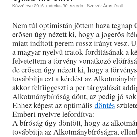
Közzétéve
2016. március 30. szerda
|
Szerző:
Árus Zsolt
Nem túl optimistán jöttem haza tegnap 
erõsen úgy nézett ki, hogy a jogerõs íté
miatt indított perem rossz irányt vesz. 
a magyar nyelvû iratok fordításának a ké
felvetettem a törvény vonatkozó elõírás
de erõsen úgy nézett ki, hogy a törvény
továbbítja ezt a kérdést az Alkotmánybí
akkor felfüggeszti a per tárgyalását add
Alkotmánybíróság dönt, az pedig jó sok 
Ehhez képest az optimális
döntés
születe
Emberi nyelvre lefordítva:
A bíróság úgy döntött, hogy az alkotmá
továbbítja az Alkotmánybíróságra, elle