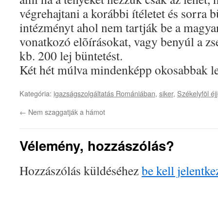
végrehajtani a korábbi ítéletet és sorra
intézményt ahol nem tartják be a magyar
vonatkozó elõírásokat, vagy benyúl a zse
kb. 200 lej büntetést.
Két hét múlva mindenképp okosabbak l
Kategória:
igazságszolgáltatás Romániában
,
siker
,
Székelyföl éj
←
Nem szaggatják a hámot
Vélemény, hozzászólás?
Hozzászólás küldéséhez
be kell jelentke