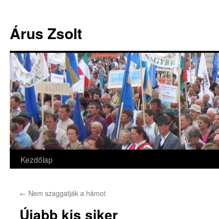
Árus Zsolt
Kezdőlap
Kilépés
a
←
Nem szaggatják a hámot
tartalomba
Újabb kis siker