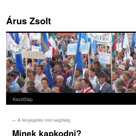
Árus Zsolt
Kezdőlap
Kilépés
a
←
A fenyegetés mint segítség
tartalomba
Minek kapkodni?