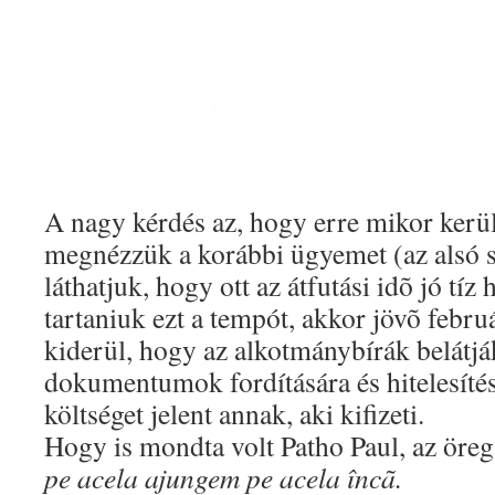
A nagy kérdés az, hogy erre mikor kerü
megnézzük a korábbi ügyemet (az alsó 
láthatjuk, hogy ott az átfutási idõ jó tíz
tartaniuk ezt a tempót, akkor jövõ febru
kiderül, hogy az alkotmánybírák belátjá
dokumentumok fordítására és hitelesítésé
költséget jelent annak, aki kifizeti.
Hogy is mondta volt Patho Paul, az öreg
pe acela ajungem pe acela încã.