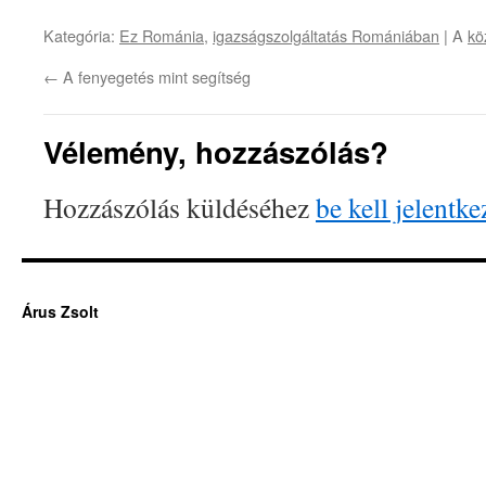
Kategória:
Ez Románia
,
igazságszolgáltatás Romániában
| A
kö
←
A fenyegetés mint segítség
Vélemény, hozzászólás?
Hozzászólás küldéséhez
be kell jelentke
Árus Zsolt