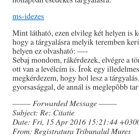
ms-idezes
Mint látható, ezen elvileg két helyen is k
hogy a tárgyalásra melyik teremben kerü
helyen ez olvasható: —-
Sebaj mondom, rákérdezek, elvégre a t
ott van a levélcím is. Írok egy illedelme
megkérdezem, hogy hol lesz a tárgyalás
gyorsasággal, de annál is meglepõbb tar
——– Forwarded Message ——–
Subject: Re: Citatie
Date: Fri, 15 Apr 2016 15:21:44 +030
From: Registratura Tribunalul Mures