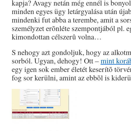
kapja? Avagy netán még ennél is bonyol
minden egyes ügy letárgyalása után újabb
mindenki fut abba a terembe, amit a sors
személyzet erõnléte szempontjából pl. e
kimondottan célszerû volna…
S nehogy azt gondoljuk, hogy az alkotm
sorból. Ugyan, dehogy! Ott –
mint korá
egy igen sok ember életét keserítõ törvé
fog sor kerülni, amint az ebbõl is kiderü