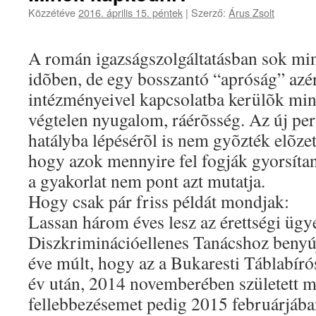
Közzétéve
2016. április 15. péntek
|
Szerző:
Árus Zsolt
A román igazságszolgáltatásban sok min
idõben, de egy bosszantó “apróság” azé
intézményeivel kapcsolatba kerülõk min
végtelen nyugalom, ráérõsség. Az új pe
hatályba lépésérõl is nem gyõzték elõze
hogy azok mennyire fel fogják gyorsítan
a gyakorlat nem pont azt mutatja.
Hogy csak pár friss példát mondjak:
Lassan három éves lesz az érettségi ügy
Diszkriminációellenes Tanácshoz benyúj
éve múlt, hogy az a Bukaresti Táblabírós
év után, 2014 novemberében született me
fellebbezésemet pedig 2015 februárjában