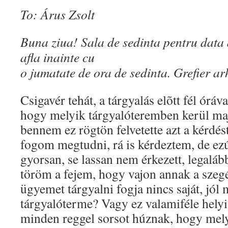
To: Árus Zsolt
Buna ziua! Sala de sedinta pentru data 
afla inainte cu
o jumatate de ora de sedinta. Grefier a
Csigavér tehát, a tárgyalás elõtt fél ór
hogy melyik tárgyalóteremben kerül ma
bennem ez rögtön felvetette azt a kérdé
fogom megtudni, rá is kérdeztem, de ezút
gyorsan, se lassan nem érkezett, legaláb
töröm a fejem, hogy vajon annak a szeg
ügyemet tárgyalni fogja nincs saját, jól
tárgyalóterme? Vagy ez valamiféle helyi
minden reggel sorsot húznak, hogy mely