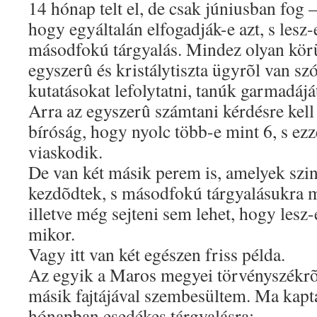
14 hónap telt el, de csak júniusban fog –
hogy egyáltalán elfogadják-e azt, s les
másodfokú tárgyalás. Mindez olyan kör
egyszerû és kristálytiszta ügyrõl van sz
kutatásokat lefolytatni, tanúk garmadájá
Arra az egyszerû számtani kérdésre kell 
bíróság, hogy nyolc több-e mint 6, s ezz
viaskodik.
De van két másik perem is, amelyek szi
kezdõdtek, s másodfokú tárgyalásukra m
illetve még sejteni sem lehet, hogy lesz-
mikor.
Vagy itt van két egészen friss példa.
Az egyik a Maros megyei törvényszékrõl
másik fajtájával szembesültem. Ma kapt
hónapban esedékes tárgyalásra: