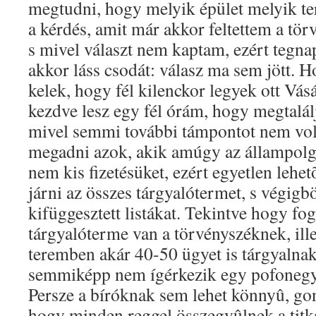
megtudni, hogy melyik épület melyik te
a kérdés, amit már akkor feltettem a tö
s mivel választ nem kaptam, ezért tegn
akkor láss csodát: válasz ma sem jött. H
kelek, hogy fél kilenckor legyek ott Vás
kezdve lesz egy fél órám, hogy megtalálj
mivel semmi további támpontot nem vol
megadni azok, akik amúgy az állampolg
nem kis fizetésüket, ezért egyetlen lehe
járni az összes tárgyalótermet, s végigb
kifüggesztett listákat. Tekintve hogy f
tárgyalóterme van a törvényszéknek, ill
teremben akár 40-50 ügyet is tárgyalnak
semmiképp nem ígérkezik egy pofonegys
Persze a bíróknak sem lehet könnyû, go
hogy minden reggel összegyûlnek a titk