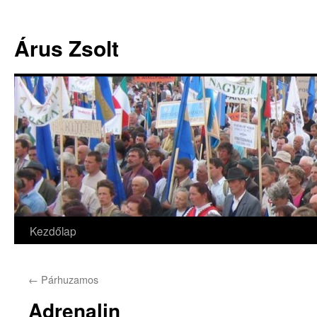
Árus Zsolt
Kezdőlap
Kilépés
a
←
Párhuzamos
tartalomba
Adrenalin