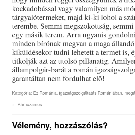
kockadobással vagy valamilyen más mód
tárgyalótermeket, majd ki-ki lohol a szá
terembe. Semmi megszokottság, semmi 
egy másik terem. Arra ugyanis gondoln
minden bírónak megvan a maga állandó 
kiküldésekor tudni lehetett a termet is, 
titkolják azt az utolsó pillanatig. Amily
állampolgár-barát a román igazságszolgál
garantáltan nem fordulhat elõ!
Kategória:
Ez Románia
,
igazságszolgáltatás Romániában
,
megál
←
Párhuzamos
Vélemény, hozzászólás?