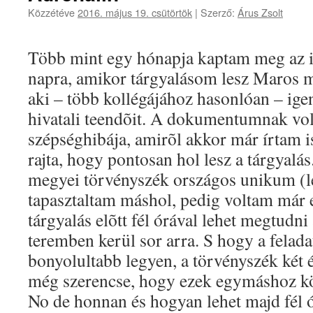
Közzétéve
2016. május 19. csütörtök
|
Szerző:
Árus Zsolt
Több mint egy hónapja kaptam meg az i
napra, amikor tárgyalásom lesz Maros m
aki – több kollégájához hasonlóan – ige
hivatali teendõit. A dokumentumnak vol
szépséghibája, amirõl akkor már írtam 
rajta, hogy pontosan hol lesz a tárgyalás
megyei törvényszék országos unikum (le
tapasztaltam máshol, pedig voltam már 
tárgyalás elõtt fél órával lehet megtudni
teremben kerül sor arra. S hogy a felada
bonyolultabb legyen, a törvényszék két
még szerencse, hogy ezek egymáshoz köz
No de honnan és hogyan lehet majd fél ór