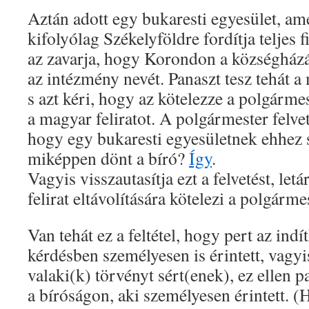
Aztán adott egy bukaresti egyesület, am
kifolyólag Székelyföldre fordítja teljes 
az zavarja, hogy Korondon a községházár
az intézmény nevét. Panaszt tesz tehát 
s azt kéri, hogy az kötelezze a polgármes
a magyar feliratot. A polgármester felvet
hogy egy bukaresti egyesületnek ehhez
miképpen dönt a bíró?
Így
.
Vagyis visszautasítja ezt a felvetést, letá
felirat eltávolítására kötelezi a polgárme
Van tehát ez a feltétel, hogy pert az indít
kérdésben személyesen is érintett, vagy
valaki(k) törvényt sért(enek), ez ellen 
a bíróságon, aki személyesen érintett. (H