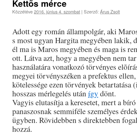
Kettõs mérce
Közzétéve
2016. június 4. szombat
|
Szerző:
Árus Zsolt
Adott egy román állampolgár, aki Maros
s most ugyan Hargita megyében lakik, d
él ma is Maros megyében és maga is re
ott. Látva azt, hogy a megyében nem tar
használatára vonatkozó törvényes elõírás
megyei törvényszéken a prefektus ellen,
kötelessége ezen törvények betartatása (
hosszas mérlegelés után
így
dönt.
Vagyis elutasítja a keresetet, mert a bíró
panaszosnak semmiféle személyes érdek
ügyben. Rövidebben s direktebben fog
hozzá.