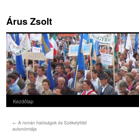
Árus Zsolt
Kezdőlap
Kilépés
a
←
A román hatóságok és Székelyföld
tartalomba
autonómiája