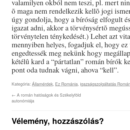
valamilyen okból nem teszi, pl. mert ni
õ maga nem rendelkezik kellõ jogi isme
úgy gondolja, hogy a bíróság elfogult é
igazat adni, akkor a törvénysértõ megúss
törvénytelen ténykedését.) Lehet azt vita
mennyiben helyes, fogadjuk el, hogy ez 
engedtessék meg nekünk hogy megállapí
kétélû kard a “pártatlan” román bírók 
pont oda tudnak vágni, ahova “kell”.
Kategória:
Államérdek
,
Ez Románia
,
igazságszolgáltatás Romá
←
A román hatóságok és Székelyföld
autonómiája
Vélemény, hozzászólás?