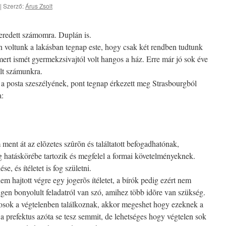
|
Szerző:
Árus Zsolt
eredett számomra. Duplán is.
n voltunk a lakásban tegnap este, hogy csak két rendben tudtunk
e mert ismét gyermekzsivajtól volt hangos a ház. Erre már jó sok éve
olt számunkra.
 a posta szeszélyének, pont tegnap érkezett meg Strasbourgból
a:
 ment át az elõzetes szûrõn és találtatott befogadhatónak,
 hatáskörébe tartozik és megfelel a formai követelményeknek.
, és ítéletet is fog születni.
m hajtott végre egy jogerõs ítéletet, a bírók pedig ezért nem
en bonyolult feladatról van szó, amihez több idõre van szükség.
osok a végtelenben találkoznak, akkor megeshet hogy ezeknek a
 a prefektus azóta se tesz semmit, de lehetséges hogy végtelen sok