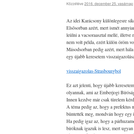
Közzétéve
2016. december 25. vasárnap
Az idei Karácsony különlegesre sik
Elsõsorban azért, mert ismét annyia
leülni a vacsoraasztal mellé, illetv
nem volt példa, ezért külön öröm v
Másodsorban pedig azért, mert hála
egy újabb keresetem visszaigazolás
visszaigazolas-Strasbourgbol
Ez azt jelenti, hogy újabb keresetem
olyannak, ami az Emberjogi Bíróság
Innen kezdve már csak türelem kérdése
A téma pedig az, hogy a prefektus ne
büntették meg, mondván hogy egy ig
Ha pedig igaz az, hogy a párhuzam
bíróknak igazuk is lesz, mert ugyan