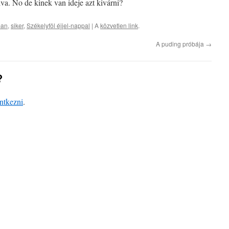
ldva. No de kinek van ideje azt kivárni?
ban
,
siker
,
Székelyföl éjjel-nappal
| A
közvetlen link
.
A puding próbája
→
?
entkezni
.