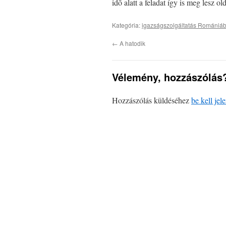
idõ alatt a feladat így is meg lesz o
Kategória:
igazságszolgáltatás Romániá
←
A hatodik
Vélemény, hozzászólás
Hozzászólás küldéséhez
be kell jel