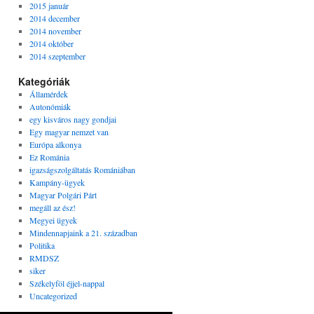
2015 január
2014 december
2014 november
2014 október
2014 szeptember
Kategóriák
Államérdek
Autonómiák
egy kisváros nagy gondjai
Egy magyar nemzet van
Európa alkonya
Ez Románia
igazságszolgáltatás Romániában
Kampány-ügyek
Magyar Polgári Párt
megáll az ész!
Megyei ügyek
Mindennapjaink a 21. században
Politika
RMDSZ
siker
Székelyföl éjjel-nappal
Uncategorized