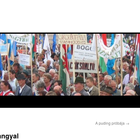
A puding próbája
→
angyal