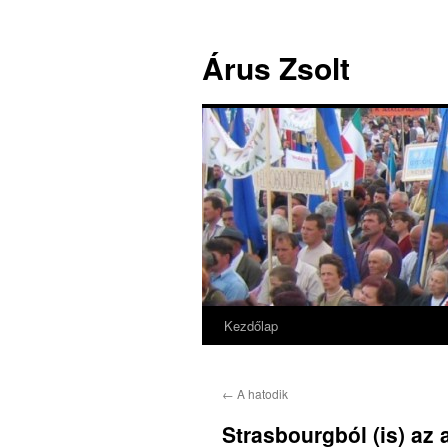
Árus Zsolt
Kezdőlap
Kilépés
a
←
A hatodik
tartalomba
Strasbourgból (is) az 