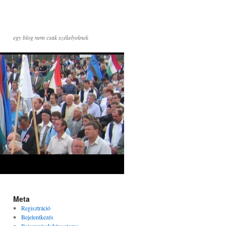
egy blog nem csak székelyeknek
Meta
Regisztráció
Bejelentkezés