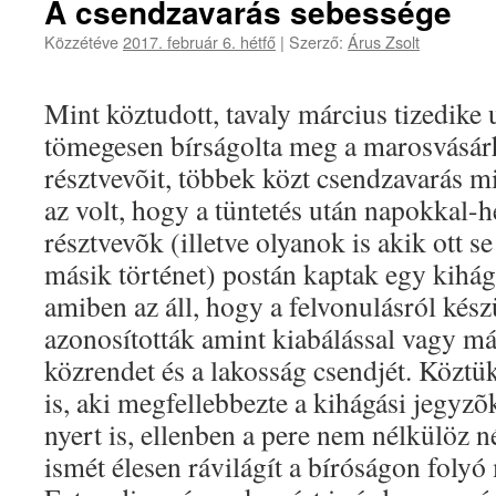
A csendzavarás sebessége
Közzétéve
2017. február 6. hétfő
|
Szerző:
Árus Zsolt
Mint köztudott, tavaly március tizedike
tömegesen bírságolta meg a marosvásárh
résztvevõit, többek közt csendzavarás mi
az volt, hogy a tüntetés után napokkal-h
résztvevõk (illetve olyanok is akik ott se
másik történet) postán kaptak egy kihág
amiben az áll, hogy a felvonulásról kész
azonosították amint kiabálással vagy 
közrendet és a lakosság csendjét. Közt
is, aki megfellebbezte a kihágási jegyzõ
nyert is, ellenben a pere nem nélkülöz n
ismét élesen rávilágít a bíróságon foly