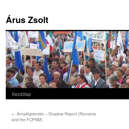
Árus Zsolt
Kezdőlap
Kilépés
a
←
Árnyékjelentés – Shadow Report (Romania
tartalomba
and the FCPNM)