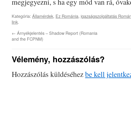
megjegyezni, s ha egy mód van rá, óvak
Kategória:
Államérdek
,
Ez Románia
,
igazságszolgáltatás Romá
link
.
←
Árnyékjelentés – Shadow Report (Romania
and the FCPNM)
Vélemény, hozzászólás?
Hozzászólás küldéséhez
be kell jelentke