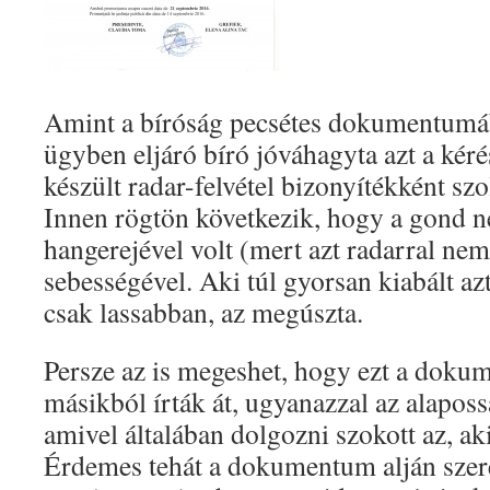
Amint a bíróság pecsétes dokumentumáb
ügyben eljáró bíró jóváhagyta azt a kér
készült radar-felvétel bizonyítékként szo
Innen rögtön következik, hogy a gond n
hangerejével volt (mert azt radarral ne
sebességével. Aki túl gyorsan kiabált az
csak lassabban, az megúszta.
Persze az is megeshet, hogy ezt a doku
másikból írták át, ugyanazzal az alaposs
amivel általában dolgozni szokott az, ak
Érdemes tehát a dokumentum alján szere