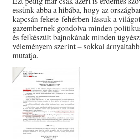
Ezt pedig már csak azért is érdemes szó
essünk abba a hibába, hogy az országba
kapcsán fekete-fehérben lássuk a világot,
gazembernek gondolva minden politikust
és felkészült bajnokának minden ügyészt
véleményem szerint – sokkal árnyaltabb,
mutatja.