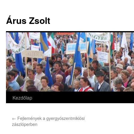
Árus Zsolt
Kezdőlap
Kilépés
a
←
Fejlemények a gyergyószentmiklósi
tartalomba
zászlóperben