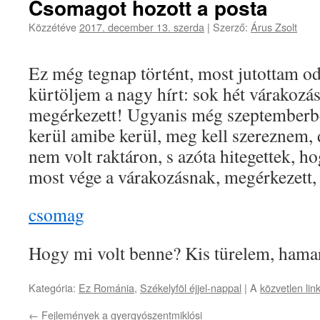
Csomagot hozott a posta
Közzétéve
2017. december 13. szerda
|
Szerző:
Árus Zsolt
Ez még tegnap történt, most jutottam o
kürtöljem a nagy hírt: sok hét várakozá
megérkezett! Ugyanis még szeptemberb
kerül amibe kerül, meg kell szereznem,
nem volt raktáron, s azóta hitegettek, 
most vége a várakozásnak, megérkezett, 
csomag
Hogy mi volt benne? Kis türelem, hama
Kategória:
Ez Románia
,
Székelyföl éjjel-nappal
| A
közvetlen lin
←
Fejlemények a gyergyószentmiklósi