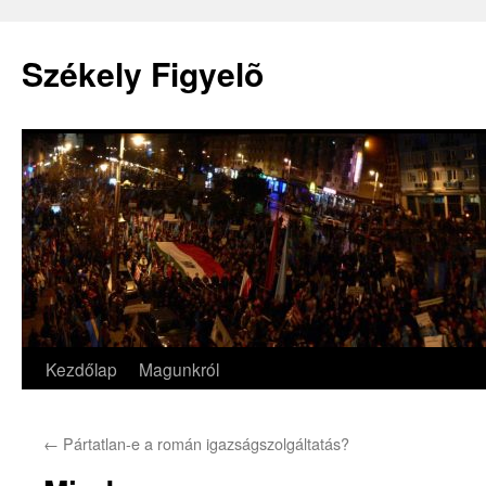
Székely Figyelõ
Kezdőlap
Magunkról
Kilépés
a
←
Pártatlan-e a román igazságszolgáltatás?
tartalomba