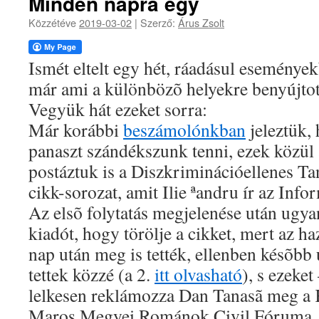
Minden napra egy
Közzétéve
2019-03-02
|
Szerző:
Árus Zsolt
Ismét eltelt egy hét, ráadásul események
már ami a különbözõ helyekre benyújtott
Vegyük hát ezeket sorra:
Már korábbi
beszámolónkban
jeleztük,
panaszt szándékszunk tenni, ezek közül 
postáztuk is a Diszkriminációellenes T
cikk-sorozat, amit Ilie ªandru ír az Info
Az elsõ folytatás megjelenése után ugyan
kiadót, hogy törölje a cikket, mert az ha
nap után meg is tették, ellenben késõbb 
tettek közzé (a 2.
itt olvasható
), s ezeke
lelkesen reklámozza Dan Tanasã meg a 
Maros Megyei Románok Civil Fóruma. E