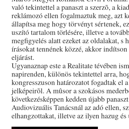
való tekintettel a panaszt a szerzõ, a kiad
reklámozó ellen fogalmaztuk meg, azt k
állapítsa meg hogy törvényt sértenek, ez
uszító tartalom törlésére, illetve a tová
megfigyelés alatt ezeket az oldalakat, s 
írásokat tennének közzé, akkor indítson 
eljárást.
Ugyanaznap este a Realitate tévében is
napirenden, különös tekintettel arra,
kongresszuson határozatot fogadtak el 
jelképeirõl. A mûsor a szokásos mederbe
következésképpen kedden újabb panaszt 
Audiovizuális Tanácsnál az adó ellen, sz
elhangzottakat, illetve az ilyen hazug és 