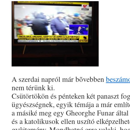
A szerdai napról már bõvebben
beszámo
nem térünk ki.
Csütörtökön és pénteken két panaszt fo
ügyészségnek, egyik témája a már említe
a másiké meg egy Gheorghe Funar által 
és a katolikusok ellen uszító elképzelhe
gyûjtemény. Mondhatná erre valaki, ho