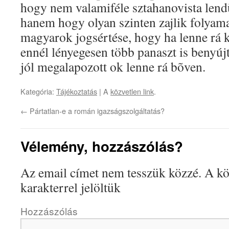
hogy nem valamiféle sztahanovista lend
hanem hogy olyan szinten zajlik folyam
magyarok jogsértése, hogy ha lenne rá 
ennél lényegesen több panaszt is benyúj
jól megalapozott ok lenne rá bõven.
Kategória:
Tájékoztatás
| A
közvetlen link
.
←
Pártatlan-e a román igazságszolgáltatás?
Vélemény, hozzászólás?
Az email címet nem tesszük közzé.
A kö
karakterrel jelöltük
Hozzászólás