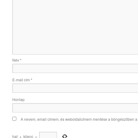
Név
*
E-mail cím
*
Honlap
A nevem, email címem, és weboldalcímem mentése a böngészőben a
hat
+
kilenc
=