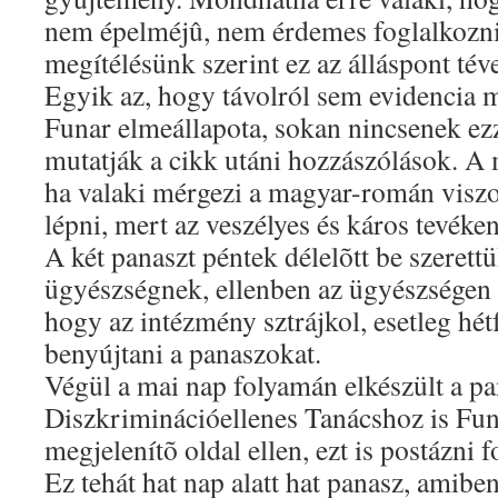
nem épelméjû, nem érdemes foglalkozni
megítélésünk szerint ez az álláspont téve
Egyik az, hogy távolról sem evidencia 
Funar elmeállapota, sokan nincsenek ezze
mutatják a cikk utáni hozzászólások. A
ha valaki mérgezi a magyar-román viszony
lépni, mert az veszélyes és káros tevéke
A két panaszt péntek délelõtt be szerett
ügyészségnek, ellenben az ügyészségen a
hogy az intézmény sztrájkol, esetleg h
benyújtani a panaszokat.
Végül a mai nap folyamán elkészült a pa
Diszkriminációellenes Tanácshoz is Funa
megjelenítõ oldal ellen, ezt is postázni 
Ez tehát hat nap alatt hat panasz, amiben