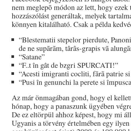
nem meglepõ módon az lett, hogy ezek 
hozzászólást generáltak, melyek tartal
könnyen kitalálható. Csak a példa kedvéé
“Blestematii stepelor pierdute, Panoni
de ne supãrãm, târâs-grapis vã alung
“Satane”
“F..t în gât de bzgri SPURCATI!”
“Acesti imigranti cocliti, fãrã patrie si
“Pusi în genunchi la perete si împusca
Az már önmagában gond, hogy el kellett 
hónap, hogy a panaszunk ügyében végre 
De ez eltörpül ahhoz képest, hogy mi ál
Ugyanis a törvény értelmében egy ilyen