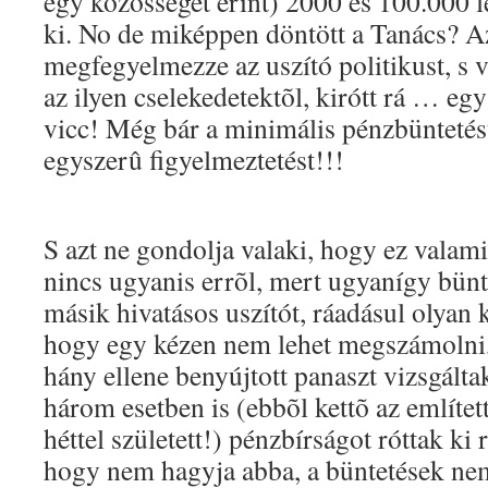
egy közösséget érint) 2000 és 100.000 le
ki. No de miképpen döntött a Tanács? Az
megfegyelmezze az uszító politikust, s 
az ilyen cselekedetektõl, kirótt rá … e
vicc! Még bár a minimális pénzbüntetés
egyszerû figyelmeztetést!!!
S azt ne gondolja valaki, hogy ez valami 
nincs ugyanis errõl, mert ugyanígy bün
másik hivatásos uszítót, ráadásul olyan
hogy egy kézen nem lehet megszámolni
hány ellene benyújtott panaszt vizsgálta
három esetben is (ebbõl kettõ az említett
héttel született!) pénzbírságot róttak ki 
hogy nem hagyja abba, a büntetések ne