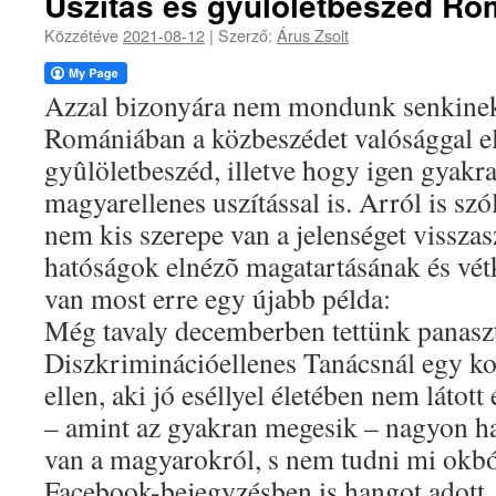
Uszítás és gyûlöletbeszéd R
Közzétéve
2021-08-12
|
Szerző:
Árus Zsolt
Azzal bizonyára nem mondunk senkinek
Romániában a közbeszédet valósággal el
gyûlöletbeszéd, illetve hogy igen gyakr
magyarellenes uszítással is. Arról is s
nem kis szerepe van a jelenséget visszasz
hatóságok elnézõ magatartásának és vétk
van most erre egy újabb példa:
Még tavaly decemberben tettünk panasz
Diszkriminációellenes Tanácsnál egy ko
ellen, aki jó eséllyel életében nem látot
– amint az gyakran megesik – nagyon h
van a magyarokról, s nem tudni mi okbó
Facebook-bejegyzésben is hangot adott