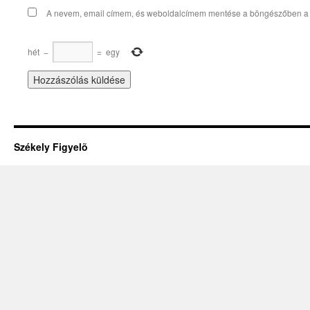
A nevem, email címem, és weboldalcímem mentése a böngészőben a
hét
−
=
egy
Székely Figyelõ