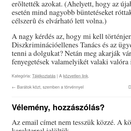
erõltették azokat. (Ahelyett, hogy az új
esetén mind nagyobb büntetéseket róttak
célszerû és elvárható lett volna.)
A nagy kérdés az, hogy mi kell történje
Diszkriminációellenes Tanács és az ügy
tenni a dolgukat? Netán meg akarják várn
fenyegetések valamelyikét valaki valóra i
Kategória:
Tájékoztatás
| A
közvetlen link
.
←
Barátok közt, szemben a törvénnyel
D
Vélemény, hozzászólás?
Az email címet nem tesszük közzé.
A kö
karakterrel jelöltük