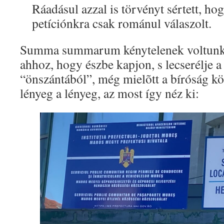
Ráadásul azzal is törvényt sértett, h
petíciónkra csak románul válaszolt.
Summa summarum kénytelenek voltunk b
ahhoz, hogy észbe kapjon, s lecserélje a
“önszántából”, még mielõtt a bíróság kö
lényeg a lényeg, az most így néz ki: