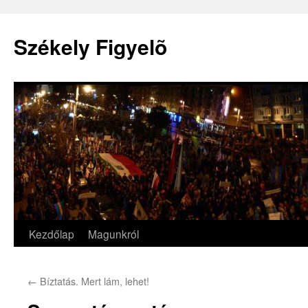
Székely Figyelõ
Kezdőlap
Magunkról
Kilépés
a
←
Bíztatás. Mert lám, lehet!
tartalomba