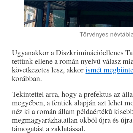
Törvényes névtábl
Ugyanakkor a Diszkriminációellenes Tan
tettünk ellene a román nyelvû válasz mia
következetes lesz, akkor
ismét megbünte
korábban.
Tekintettel arra, hogy a prefektus az áll
megyében, a fentiek alapján azt lehet m
néz ki a román állam példaértékû kisebb
megmagyarázhatatlan okból újra és újra 
támogatást a zaklatással.