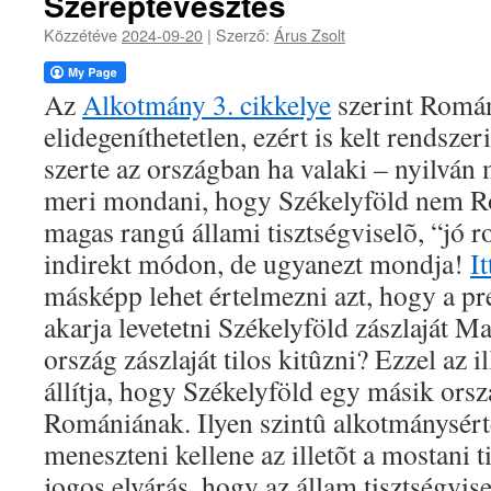
Szereptévesztés
Közzétéve
2024-09-20
|
Szerző:
Árus Zsolt
Az
Alkotmány 3. cikkelye
szerint Román
elidegeníthetetlen, ezért is kelt rendsze
szerte az országban ha valaki – nyilván
meri mondani, hogy Székelyföld nem R
magas rangú állami tisztségviselõ, “jó 
indirekt módon, de ugyanezt mondja!
It
másképp lehet értelmezni azt, hogy a pr
akarja levetetni Székelyföld zászlaját 
ország zászlaját tilos kitûzni? Ezzel az 
állítja, hogy Székelyföld egy másik ors
Romániának. Ilyen szintû alkotmánysér
meneszteni kellene az illetõt a mostani t
jogos elvárás, hogy az állam tisztségvis