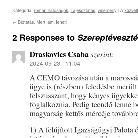
Kategória:
román hatóságok
,
Tájékoztatás
,
vélemény
| A
közvetl
←
Bíztatás. Mert lám, lehet!
2 Responses to
Szereptéveszté
Draskovics Csaba
szerint:
2024-09-23 - 11:04
A CEMO távozása után a marosvás
ügye is (részben) feledésbe merült
felszusszant, hogy kényes ügyekke
foglalkoznia. Pedig teendő lenne b
magyarság kettős mércéje továbbra 
1) A felújított Igazságügyi Palota 