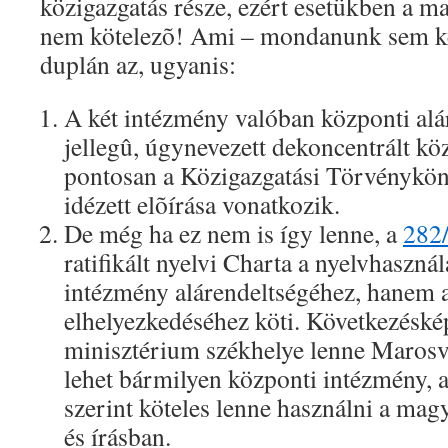
közigazgatás része, ezért esetükben a m
nem kötelezõ! Ami – mondanunk sem kel
duplán az, ugyanis:
A két intézmény valóban központi alá
jellegû, úgynevezett dekoncentrált köz
pontosan a Közigazgatási Törvényköny
idézett elõírása vonatkozik.
De még ha ez nem is így lenne, a
282/
ratifikált nyelvi Charta a nyelvhasznál
intézmény alárendeltségéhez, hanem a
elhelyezkedéséhez köti. Következéské
minisztérium székhelye lenne Marosv
lehet bármilyen központi intézmény, a
szerint köteles lenne használni a magy
és írásban.