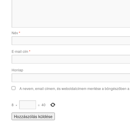
Név
*
E-mail cím
*
Honlap
A nevem, email címem, és weboldalcímem mentése a böngészőben a
8
×
=
40