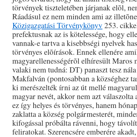
törvények tiszteletében járjanak elõl, 
Ráadásul ez nem minden ami az illetõnek
Közigazgatási Törvénykönyv
253. cikke
prefektusnak az is kötelessége, hogy ell
vannak-e tartva a kisebbségi nyelvek ha
törvényes elõírások. Ennek ellenére ami
magyarellenességérõl elhíresült Maros 
valaki nem tudná: DT) panaszt tesz nála 
Makfalván (pontosabban a községhez t
ki merészelték írni az út mellé magyarul
magyar nevét, akkor nem azt válaszolta
ez így helyes és törvényes, hanem hóna
zaklatta a község polgármesterét, mind
kifogással próbálta rávenni, hogy távolít
feliratokat. Szerencsére emberére akadt