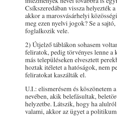
intézmények nevei továbbra is egy
Csíkszeredában vissza helyezték a 
akkor a marosvásárhelyi közösségü
meg ezen nyelvi jogok? Se a sajtó,
foglalkozik vele.
2) Útjelző táblákon sohasem volt
feliratok, pedig törvényes lenne a 
más településeken elvesztett perek
hoztak itéletet a hatóságok, nem p
feliratokat kaszálták el.
U.I.: elismerésem és köszönetem 
nevében, akik belefásultak, beletör
helyzetbe. Látszik, hogy ha alulró
valami, akkor az ügyet a politikum