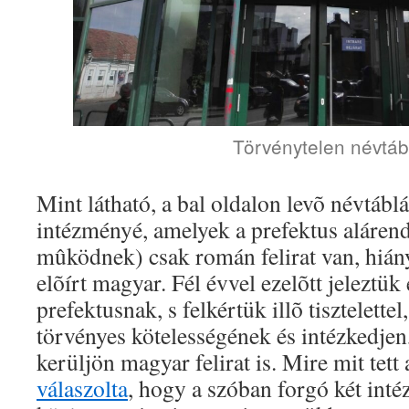
Törvénytelen névtáb
Mint látható, a bal oldalon levõ névtábl
intézményé, amelyek a prefektus aláren
mûködnek) csak román felirat van, hiány
elõírt magyar. Fél évvel ezelõtt jeleztük
prefektusnak, s felkértük illõ tisztelette
törvényes kötelességének és intézkedjen
kerüljön magyar felirat is. Mire mit tett 
válaszolta
, hogy a szóban forgó két int