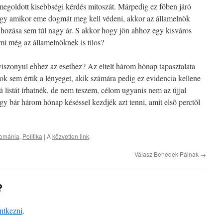
megoldott kisebbségi kérdés mítoszát. Márpedig ez fõben járó
hogy amikor eme dogmát meg kell védeni, akkor az államelnök
e hozása sem túl nagy ár. S akkor hogy jön ahhoz egy kisváros
mi még az államelnöknek is tilos?
iszonyul ehhez az esethez? Az eltelt három hónap tapasztalata
ok sem értik a lényeget, akik számára pedig ez evidencia kellene
ú listát írhatnék, de nem teszem, célom ugyanis nem az újjal
gy bár három hónap késéssel kezdjék azt tenni, amit elsõ perctõl
ománia
,
Politika
| A
közvetlen link
.
Válasz Benedek Pálnak
→
?
entkezni
.