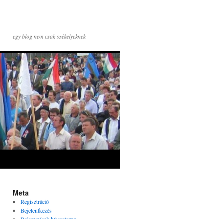
egy blog nem csak székelyeknek
Meta
Regisztráció
Bejelentkezés