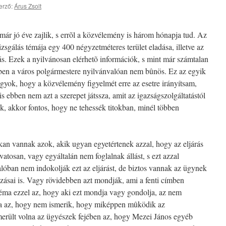
erző:
Árus Zsolt
már jó éve zajlik, s errõl a közvélemény is három hónapja tud. Az
zsgálás témája egy 400 négyzetméteres terület eladása, illetve az
lás. Ezek a nyilvánosan elérhetõ információk, s mint már számtalan
ben a város polgármestere nyilvánvalóan nem bûnös. Ez az egyik
yok, hogy a közvélemény figyelmét erre az esetre irányítsam,
s ebben nem azt a szerepet játssza, amit az igazságszolgáltatástól
ik, akkor fontos, hogy ne tehessék titokban, minél többen
sokan vannak azok, akik ugyan egyetértenek azzal, hogy az eljárás
vatosan, vagy egyáltalán nem foglalnak állást, s ezt azzal
lóban nem indokolják ezt az eljárást, de biztos vannak az ügynek
zásai is. Vagy rövidebben azt mondják, ami a fenti címben
léma ezzel az, hogy aki ezt mondja vagy gondolja, az nem
ka az, hogy nem ismerik, hogy miképpen mûködik az
lmerült volna az ügyészek fejében az, hogy Mezei János egyéb