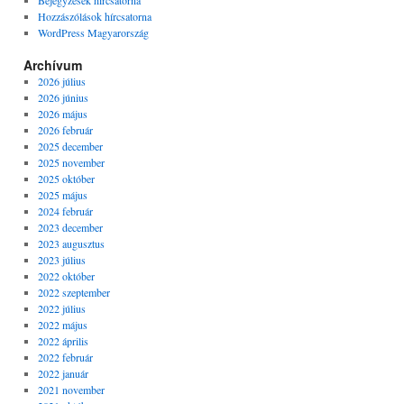
Bejegyzések hírcsatorna
Hozzászólások hírcsatorna
WordPress Magyarország
Archívum
2026 július
2026 június
2026 május
2026 február
2025 december
2025 november
2025 október
2025 május
2024 február
2023 december
2023 augusztus
2023 július
2022 október
2022 szeptember
2022 július
2022 május
2022 április
2022 február
2022 január
2021 november