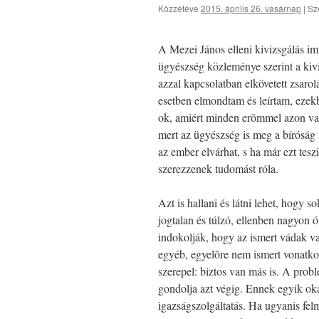
Közzétéve
2015. április 26. vasárnap
|
Sz
A Mezei János elleni kivizsgálás im
ügyészség közleménye szerint a kivi
azzal kapcsolatban elkövetett zsaro
esetben elmondtam és leírtam, ezek
ok, amiért minden erõmmel azon vag
mert az ügyészség is meg a bíróság i
az ember elvárhat, s ha már ezt tesz
szerezzenek tudomást róla.
Azt is hallani és látni lehet, hogy 
jogtalan és túlzó, ellenben nagyon ó
indokolják, hogy az ismert vádak va
egyéb, egyelõre nem ismert vonatko
szerepel: biztos van más is. A prob
gondolja azt végig. Ennek egyik o
igazságszolgáltatás. Ha ugyanis fe