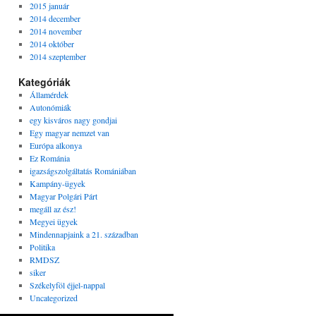
2015 január
2014 december
2014 november
2014 október
2014 szeptember
Kategóriák
Államérdek
Autonómiák
egy kisváros nagy gondjai
Egy magyar nemzet van
Európa alkonya
Ez Románia
igazságszolgáltatás Romániában
Kampány-ügyek
Magyar Polgári Párt
megáll az ész!
Megyei ügyek
Mindennapjaink a 21. században
Politika
RMDSZ
siker
Székelyföl éjjel-nappal
Uncategorized