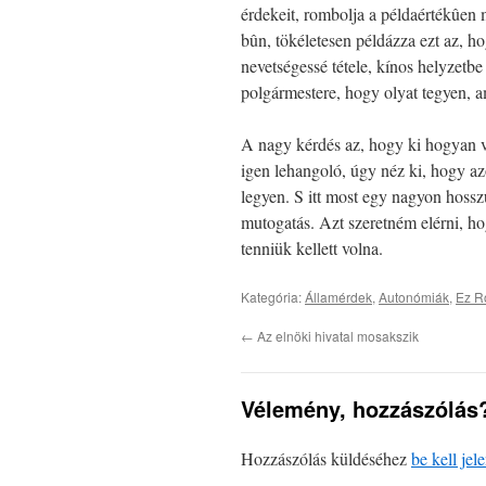
érdekeit, rombolja a példaértékûen 
bûn, tökéletesen példázza ezt az, 
nevetségessé tétele, kínos helyzetb
polgármestere, hogy olyat tegyen, a
A nagy kérdés az, hogy ki hogyan v
igen lehangoló, úgy néz ki, hogy az
legyen. S itt most egy nagyon hossz
mutogatás. Azt szeretném elérni, ho
tenniük kellett volna.
Kategória:
Államérdek
,
Autonómiák
,
Ez R
←
Az elnöki hivatal mosakszik
Vélemény, hozzászólás
Hozzászólás küldéséhez
be kell jel