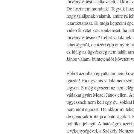
törvénysértést is elkövetett, akkor 
De ilyet nem mondtak! Tegyük hozzá 
hogy találjanak valamit, amire rá le
letartóztatását. El tudja képzelni é
videó felvétel kölcsönkérését, ha l
törvénysértésnek? Lehet valakinek 
tehetségérõl, de azért épp ennyire 
ez idáig az ügyészség nem talált ar
János valami büntetendõt követett vo
Ebbõl azonban egyáltalán nem követ
igazán! Ha ugyanis valaki nem sért 
legyen. S még egyszer: az nem elég
vádakat gyárt Mezei János ellen. Át
ügyésznek nem kell egy év, sokkal h
nem indít eljárást. De akkor mi leh
de igencsak irritálja a hatóságokat
politikai jellegû. A hatóságok azért
tevékenységével, a Székely Nemzeti 