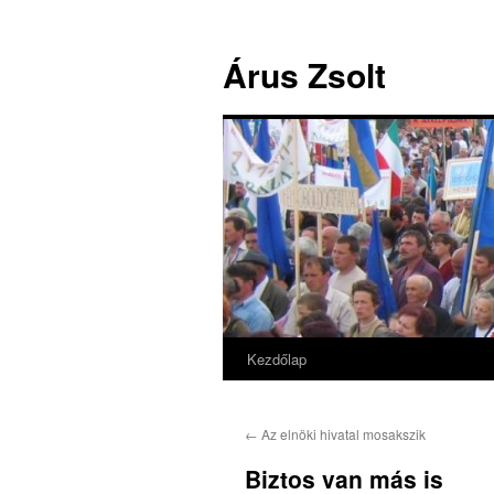
Árus Zsolt
Kezdőlap
Kilépés
a
←
Az elnöki hivatal mosakszik
tartalomba
Biztos van más is