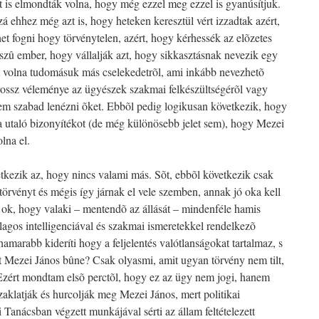
azt is elmondták volna, hogy még ezzel meg ezzel is gyanúsítjuk.
ehhez még azt is, hogy heteken keresztül vért izzadtak azért,
het fogni hogy törvénytelen, azért, hogy kérhessék az elõzetes
peszû ember, hogy vállalják azt, hogy sikkasztásnak nevezik egy
ett volna tudomásuk más cselekedetrõl, ami inkább nevezhetõ
rossz véleménye az ügyészek szakmai felkészültségérõl vagy
nem szabad lenézni õket. Ebbõl pedig logikusan következik, hogy
ra utaló bizonyítékot (de még különösebb jelet sem), hogy Mezei
lna el.
kezik az, hogy nincs valami más. Sõt, ebbõl következik csak
törvényt és mégis így járnak el vele szemben, annak jó oka kell
 ok, hogy valaki – mentendõ az állását – mindenféle hamis
lagos intelligenciával és szakmai ismeretekkel rendelkezõ
amarabb kideríti hogy a feljelentés valótlanságokat tartalmaz, s
et Mezei János bûne? Csak olyasmi, amit ugyan törvény nem tilt,
. Ezért mondtam elsõ perctõl, hogy ez az ügy nem jogi, hanem
 zaklatják és hurcolják meg Mezei János, mert politikai
Tanácsban végzett munkájával sérti az állam feltételezett