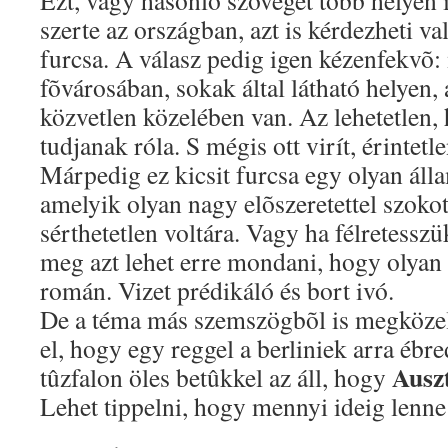
Ezt, vagy hasonló szöveget több helyen is
szerte az országban, azt is kérdezheti v
furcsa. A válasz pedig igen kézenfekvõ:
fõvárosában, sokak által látható helyen,
közvetlen közelében van. Az lehetetlen,
tudjanak róla. S mégis ott virít, érintetl
Márpedig ez kicsit furcsa egy olyan áll
amelyik olyan nagy elõszeretettel szokot
sérthetetlen voltára. Vagy ha félretesszü
meg azt lehet erre mondani, hogy olyan
román. Vizet prédikáló és bort ivó.
De a téma más szemszögbõl is megközel
el, hogy egy reggel a berliniek arra ébr
Ausz
tûzfalon öles betûkkel az áll, hogy
Lehet tippelni, hogy mennyi ideig lenne e