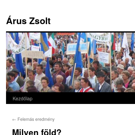
Árus Zsolt
Kezdőlap
Kilépés
a
←
Felemás eredmény
tartalomba
Milyen föld?