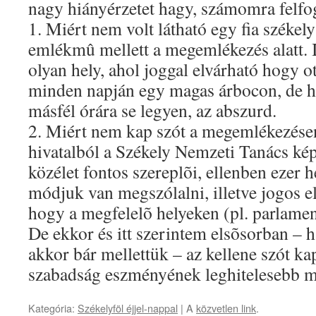
nagy hiányérzetet hagy, számomra felfo
1. Miért nem volt látható egy fia székel
emlékmû mellett a megemlékezés alatt. I
olyan hely, ahol joggal elvárható hogy o
minden napján egy magas árbocon, de ho
másfél órára se legyen, az abszurd.
2. Miért nem kap szót a megemlékezése
hivatalból a Székely Nemzeti Tanács kép
közélet fontos szereplõi, ellenben ezer 
módjuk van megszólalni, illetve jogos e
hogy a megfelelõ helyeken (pl. parlamen
De ekkor és itt szerintem elsõsorban – h
akkor bár mellettük – az kellene szót kap
szabadság eszményének leghitelesebb ma
Kategória:
Székelyföl éjjel-nappal
| A
közvetlen link
.