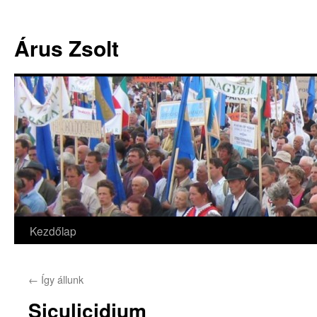
Árus Zsolt
Kezdőlap
Kilépés
a
←
Így állunk
tartalomba
Siculicidium