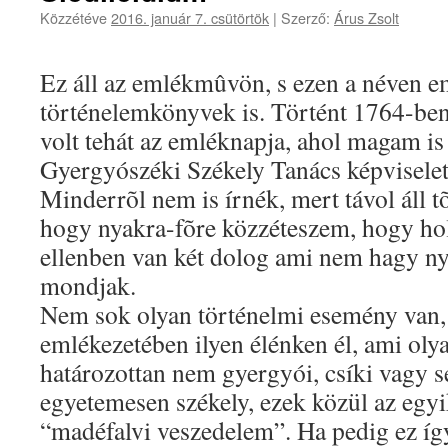
Közzétéve
2016. január 7. csütörtök
|
Szerző:
Árus Zsolt
Ez áll az emlékmûvön, s ezen a néven e
történelemkönyvek is. Történt 1764-ben
volt tehát az emléknapja, ahol magam is 
Gyergyószéki Székely Tanács képvisele
Minderrõl nem is írnék, mert távol áll t
hogy nyakra-fõre közzéteszem, hogy ho
ellenben van két dolog ami nem hagy nyu
mondjak.
Nem sok olyan történelmi esemény van,
emlékezetében ilyen élénken él, ami oly
határozottan nem gyergyói, csíki vagy 
egyetemesen székely, ezek közül az egyi
“madéfalvi veszedelem”. Ha pedig ez í