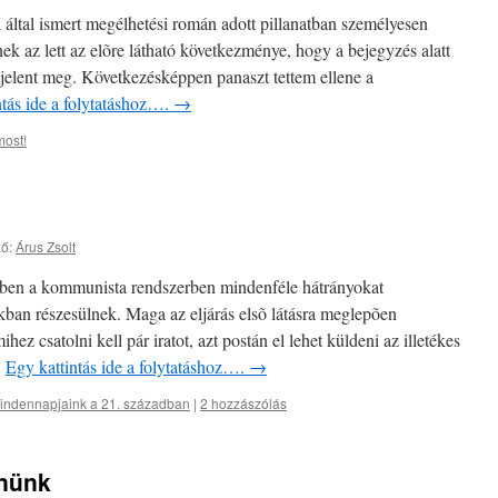
által ismert megélhetési román adott pillanatban személyesen
ek az lett az elõre látható következménye, hogy a bejegyzés alatt
elent meg. Következésképpen panaszt tettem ellene a
ntás ide a folytatáshoz….
→
ost!
ő:
Árus Zsolt
ében a kommunista rendszerben mindenféle hátrányokat
kban részesülnek. Maga az eljárás elsõ látásra meglepõen
hez csatolni kell pár iratot, azt postán el lehet küldeni az illetékes
…
Egy kattintás ide a folytatáshoz….
→
indennapjaink a 21. században
|
2 hozzászólás
enünk