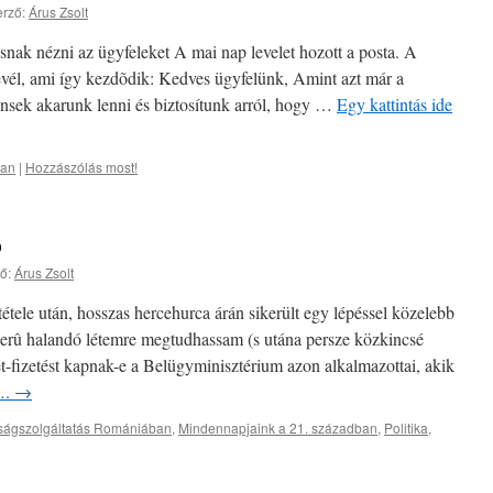
rző:
Árus Zsolt
snak nézni az ügyfeleket A mai nap levelet hozott a posta. A
evél, ami így kezdõdik: Kedves ügyfelünk, Amint azt már a
nsek akarunk lenni és biztosítunk arról, hogy …
Egy kattintás ide
ban
|
Hozzászólás most!
b
ő:
Árus Zsolt
étele után, hosszas hercehurca árán sikerült egy lépéssel közelebb
zerû halandó létemre megtudhassam (s utána persze közkincsé
et-fizetést kapnak-e a Belügyminisztérium azon alkalmazottai, akik
z….
→
ságszolgáltatás Romániában
,
Mindennapjaink a 21. században
,
Politika
,