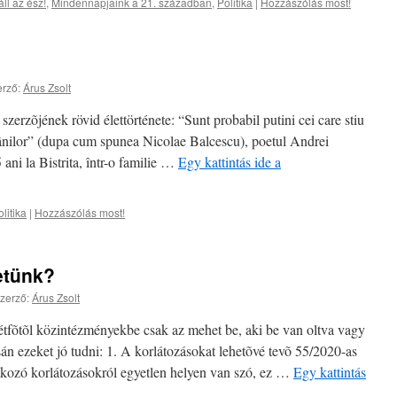
ll az ész!
,
Mindennapjaink a 21. században
,
Politika
|
Hozzászólás most!
!
rző:
Árus Zsolt
erzõjének rövid élettörténete: “Sunt probabil putini cei care stiu
mânilor” (dupa cum spunea Nicolae Balcescu), poetul Andrei
ani la Bistrita, într-o familie …
Egy kattintás ide a
litika
|
Hozzászólás most!
etünk?
zerző:
Árus Zsolt
étfõtõl közintézményekbe csak az mehet be, aki be van oltva vagy
án ezeket jó tudni: 1. A korlátozásokat lehetõvé tevõ 55/2020-as
kozó korlátozásokról egyetlen helyen van szó, ez …
Egy kattintás