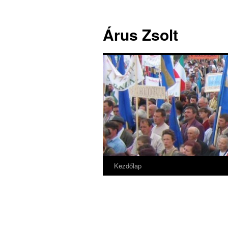
Árus Zsolt
Kezdőlap
Kilépés
a
tartalomba