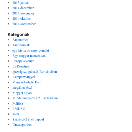
2015 január
2014 december
2014 november
2014 október
2014 szeptember
Kategóriák
Államérdek
Autonómiák
egy kisváros nagy gondjai
Egy magyar nemzet van
Európa alkonya
Ez Románia
igazságszolgáltatás Romániában
Kampány-ügyek
Magyar Polgári Párt
megáll az ész!
Megyei ügyek
Mindennapjaink a 21. században
Politika
RMDSZ
siker
Székelyföl éjjel-nappal
Uncategorized