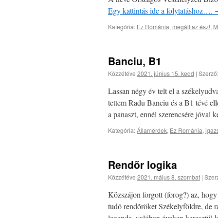
Egy kattintás ide a folytatáshoz….
Kategória:
Ez Románia
,
megáll az ész!
,
M
Banciu, B1
Közzétéve
2021. június 15. kedd
|
Szerző
Lassan négy év telt el a székelyud
tettem Radu Banciu és a B1 tévé ell
a panaszt, ennél szerencsére jóval 
Kategória:
Államérdek
,
Ez Románia
,
igaz
Rendõr logika
Közzétéve
2021. május 8. szombat
|
Szer
Közszájon forgott (forog?) az, hog
tudó rendõröket Székelyföldre, de rá
legenda, valóban éveken keresztül 