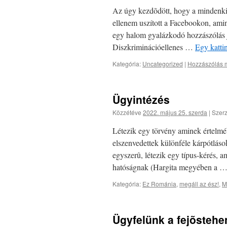
Az úgy kezdõdött, hogy a mindenki 
ellenem uszított a Facebookon, amin
egy halom gyalázkodó hozzászólás j
Diszkriminációellenes …
Egy katti
Kategória:
Uncategorized
|
Hozzászólás m
Ügyintézés
Közzétéve
2022. május 25. szerda
|
Szerz
Létezik egy törvény aminek értelm
elszenvedettek különféle kárpótláso
egyszerû, létezik egy típus-kérés, ami
hatóságnak (Hargita megyében a 
Kategória:
Ez Románia
,
megáll az ész!
,
M
Ügyfelünk a fejõsteh