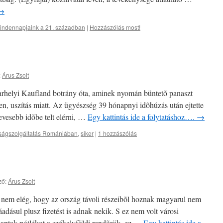
→
indennapjaink a 21. században
|
Hozzászólás most!
:
Árus Zsolt
varhelyi Kaufland botrány óta, aminek nyomán büntetõ panaszt
en, uszítás miatt. Az ügyészség 39 hónapnyi idõhúzás után ejtette
kevesebb idõbe telt elérni, …
Egy kattintás ide a folytatáshoz….
→
ságszolgáltatás Romániában
,
siker
|
1 hozzászólás
ző:
Árus Zsolt
y nem elég, hogy az ország távoli részeibõl hoznak magyarul nem
adásul plusz fizetést is adnak nekik. S ez nem volt városi
kaptak pótlékot a székelyföldi rendõrök, ez …
Egy kattintás ide a