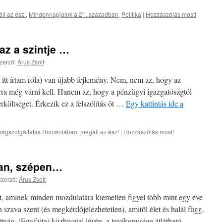
ll az ész!
,
Mindennapjaink a 21. században
,
Politika
|
Hozzászólás most!
az a szintje …
zerző:
Árus Zsolt
tt írtam róla) van újabb fejlemény. Nem, nem az, hogy az
rra még várni kell. Hanem az, hogy a pénzügyi igazgatóságtól
erköltséget. Érkezik ez a felszólítás öt …
Egy kattintás ide a
ságszolgáltatás Romániában
,
megáll az ész!
|
Hozzászólás most!
san, szépen…
zerző:
Árus Zsolt
t, aminek minden mozdulatára kiemelten figyel több mint egy éve
szava szent (és megkérdõjelezhetetlen), amitõl élet és halál függ.
ság. (Egyfajta) közhivatal lévén, a tevékenysége átlátható …