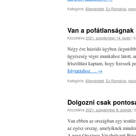
Kategória:
Államérdek
,
Ez Románia
,
megá
Van a pofátlanságnak 
Közzétéve
2021. szeptember 14. kedd
|
S
Négy éve húzódó ügyben (legutóbb i
ügyészség végre munkához látott, a
felszólítást kaptam, hogy fizessek p
folytatáshoz….
→
Kategória:
Államérdek
,
Ez Románia
,
igaz
Dolgozni csak ponto
Közzétéve
2021. szeptember 8. szerda
|
S
Van ebben az országban egy testüle
az egész ország, amelyiknek minden 
A neve Országos Vészhelyzeti Bizott