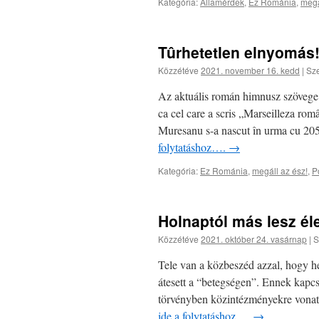
Kategória:
Államérdek
,
Ez Románia
,
megá
Tûrhetetlen elnyomás
Közzétéve
2021. november 16. kedd
|
Sze
Az aktuális román himnusz szövege sz
ca cel care a scris „Marseilleza ro
Muresanu s-a nascut în urma cu 205 
folytatáshoz….
→
Kategória:
Ez Románia
,
megáll az ész!
,
Po
Holnaptól más lesz él
Közzétéve
2021. október 24. vasárnap
|
S
Tele van a közbeszéd azzal, hogy h
átesett a “betegségen”. Ennek kapcs
törvényben közintézményekre vonat
ide a folytatáshoz….
→