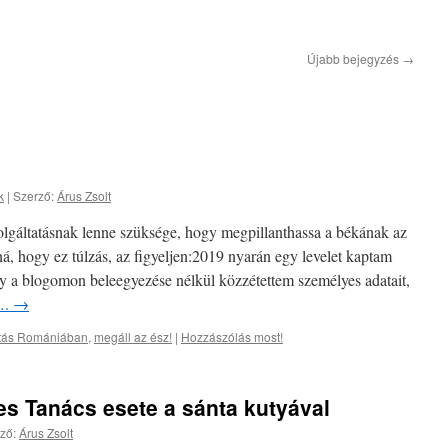
Újabb bejegyzés
→
k
|
Szerző:
Árus Zsolt
lgáltatásnak lenne szüksége, hogy megpillanthassa a békának az
ná, hogy ez túlzás, az figyeljen:2019 nyarán egy levelet kaptam
gy a blogomon beleegyezése nélkül közzétettem személyes adatait,
z….
→
atás Romániában
,
megáll az ész!
|
Hozzászólás most!
es Tanács esete a sánta kutyával
ző:
Árus Zsolt