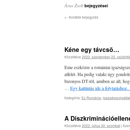
Árus Zsolt
bejegyzései
←
Korábbi bejegyzés
Kéne egy távcsõ…
Közzétéve
2022. szeptember 22. csütörtö
Eme eszközre a romániai igazságszo
alfelét. Ha pedig valaki úgy gondol
bizonyos DT-tõl, amiben az áll, ho
…
Egy kattintás ide a folytatásho
Kategória:
Ez Románia
,
igazságszolgált
A Diszkriminációellen
Közzétéve
2022. július 30. szombat
|
Szer