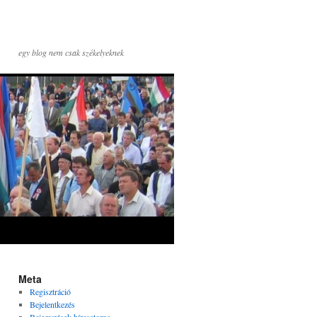
egy blog nem csak székelyeknek
Meta
Regisztráció
Bejelentkezés