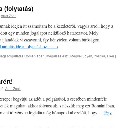
(folytatás)
Árus Zsolt
annak idején itt számoltam be a kezdetérõl, vagyis arról, hogy a
adott egy minden jogalapot nélkülözõ határozatot. Mely
k hajlandóak visszavonni, így kénytelen voltam bíróságon
kattintás ide a folytatáshoz….
→
ságszolgáltatás Romániában
,
megáll az ész!
,
Megyei ügyek
,
Politika
,
siker
|
rért!
ző:
Árus Zsolt
erepe: begyûjti az adót a polgáraitól, s cserében mindenféle
evették magukat, akkor folytassuk, s nézzük meg ezt Romániában,
ament törvénybe foglalta még hónapokkal ezelõtt, hogy …
Egy