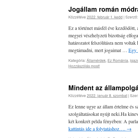
Jogállam román módra 
Közzétéve
2022. február 1. kedd
|
Szerző:
Ez a történet másfél éve kezdõdött, 
megyei vészhelyzeti bizottság elfog
határozatot felszólításra nem volta
megtámadni, mert jogaimat …
Egy 
Kategória:
Államérdek
,
Ez Románia
,
igaz
Hozzászólás most!
Mindent az állampolgá
Közzétéve
2022. január 8. szombat
|
Szer
Ez lenne ugye az állam értelme és sz
szolgáltatásokat nyújt neki.Ha kin
két konkrét példa fényében: A parl
kattintás ide a folytatáshoz….
→