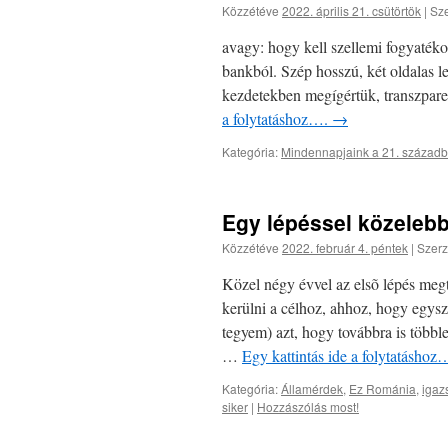
Közzétéve
2022. április 21. csütörtök
|
Sze
avagy: hogy kell szellemi fogyatéko
bankból. Szép hosszú, két oldalas l
kezdetekben megígértük, transzpare
a folytatáshoz….
→
Kategória:
Mindennapjaink a 21. század
Egy lépéssel közeleb
Közzétéve
2022. február 4. péntek
|
Szerz
Közel négy évvel az elsõ lépés megt
kerülni a célhoz, ahhoz, hogy egys
tegyem) azt, hogy továbbra is többl
…
Egy kattintás ide a folytatásho
Kategória:
Államérdek
,
Ez Románia
,
igaz
siker
|
Hozzászólás most!