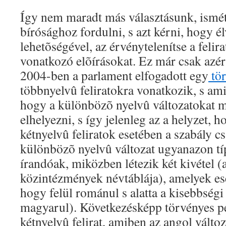
Így nem maradt más választásunk, ismét
bírósághoz fordulni, s azt kérni, hogy é
lehetõségével, az érvénytelenítse a feli
vonatkozó elõírásokat. Ez már csak azér
2004-ben a parlament elfogadott egy
tör
többnyelvû feliratokra vonatkozik, s ami
hogy a különbözõ nyelvû változatokat m
elhelyezni, s így jelenleg az a helyzet, 
kétnyelvû feliratok esetében a szabály c
különbözõ nyelvû változat ugyanazon tí
írandóak, miközben létezik két kivétel (a
közintézmények névtáblája), amelyek ese
hogy felül románul s alatta a kisebbségi
magyarul). Következésképp törvényes p
kétnyelvû felirat, amiben az angol változa