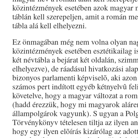
közintézmények esetében azok magyar 
táblán kell szerepeljen, amit a román m
tábla alá kell elhelyezni.
Ez önmagában még nem volna olyan nag
közintézmények esetében esztétikailag is
két névtábla a bejárat két oldalán, szim
elhelyezve), de ráadásul hivatkozási ala
bizonyos parlamenti képviselõ, aki azon
számos pert indított egyéb kétnyelvû fel
követelve, hogy a magyar változat a romá
(hadd érezzük, hogy mi magyarok aláre
állampolgárok vagyunk). S ugyan a Polg
Törvénykönyv tételesen tiltja az ilyen an
hogy egy ilyen elõírás kizárólag az adot