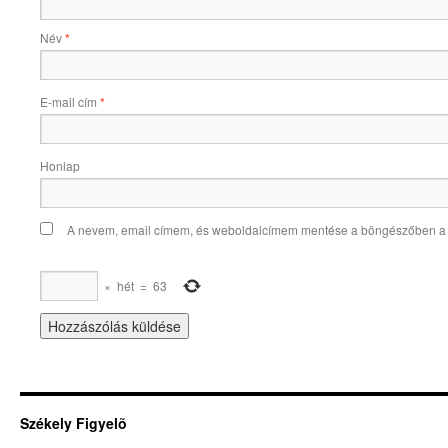
Név
*
E-mail cím
*
Honlap
A nevem, email címem, és weboldalcímem mentése a böngészőben a
×
hét
=
63
Székely Figyelõ