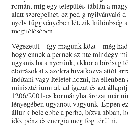
román, míg egy település-táblán a magy
alatt szerepelhet, ez pedig nyilvánvaló 
nyelv függvényében létezik különbség a 
megítélésében.
Végezetül – így magunk közt – még had
hogy ennek a pernek szinte mindegy mi 
ugyanis ha a nyerünk, akkor a bíróság t
elõírásokat s azokra hivatkozva attól arr
indítani vagy ítéletet hozni, ha ellenben 
minisztériumnak ad igazat és azt állapít
1206/2001-es kormányhatározat már ni
lényegében ugyanott vagyunk. Éppen ezé
állunk bele ebbe a perbe, bízva abban, h
idõ, pénz és energia meg fog térülni.