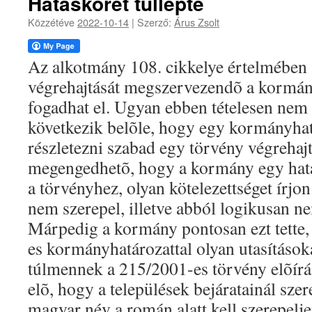
Hatáskörét túllépte
Közzétéve
2022-10-14
|
Szerző:
Árus Zsolt
Az alkotmány 108. cikkelye értelmében 
végrehajtását megszervezendõ a kormán
fogadhat el. Ugyan ebben tételesen nem 
következik belõle, hogy egy kormányhat
részletezni szabad egy törvény végrehaj
megengedhetõ, hogy a kormány egy hat
a törvényhez, olyan kötelezettséget írjo
nem szerepel, illetve abból logikusan n
Márpedig a kormány pontosan ezt tette
es kormányhatározattal olyan utasítások
túlmennek a 215/2001-es törvény elõírása
elõ, hogy a települések bejáratainál sze
magyar név a román alatt kell szerepelje