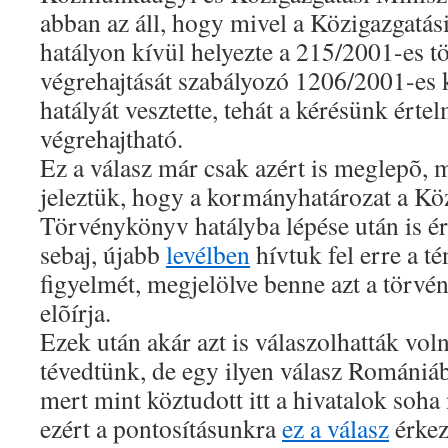
abban az áll, hogy mivel a Közigazgatá
hatályon kívül helyezte a 215/2001-es t
végrehajtását szabályozó 1206/2001-es 
hatályát vesztette, tehát a kérésünk érte
végrehajtható.
Ez a válasz már csak azért is meglepõ, m
jeleztük, hogy a kormányhatározat a Kö
Törvénykönyv hatályba lépése után is é
sebaj, újabb
levélben
hívtuk fel erre a t
figyelmét, megjelölve benne azt a törvén
elõírja.
Ezek után akár azt is válaszolhatták vol
tévedtünk, de egy ilyen válasz Romániáb
mert mint köztudott itt a hivatalok soh
ezért a pontosításunkra
ez a válasz
érkez