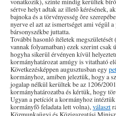
vonatkozik), szinte mindig kerültek bírók
sértve helyt adtak az illetõ kérésének, ak
bajnoka és a törvényesség õre szerepében
nyerve el azt az ismertséget ami végül a
bársonyszékbe juttatta.
További hasonló ítéletek megszületését 
vannak folyamatban) ezek szerint csak 
hogyha sikerül érvényen kívül helyeztetn
kormányhatározat amúgy is vitatható elõ
Következésképpen augusztusban egy
pe
kormányhoz, amiben jeleztük, hogy a sz
jogalap nélkül kerültek be az 1206/2001
kormányhatározatba és kértük, hogy tör
Ugyan a petíciót a kormányhoz intéztük
kormányfõ feladata lett volna),
választ
rá
Közmunkaügyi és Közigazgatási Minisz