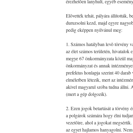
érezhetõen lanyhult, egyéb eseménye
Elõvették tehát, pályára állították,
duruzsolni kezd, majd egyre nagyob
pedig eképpen nyilvánul meg:
1. Számos hatályban levõ törvény va
az élet számos területén, hivatalok
megye 67 önkormányzata közül majd 
önkormányzat és annak intézményei,
prefektus honlapja szerint 40 darab 
elméletben létezik, mert az intézmé
akivel magyarul szóba tudna állni. 
(mert a gép dolgozik).
2. Ezen jogok betartását a törvény é
a polgárok számára hogy élni tudjan
vezetõire, ahol a jogokat megsérti
az egyet hajlamos hanyagolni. Nem