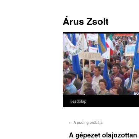
Árus Zsolt
Kezdőlap
Kilépés
a
←
A puding próbája
tartalomba
A gépezet olajozotta