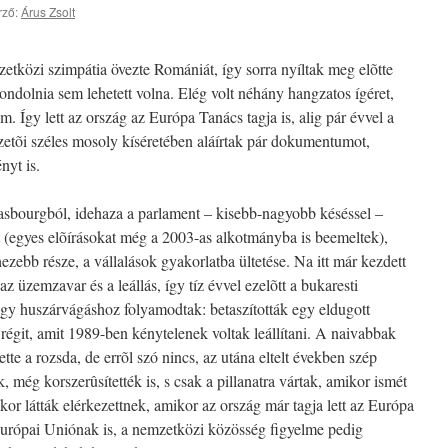
rző:
Árus Zsolt
tközi szimpátia övezte Romániát, így sorra nyíltak meg elõtte
ndolnia sem lehetett volna. Elég volt néhány hangzatos ígéret,
m. Így lett az ország az Európa Tanács tagja is, alig pár évvel a
ezetõi széles mosoly kíséretében aláírtak pár dokumentumot,
nyt is.
rasbourgból, idehaza a parlament – kisebb-nagyobb késéssel –
t (egyes elõírásokat még a 2003-as alkotmányba is beemeltek),
zebb része, a vállalások gyakorlatba ültetése. Na itt már kezdett
z üzemzavar és a leállás, így tíz évvel ezelõtt a bukaresti
gy huszárvágáshoz folyamodtak: betaszították egy eldugott
 régit, amit 1989-ben kénytelenek voltak leállítani. A naivabbak
tte a rozsda, de errõl szó nincs, az utána eltelt években szép
k, még korszerûsítették is, s csak a pillanatra vártak, amikor ismét
kor látták elérkezettnek, amikor az ország már tagja lett az Európa
rópai Uniónak is, a nemzetközi közösség figyelme pedig