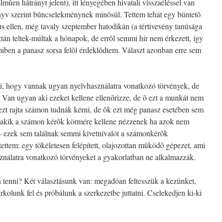
ûen hátrányt jelent), itt lényegében hivatali visszaéléssel van
yv szerint bûncselekménynek minõsül. Tettem tehát egy büntetõ
us ellen, még tavaly szeptember hatodikán (a tértivevény tanúsága
ztán teltek-múltak a hónapok, de errõl semmi hír nem érkezett, így
iben a panasz sorsa felõl érdeklõdtem. Választ azonban erre sem
ni, hogy vannak ugyan nyelvhasználatra vonatkozó törvények, de
e. Van ugyan aki ezeket kellene ellenõrizze, de õ ezt a munkát nem
ezt rajta számon tudnák kérni, de õk ezt még panasz esetében sem
 akik a számon kérõk körmére kellene nézzenek ha azok nem
 – ezek sem találnak semmi kivetnivalót a számonkérõk
ttem: egy tökéletesen felépített, olajozottan mûködõ gépezet, ami
ználatra vonatkozó törvényeket a gyakorlatban ne alkalmazzák.
n tenni? Két választásunk van: megadóan feltesszük a kezünket,
kolunk fel és próbálunk a szerkezetbe juttatni. Cselekedjen ki-ki