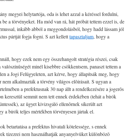
ny megyei helytartója, oda is lehet azzal a kéréssel fordulni,
 be a törvényeket. Ha mód van rá, hát próbát tettem ezzel is, de
zmussal, inkább abból a meggondolásból, hogy hadd lássam jól
us pártját fogja fogni. S azt kellett
tapasztaljam
, hogy a
fennáll, hogy ezek nem egy összehangolt stratégia részei, csak
 valószínûségét minél kisebbre csökkentsem, panaszt tettem a
len a Jogi Felügyeleten, azt kérve, hogy állapítsák meg, hogy
r nem alkalmazták a törvény világos elõírásait. S ugyan a
rtelmében a prefektusnak 30 nap állt a rendelkezésére a jogerõs
pon keresztül semmit nem tett ennek érdekében (tehát a bírók
ntessék), az ügyet kivizsgáló ellenõrnek sikerült azt
gy a bírók teljes mértékben törvényesen jártak el.
gok betartatása a prefektus hivatali kötelessége, s ennek
rek tízezrei nem használhatják anyanyelvüket különbözõ