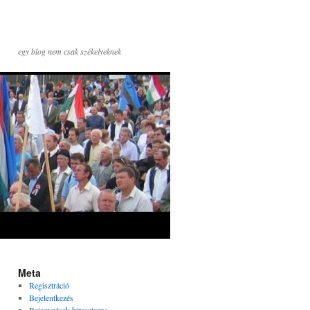
egy blog nem csak székelyeknek
Meta
Regisztráció
Bejelentkezés