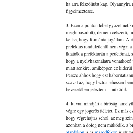
ha arra felszólítást kap. Olyannyir
figyelmeztesse.
3. Ezen a ponton lehet gyõzelmet ki
meghibásodott), de nem célszerû, mer
keltse, hogy Románia jogállam. A ri
prefektus rendületlenül nem végzi a
iktatták a prefekturán a petíciómat,
hogy a nyelvhasználatra vonatkozó tö
miatt senkire, amiképpen ez kiderü
Persze ahhoz hogy ezt háborítatlan
szóval az, hogy biztos lehessen ben
bevezetõben jeleztem – mûködik!
4. Itt van mindjárt a bíróság, amel
végre egy jogerõs ítéletet. Ez más e
hogy végrehajtás sehol, az meg szin
azonban a dolog nem mûködik, a bír
alapfokon
is és
másodfokon
is elutas