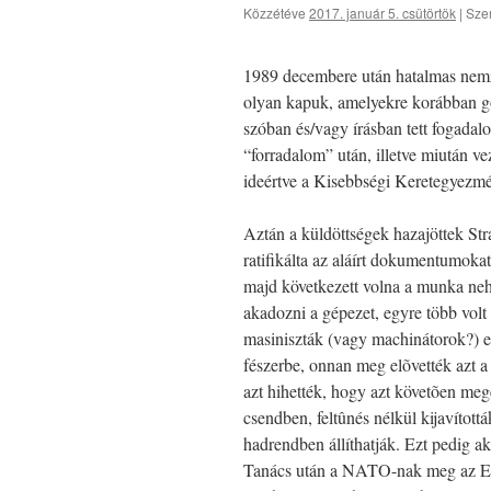
Közzétéve
2017. január 5. csütörtök
|
Sze
1989 decembere után hatalmas nemze
olyan kapuk, amelyekre korábban go
szóban és/vagy írásban tett fogadalo
“forradalom” után, illetve miután v
ideértve a Kisebbségi Keretegyezmé
Aztán a küldöttségek hazajöttek St
ratifikálta az aláírt dokumentumoka
majd következett volna a munka nehe
akadozni a gépezet, egyre több volt a
masiniszták (vagy machinátorok?) e
fészerbe, onnan meg elõvették azt a
azt hihették, hogy azt követõen mege
csendben, feltûnés nélkül kijavítottá
hadrendben állíthatják. Ezt pedig ak
Tanács után a NATO-nak meg az Eu