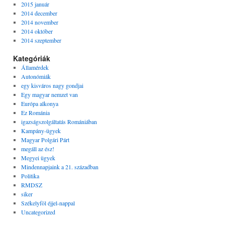
2015 január
2014 december
2014 november
2014 október
2014 szeptember
Kategóriák
Államérdek
Autonómiák
egy kisváros nagy gondjai
Egy magyar nemzet van
Európa alkonya
Ez Románia
igazságszolgáltatás Romániában
Kampány-ügyek
Magyar Polgári Párt
megáll az ész!
Megyei ügyek
Mindennapjaink a 21. században
Politika
RMDSZ
siker
Székelyföl éjjel-nappal
Uncategorized