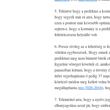
5. Tekintve hogy a prefektus a kormá
hogy vegyék már rá arra, hogy tartsa
ezen a ponton már kevesebb optimi
sejtem-e, hogy a kormány is a prefekt
feltételezésem helytálló volt.
6. Persze elvileg az a lehetõség is 
véletlen egybeesések. Hogy ennek a
prefektust meg nem büntetõ bírók el
fegyelmi vétséget követtek el, amiko
panaszban leírtam, hogy a törvény é
ítélet végrehajtására õ pedig 37 na
kötelezõ módon meg kellett volna bü
megállapítania (
rez-7026-2016
), ho
7. Tekintettel arra, hogy a nyelvi jo
elhanyagolása azzal jár, hogy embe