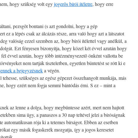
a nem, hogy szükség volt egy
jogerõs bírói ítéletre
, hogy erre
áltani, pezsgõt bontani (s azt gondolni, hogy a gép
t ez a lépés csak az álcázás része, arra való hogy azt a látszatot
deg valóság ezzel szemben az, hogy bírói ítélettel vagy anélkül, a
 dolgát. Ezt fényesen bizonyítja, hogy közel két évvel azután hogy
 s fél évvel azután, hogy több intézményvezetõ önként vallotta be
rvényeket nem tartják tiszteletben, egyetlen büntetést se rótt ki e
l
ennek a bejegyzésnek
a végén.
ul tehesse, szükséges az egész gépezet összehangolt munkája, más
ne, hogy ezért nem fogja semmi bántódás érni. S ez – mint a
yiknek az lenne a dolga, hogy megbüntesse azért, mert nem hajtott
setekben sima ügy, a panaszos a 30 nap teltével jelzi a bíróságnak
te automatikusan rója ki a tetemes bírságot. Ebben az esetben
ókat egy másik fogaskerék mozgatja, így a jogos keresetet
ították.