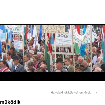
Ha valakinek kételyei lennének…
→
n mûködik