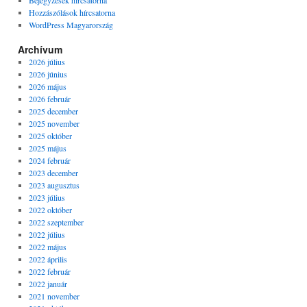
Bejegyzések hírcsatorna
Hozzászólások hírcsatorna
WordPress Magyarország
Archívum
2026 július
2026 június
2026 május
2026 február
2025 december
2025 november
2025 október
2025 május
2024 február
2023 december
2023 augusztus
2023 július
2022 október
2022 szeptember
2022 július
2022 május
2022 április
2022 február
2022 január
2021 november