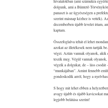
hivatalokban (ami számukra egyértelm
dolgunk, ami a Büntetõ Törvénykön
panaszt is az ügyészségen a prefekt
szerint másnap kézhez is vették). A
decemberben újabb levelet írtam, am
kaptam.
Összefoglalva tehát el lehet monda
azokat az illetékesek nem tartják b
végzi. Aztán vannak olyanok, akik 
teszik meg. Végül vannak olyanok,
végzik a dolgukat, de – láss csodát
“munkájában”. Amint fennebb említe
gondoskodik arról, hogy a nyelvhas
S hogy mit lehet ebben a helyzetbe
avagy újabb és újabb kavicsokat mar
legjobb belátása szerint!