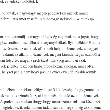
k és vidékek kötötték le.
 beindították, s nagy-nagy megelégedéssel szemlélték amint
b fordulatszámot vesz fel, s dübörögve nekilódul. A munkája
n, ami garantálja a magyar közösség tagjainak azt a jogot, hogy
 egész sorában használhassák anyanyelvüket. Ilyen például Hargita
az összes, az azoknak alárendelt helyi intézmények, a megyei
 valamit az állami intézmények megyei kirendeltségei, ezekbõl a
van (ideértve magát a prefektust). Ez a jog azonban csak
nyek jelentõs részében hiába próbálkozna a polgár, nincs olyan,
A helyzet pedig nem hogy javulna évrõl évre, de inkább romlik
rtelmében a prefektus felügyeli, az õ kötelessége, hogy garantálja
ak velük, s szintén õ az, aki büntetést róhat ki azon intézmények
k. A prefektus azonban (hogy-hogy nem) számos feladata közül ezt
 megfeledkezik róla, hanem tudatosan nem végzi, még akkor sem,