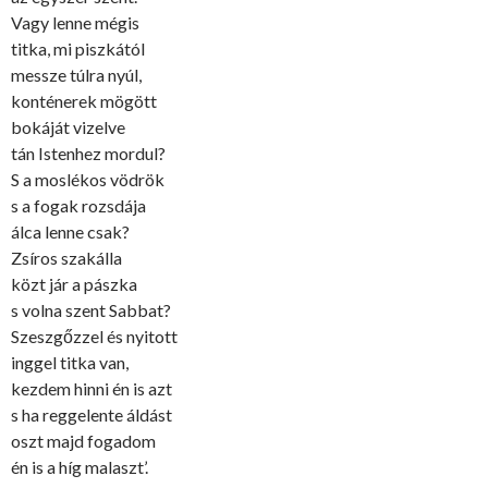
Vagy lenne mégis
titka, mi piszkától
messze túlra nyúl,
konténerek mögött
bokáját vizelve
tán Istenhez mordul?
S a moslékos vödrök
s a fogak rozsdája
álca lenne csak?
Zsíros szakálla
közt jár a pászka
s volna szent Sabbat?
Szeszgőzzel és nyitott
inggel titka van,
kezdem hinni én is azt
s ha reggelente áldást
oszt majd fogadom
én is a híg malaszt’.