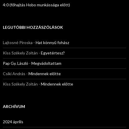
4:0 (főhajtás Hobo munkássága előtt)
LEGUTÓBBI HOZZÁSZÓLÁSOK
Lajtosné Piroska
-
Hat könnyű fohász
Kiss Székely Zoltán
-
Egyetértesz?
Pap Gy. László
-
Megvádoltattam
Csíki András
-
Mindennek előtte
Kiss Székely Zoltán
-
Mindennek előtte
ARCHÍVUM
2024 április