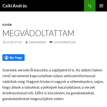
Keresés
Csíki András
KILÉPÉS
ELSŐDL
A
MENÜ
TARTALOMBA
EGYÉB
MEGVÁDOLTATTAM
2018-07-29
CSIKIANDRAS
1 HOZZÁSZÓLÁS
Szeretek versekről beszélni, a sajátjaimról is. Az alábbi Salom
című versemmel kapcsolatban súlyos antiszemitizmussal
vádoltak meg. Nagyon kíváncsi vagyok a véleményekre, vajon,
hogy állunk a tabukkal, a jelképek használatával, a versek
értelmezésével stb. Előre is köszönöm, ha gondolataikat,
gondolataitokat megosztjátok velem.