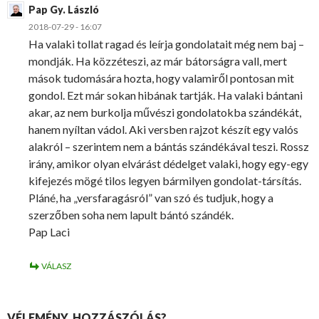
Pap Gy. László
2018-07-29 - 16:07
Ha valaki tollat ragad és leírja gondolatait még nem baj –
mondják. Ha közzéteszi, az már bátorságra vall, mert
mások tudomására hozta, hogy valamiről pontosan mit
gondol. Ezt már sokan hibának tartják. Ha valaki bántani
akar, az nem burkolja művészi gondolatokba szándékát,
hanem nyíltan vádol. Aki versben rajzot készít egy valós
alakról – szerintem nem a bántás szándékával teszi. Rossz
irány, amikor olyan elvárást dédelget valaki, hogy egy-egy
kifejezés mögé tilos legyen bármilyen gondolat-társítás.
Pláné, ha „versfaragásról” van szó és tudjuk, hogy a
szerzőben soha nem lapult bántó szándék.
Pap Laci
VÁLASZ
VÉLEMÉNY, HOZZÁSZÓLÁS?