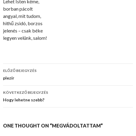
Lehet Isten kéme,
borban pácolt
angyal, mit tudom,
hithű zsidó, borzos
jelenés – csak béke
legyen velünk, salom!
ELŐZŐ BEJEGYZÉS
Bejegyzés
plezír
navigáció
KÖVETKEZŐ BEJEGYZÉS
Hogy lehetne szebb?
ONE THOUGHT ON “MEGVÁDOLTATTAM”