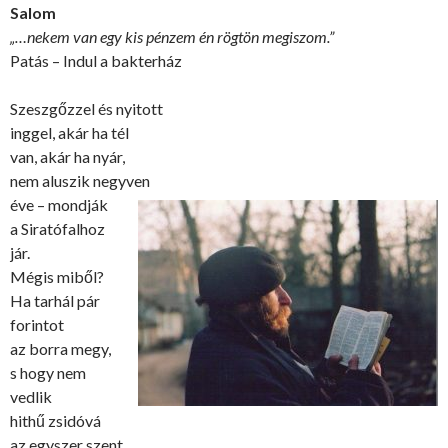
Salom
„…nekem van egy kis pénzem én rögtön megiszom.”
Patás – Indul a bakterház
Szeszgőzzel és nyitott
inggel, akár ha tél
van, akár ha nyár,
nem aluszik negyven
éve – mondják
a Siratófalhoz
jár.
Mégis miből?
Ha tarhál pár
forintot
az borra megy,
s hogy nem
vedlik
hithű zsidóvá
az egyszer szent.