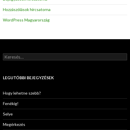
Hozzászólások hírcsatorna
WordPress Magyarország
K
e
r
e
s
LEGUTÓBBI BEJEGYZÉSEK
é
s
:
Hogy lehetne szebb?
Fenékig!
Selye
Megérkezés