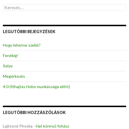
K
e
r
e
s
LEGUTÓBBI BEJEGYZÉSEK
é
s
:
Hogy lehetne szebb?
Fenékig!
Selye
Megérkezés
4:0 (főhajtás Hobo munkássága előtt)
LEGUTÓBBI HOZZÁSZÓLÁSOK
Lajtosné Piroska
-
Hat könnyű fohász