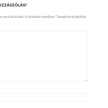
OZZÁSZÓLÁS?
m tesszük közzé.
A kötelező mezőket
*
karakterrel jelöltük