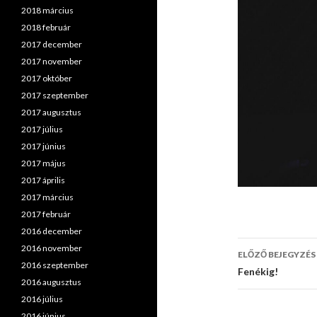
2018 március
2018 február
2017 december
2017 november
2017 október
2017 szeptember
2017 augusztus
2017 július
2017 június
2017 május
2017 április
2017 március
2017 február
2016 december
2016 november
ELŐZŐ BEJEGYZÉS
2016 szeptember
Bejegyzé
Fenékig!
2016 augusztus
navigáci
2016 július
2016 június