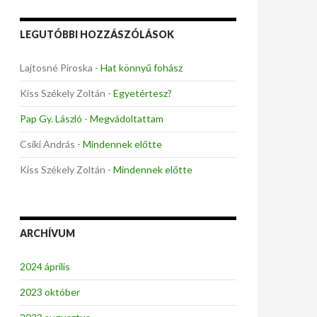
LEGUTÓBBI HOZZÁSZÓLÁSOK
Lajtosné Piroska
-
Hat könnyű fohász
Kiss Székely Zoltán
-
Egyetértesz?
Pap Gy. László
-
Megvádoltattam
Csíki András
-
Mindennek előtte
Kiss Székely Zoltán
-
Mindennek előtte
ARCHÍVUM
2024 április
2023 október