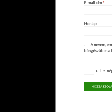
E-mail cím
*
Honlap
A nevem, em
böngészőben a 
+
1
=
né