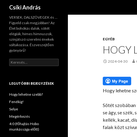
Keresés
Csíki András
VERSEK, DALSZÖVEGEK és …
Figyeld csak meg jobban! Az
Élet bohókás dalok, sötét
elégiák, hímes himnuszok,
EGYÉB
színjátszó szerelmi énekek
váltakozása. Észveszejtően
HOGY 
gyönyörű!
K
2024-04-30
e
r
e
s
LEGUTÓBBI BEJEGYZÉSEK
é
Hogy lehetne s
s
Hogy lehetne szebb?
:
Fenékig!
Sötét szobában 
Selye
se ágy, se szék,
Megérkezés
kellék, kacat, dí
4:0 (főhajtás Hobo
falak közt szívu
munkássága előtt)