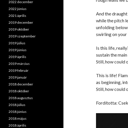
2022 december
2022 június
And the draught
2021 április
while the pitch l
2019 december
unfolding below
2019 október
swirling on your l
2019 szeptember
2019 július
Is this life, real
2019 június
sustain the main
2019 április
Still, how could
2019 március
2019 február
This is life! Fla
2019 január
as beginning, in
2018 december
Still, how could
2018 október
2018 augusztus
Fordította: Csek
2018 július
2018 június
2018 május
2018 április