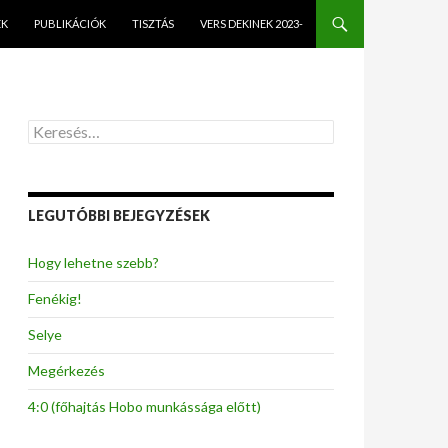
EK
PUBLIKÁCIÓK
TISZTÁS
VERS DEKINEK 2023-
K
e
r
e
s
LEGUTÓBBI BEJEGYZÉSEK
é
s
:
Hogy lehetne szebb?
Fenékig!
Selye
Megérkezés
4:0 (főhajtás Hobo munkássága előtt)