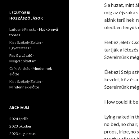
S a huzat, mint á
míg az éjszaka s
LEGUTÓBBI
HOZZÁSZÓLÁSOK
alánk terülnek, r
öledben fényük 
Lajtosné Piroska
-
Hat könnyű
fohász
Élet ez, élet? Cs
Kiss Székely Zoltán
-
Egyetértesz?
tartják a létezés
Pap Gy. László
-
Szerelmünk mégi
Megvádoltattam
Csíki András
-
Mindennek
Élet ez! Szép sz
előtte
kezdet, köz és a
Kiss Székely Zoltán
-
Szerelmünk mégi
Mindennek előtte
How could it be
ARCHÍVUM
Lying naked in th
2024 április
no bed, no chair, 
2023 október
props, tripe, no 
2023 augusztus
rough walls we b