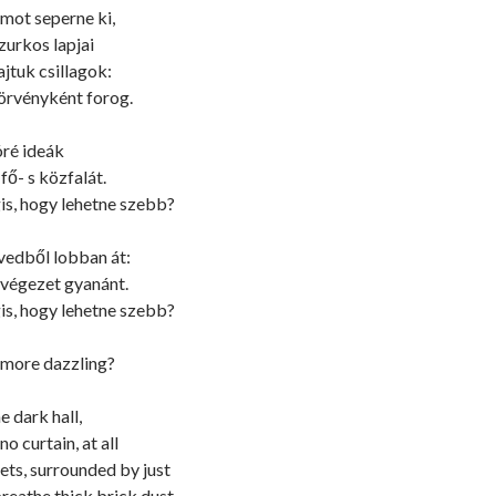
lmot seperne ki,
zurkos lapjai
ajtuk csillagok:
örvényként forog.
óré ideák
 fő- s közfalát.
s, hogy lehetne szebb?
ívedből lobban át:
 végezet gyanánt.
s, hogy lehetne szebb?
 more dazzling?
e dark hall,
no curtain, at all
sets, surrounded by just
reathe thick brick dust.