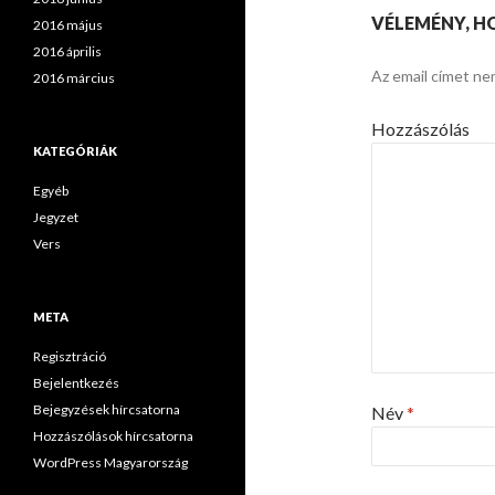
VÉLEMÉNY, H
2016 május
2016 április
Az email címet ne
2016 március
Hozzászólás
KATEGÓRIÁK
Egyéb
Jegyzet
Vers
META
Regisztráció
Bejelentkezés
Bejegyzések hírcsatorna
Név
*
Hozzászólások hírcsatorna
WordPress Magyarország