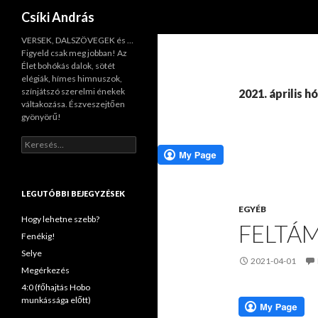
Keresés
Csíki András
VERSEK, DALSZÖVEGEK és …
Figyeld csak meg jobban! Az
Élet bohókás dalok, sötét
elégiák, hímes himnuszok,
színjátszó szerelmi énekek
2021. április 
váltakozása. Észveszejtően
gyönyörű!
K
e
r
e
s
LEGUTÓBBI BEJEGYZÉSEK
é
EGYÉB
s
Hogy lehetne szebb?
FELTÁ
:
Fenékig!
Selye
2021-04-01
Megérkezés
4:0 (főhajtás Hobo
munkássága előtt)