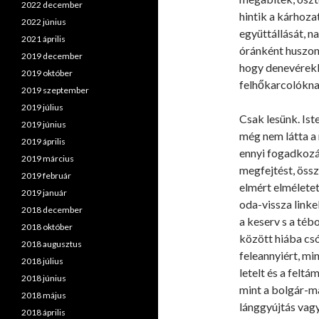
2022 december
hintik a kárhoza
2022 június
együttállását, n
2021 április
óránként huszonö
2019 december
hogy denevérek
2019 október
felhőkarcolóknak
2019 szeptember
2019 július
Csak lesünk. Ist
2019 június
még nem látta a n
2019 április
ennyi fogadkozá
2019 március
megfejtést, öss
2019 február
elmért elmélete
2019 január
oda-vissza linke
2018 december
a keserv s a téb
2018 október
között hiába cs
2018 augusztus
feleannyiért, min
2018 július
letelt és a feltá
2018 június
mint a bolgár-ma
2018 május
lánggyújtás vag
2018 április