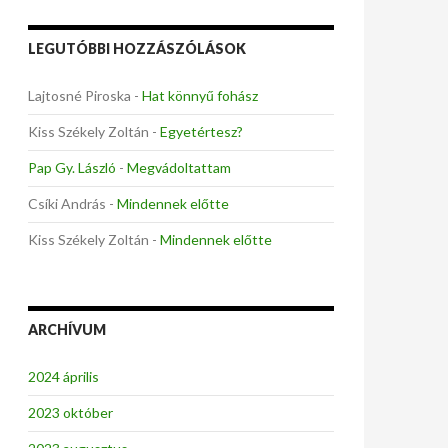
LEGUTÓBBI HOZZÁSZÓLÁSOK
Lajtosné Piroska
-
Hat könnyű fohász
Kiss Székely Zoltán
-
Egyetértesz?
Pap Gy. László
-
Megvádoltattam
Csíki András
-
Mindennek előtte
Kiss Székely Zoltán
-
Mindennek előtte
ARCHÍVUM
2024 április
2023 október