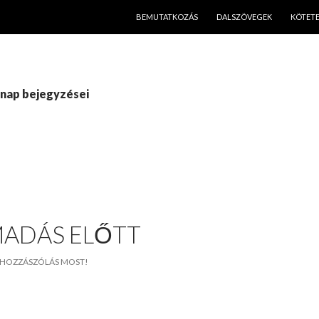
KILÉPÉS A TARTALOMBA
BEMUTATKOZÁS
DALSZÖVEGEK
KÖTET
hónap bejegyzései
MADÁS ELŐTT
HOZZÁSZÓLÁS MOST!