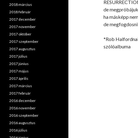
RESURRECTIO
2018 március
de megpróbájuk
2018 február
ha másképp nem
2017 december
de megfogdosni 
2017 november
2017 október
*Rob Halfordnak
2017 szeptember
szólóalbuma
2017 augusztus
2017 július
2017 június
2017 május
2017 április
2017 március
2017 február
2016 december
2016 november
2016 szeptember
2016 augusztus
2016 július
2016 június