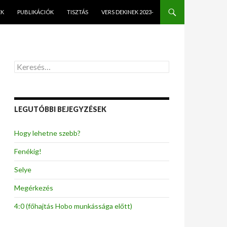
EK
PUBLIKÁCIÓK
TISZTÁS
VERS DEKINEK 2023-
K
e
r
e
s
LEGUTÓBBI BEJEGYZÉSEK
é
s
:
Hogy lehetne szebb?
Fenékig!
Selye
Megérkezés
4:0 (főhajtás Hobo munkássága előtt)