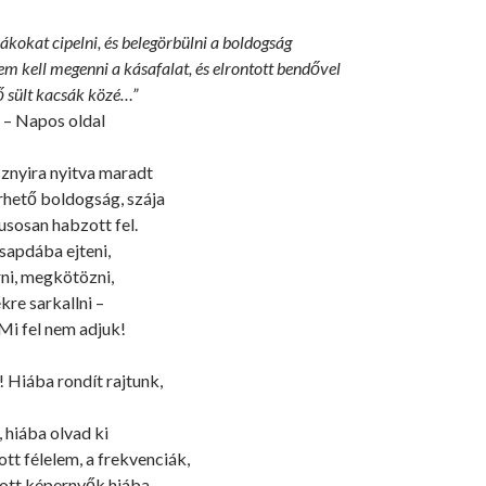
ákokat cipelni, és belegörbülni a boldogság
em kell megenni a kásafalat, és elrontott bendővel
ő sült kacsák közé…”
– Napos oldal
znyira nyitva maradt
rhető boldogság, szája
usosan habzott fel.
apdába ejteni,
ni, megkötözni,
ekre sarkallni –
 Mi fel nem adjuk!
 Hiába rondít rajtunk,
, hiába olvad ki
tt félelem, a frekvenciák,
ott képernyők hiába