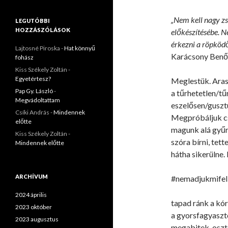
„Nem kell nagy zs
LEGUTÓBBI
HOZZÁSZÓLÁSOK
előkészítésébe. N
érkezni a röpköd
Lajtosné Piroska
-
Hat könnyű
Karácsony Benő 
fohász
Kiss Székely Zoltán
-
Egyetértesz?
Meglestük. Aras
Pap Gy. László
-
a tűrhetetlen/tű
Megvádoltattam
eszelősen/guszt
Csíki András
-
Mindennek
Megpróbáljuk cs
előtte
magunk alá gyűr
Kiss Székely Zoltán
-
szóra bírni, tett
Mindennek előtte
hátha sikerülne.
ARCHÍVUM
#nemadjukmifel!
2024 április
tapad ránk a kór
2023 október
a gyorsfagyaszto
2023 augusztus
megabitek, oszt