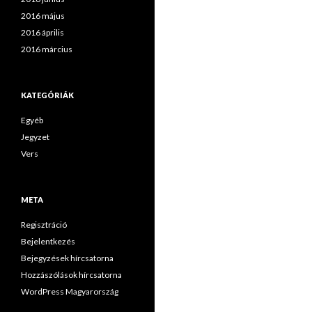
2016 május
2016 április
2016 március
KATEGÓRIÁK
Egyéb
Jegyzet
Vers
META
Regisztráció
Bejelentkezés
Bejegyzések hírcsatorna
Hozzászólások hírcsatorna
WordPress Magyarország