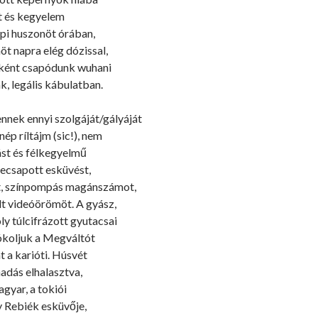
t és kegyelem
api huszonöt órában,
t napra elég dózissal,
ként csapódunk wuhani
, legális kábulatban.
ennek ennyi szolgáját/gályáját
ép ríltájm (sic!), nem
st és félkegyelmű
zecsapott esküvést,
t, színpompás magánszámot,
lt videóörömöt. A gyász,
oly túlcifrázott gyutacsai
ókoljuk a Megváltót
t a karióti. Húsvét
madás elhalasztva,
gyar, a tokiói
y Rebiék esküvője,