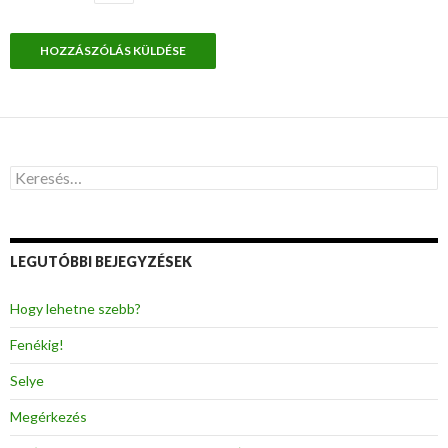
K
e
r
e
s
LEGUTÓBBI BEJEGYZÉSEK
é
s
:
Hogy lehetne szebb?
Fenékig!
Selye
Megérkezés