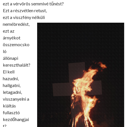
ezt a vérvörös semmivé tűnést?
Ezt a részvétlen retust,
ezt a visszfény nélküli
nemébredést,
ezt az
árnyékot
összemocsko
ló
állónapi
kereszthalált?
El kell
hazudni,
hallgatni,
letagadni,
visszanyelni a
kiáltás
fullasztó
kezdőhangjai
t?