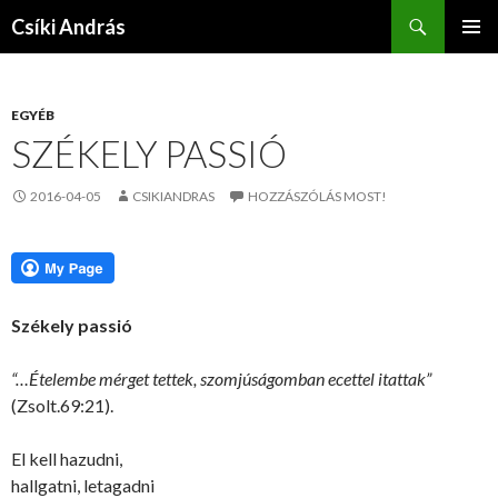
Keresés
Csíki András
KILÉPÉS
ELSŐDL
A
MENÜ
TARTALOMBA
EGYÉB
SZÉKELY PASSIÓ
2016-04-05
CSIKIANDRAS
HOZZÁSZÓLÁS MOST!
Székely passió
“…Ételembe mérget tettek, szomjúságomban ecettel itattak”
(Zsolt.69:21).
El kell hazudni,
hallgatni, letagadni