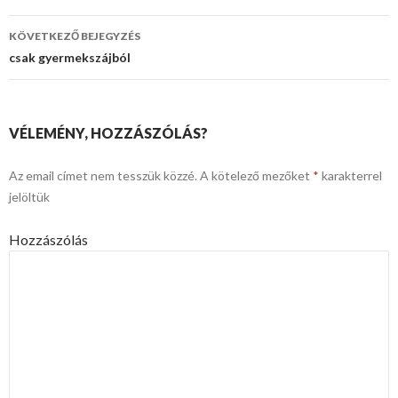
navigáció
KÖVETKEZŐ BEJEGYZÉS
csak gyermekszájból
VÉLEMÉNY, HOZZÁSZÓLÁS?
Az email címet nem tesszük közzé.
A kötelező mezőket
*
karakterrel
jelöltük
Hozzászólás