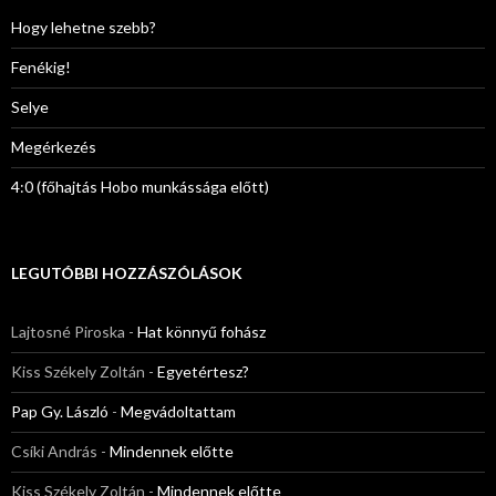
s
:
Hogy lehetne szebb?
Fenékig!
Selye
Megérkezés
4:0 (főhajtás Hobo munkássága előtt)
LEGUTÓBBI HOZZÁSZÓLÁSOK
Lajtosné Piroska
-
Hat könnyű fohász
Kiss Székely Zoltán
-
Egyetértesz?
Pap Gy. László
-
Megvádoltattam
Csíki András
-
Mindennek előtte
Kiss Székely Zoltán
-
Mindennek előtte