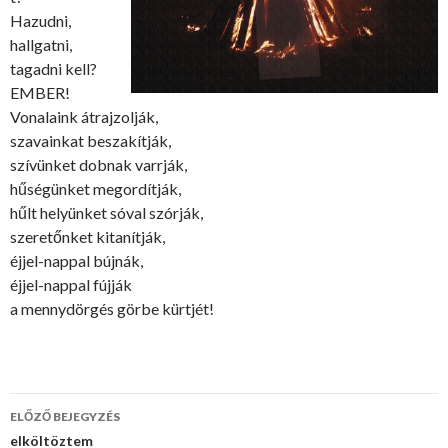
Hazudni,
hallgatni,
tagadni kell?
EMBER!
Vonalaink átrajzolják,
szavainkat beszakítják,
szívünket dobnak varrják,
hűségünket megordítják,
hűlt helyünket sóval szórják,
szeretőnket kitanítják,
éjjel-nappal bújnák,
éjjel-nappal fújják
a mennydörgés görbe kürtjét!
ELŐZŐ BEJEGYZÉS
Bejegyzés
elköltöztem