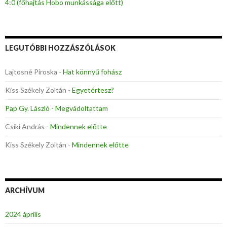
4:0 (főhajtás Hobo munkássága előtt)
LEGUTÓBBI HOZZÁSZÓLÁSOK
Lajtosné Piroska
-
Hat könnyű fohász
Kiss Székely Zoltán
-
Egyetértesz?
Pap Gy. László
-
Megvádoltattam
Csíki András
-
Mindennek előtte
Kiss Székely Zoltán
-
Mindennek előtte
ARCHÍVUM
2024 április