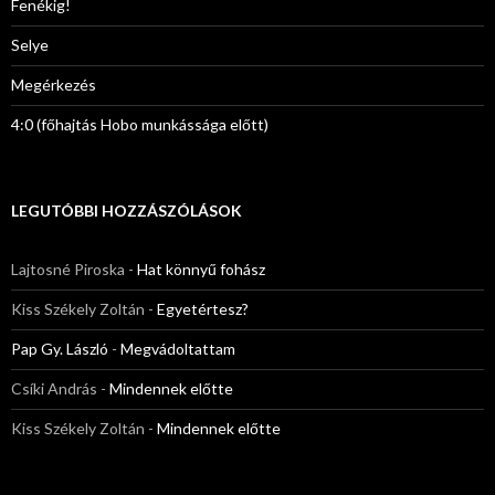
Fenékig!
Selye
Megérkezés
4:0 (főhajtás Hobo munkássága előtt)
LEGUTÓBBI HOZZÁSZÓLÁSOK
Lajtosné Piroska
-
Hat könnyű fohász
Kiss Székely Zoltán
-
Egyetértesz?
Pap Gy. László
-
Megvádoltattam
Csíki András
-
Mindennek előtte
Kiss Székely Zoltán
-
Mindennek előtte