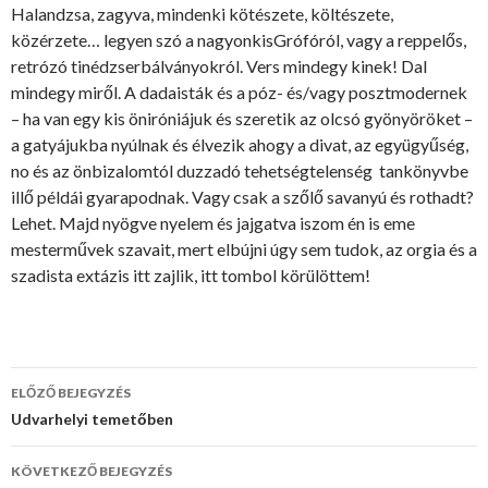
Halandzsa, zagyva, mindenki kötészete, költészete,
közérzete… legyen szó a nagyonkisGrófóról, vagy a reppelős,
retrózó tinédzserbálványokról. Vers mindegy kinek! Dal
mindegy miről. A dadaisták és a póz- és/vagy posztmodernek
– ha van egy kis öniróniájuk és szeretik az olcsó gyönyöröket –
a gatyájukba nyúlnak és élvezik ahogy a divat, az együgyűség,
no és az önbizalomtól duzzadó tehetségtelenség tankönyvbe
illő példái gyarapodnak. Vagy csak a szőlő savanyú és rothadt?
Lehet. Majd nyögve nyelem és jajgatva iszom én is eme
mesterművek szavait, mert elbújni úgy sem tudok, az orgia és a
szadista extázis itt zajlik, itt tombol körülöttem!
ELŐZŐ BEJEGYZÉS
Bejegyzés
Udvarhelyi temetőben
navigáció
KÖVETKEZŐ BEJEGYZÉS