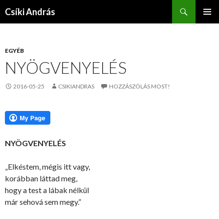
Keresés
Csíki András
KILÉPÉS
ELSŐDL
A
MENÜ
TARTALOMBA
EGYÉB
NYÖGVENYELÉS
2016-05-25
CSIKIANDRAS
HOZZÁSZÓLÁS MOST!
NYÖGVENYELÉS
„Elkéstem, mégis itt vagy,
korábban láttad meg,
hogy a test a lábak nélkül
már sehová sem megy.”