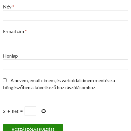
Név
*
E-mail cím
*
Honlap
A nevem, email címem, és weboldalcímem mentése a
böngészőben a következő hozzászólásomhoz.
2
+
hét
=