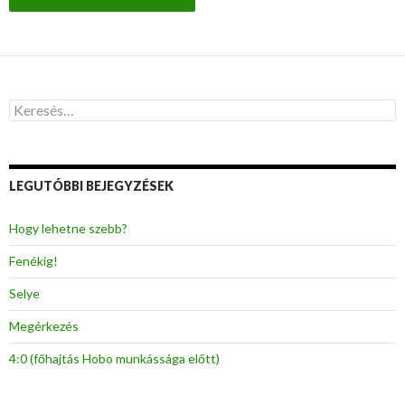
K
e
r
e
s
LEGUTÓBBI BEJEGYZÉSEK
é
s
:
Hogy lehetne szebb?
Fenékig!
Selye
Megérkezés
4:0 (főhajtás Hobo munkássága előtt)